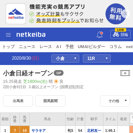
LIVE
競輪
トップ
ニュース
レース
A I
予想
UMAIビルダー
コラム
net
2020/8/30
(日)
小倉日経オープン
OP
15:25発走
芝1800m(右)
晴
良
2回小倉6日目 ３歳以上オープン
(国際)(指)別定
出馬表
競馬新聞
その他
枠
馬
着順
馬名
性齢
斤量
騎手
タイム
着差
番
番
1
7
10
サラキア
牝5
54
北村友一
1:46.1