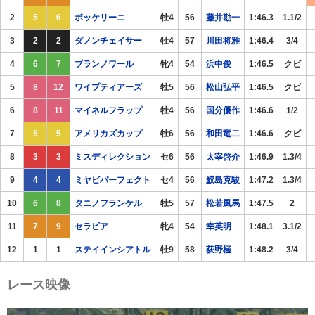
2
5
6
ボッケリーニ
牡4
56
藤井勘一
1:46.3
1.1/2
3
2
2
ダノンチェイサー
牡4
57
川田将雅
1:46.4
3/4
4
6
7
ブランノワール
牝4
54
浜中俊
1:46.5
クビ
5
8
12
ワイプティアーズ
牡5
56
松山弘平
1:46.5
クビ
6
8
11
マイネルフラップ
牡4
56
国分優作
1:46.6
1/2
7
5
5
アメリカズカップ
牡6
56
和田竜二
1:46.6
クビ
8
3
3
ミスディレクション
セ6
56
太宰啓介
1:46.9
1.3/4
9
4
4
ミヤビパーフェクト
セ4
56
鮫島克駿
1:47.2
1.3/4
10
6
8
タニノフランケル
牡5
57
松若風馬
1:47.5
2
11
7
9
セラピア
牝4
54
幸英明
1:48.1
3.1/2
12
1
1
ステイインシアトル
牡9
58
荻野極
1:48.2
3/4
レース映像