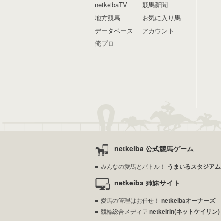
netkeibaTV
競馬新聞
地方競馬
お気に入り馬
データベース
アカウント
俺プロ
netkeiba 公式競馬ゲーム
みんなの愛馬とバトル！
うまいるスタジアム
netkeiba 姉妹サイト
愛馬の管理はお任せ！
netkeibaオーナーズ
競輪総合メディア
netkeirin(ネットケイリン)