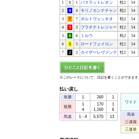
1
1
1
バスラットレオン
牡2
54
2
4
4
モリノカンナチャン
牝2
54
3
7
7
ポルトヴェッキオ
牝2
54
4
3
3
プラチナトレジャー
牡2
54
5
6
6
ミルウ
牝2
54
6
5
5
ロードフェイロン
牡2
54
7
2
2
カイザーレヴァンテ
牡2
54
※このレースについて、日記を書くことができます
払い戻し
単勝
1
260
1
ワイド
1
170
1
複勝
4
1,160
6
馬単
馬連
1 - 4
5,570
13
三連複
三連単