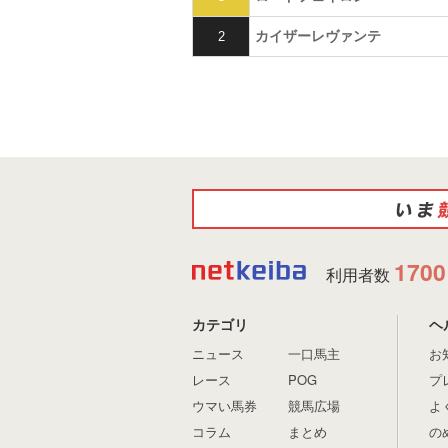
カイザーレヴァンテ
2
1700
利用者数
カテゴリ
ヘ
ニュース
一口馬主
お
レース
POG
プ
ウマい馬券
競馬広場
よ
コラム
まとめ
の