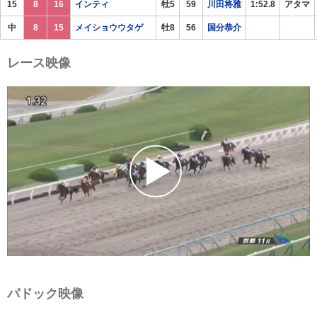
15
8
16
インティ
牡5
59
川田将雅
1:52.8
アタマ
中
8
15
メイショウウタゲ
牡8
56
国分恭介
レース映像
パドック映像