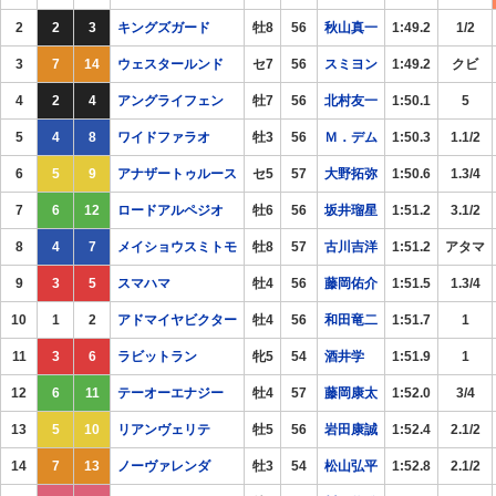
2
2
3
キングズガード
牡8
56
秋山真一
1:49.2
1/2
3
7
14
ウェスタールンド
セ7
56
スミヨン
1:49.2
クビ
4
2
4
アングライフェン
牡7
56
北村友一
1:50.1
5
5
4
8
ワイドファラオ
牡3
56
Ｍ．デム
1:50.3
1.1/2
6
5
9
アナザートゥルース
セ5
57
大野拓弥
1:50.6
1.3/4
7
6
12
ロードアルペジオ
牡6
56
坂井瑠星
1:51.2
3.1/2
8
4
7
メイショウスミトモ
牡8
57
古川吉洋
1:51.2
アタマ
9
3
5
スマハマ
牡4
56
藤岡佑介
1:51.5
1.3/4
10
1
2
アドマイヤビクター
牡4
56
和田竜二
1:51.7
1
11
3
6
ラビットラン
牝5
54
酒井学
1:51.9
1
12
6
11
テーオーエナジー
牡4
57
藤岡康太
1:52.0
3/4
13
5
10
リアンヴェリテ
牡5
56
岩田康誠
1:52.4
2.1/2
14
7
13
ノーヴァレンダ
牡3
54
松山弘平
1:52.8
2.1/2