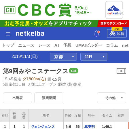
LIVE
競輪
トップ
ニュース
レース
A I
予想
UMAIビルダー
コラム
net
2019/11/3
(日)
第9回みやこステークス
GIII
15:45発走
ダ1800m(右)
曇
良
5回京都2日目 ３歳以上オープン
(国際)(指)別定
出馬表
競馬新聞
その他
枠
馬
着順
馬名
性齢
斤量
騎手
タイム
着差
番
番
1
1
1
ヴェンジェンス
牡6
56
幸英明
1:49.1