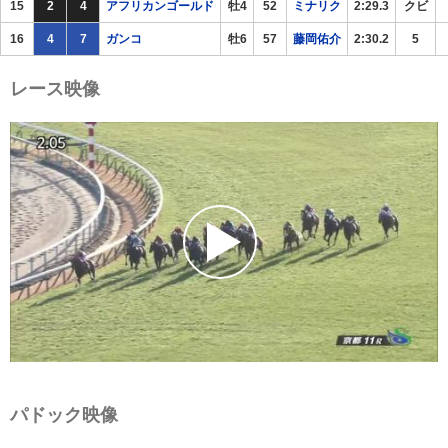
15
2
4
アフリカンゴールド
牡4
52
ミナリク
2:29.3
クビ
16
4
7
ガンコ
牡6
57
藤岡佑介
2:30.2
5
レース映像
パドック映像