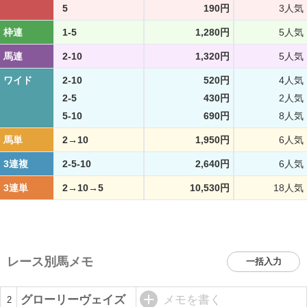
5
190円
3人気
枠連
1-5
1,280円
5人気
馬連
2-10
1,320円
5人気
ワイド
2-10
520円
4人気
2-5
430円
2人気
5-10
690円
8人気
馬単
2→10
1,950円
6人気
3連複
2-5-10
2,640円
6人気
3連単
2→10→5
10,530円
18人気
レース別馬メモ
一括入力
グローリーヴェイズ
メモを書く
2