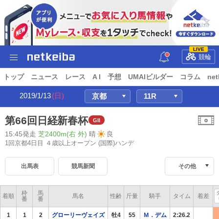
LIVE
競輪
トップ
ニュース
レース
A I
予想
UMAIビルダー
コラム
net
2019/1/13
(日)
第66回日経新春杯
GII
15:45発走
芝2400m(右 外)
晴
良
1回京都4日目 ４歳以上オープン
(国際)ハンデ
出馬表
競馬新聞
その他
枠
馬
着順
馬名
性齢
斤量
騎手
タイム
着差
番
番
1
1
2
グローリーヴェイズ
牡4
55
Ｍ．デム
2:26.2