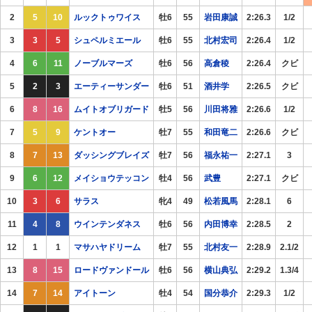
2
5
10
ルックトゥワイス
牡6
55
岩田康誠
2:26.3
1/2
3
3
5
シュペルミエール
牡6
55
北村宏司
2:26.4
1/2
4
6
11
ノーブルマーズ
牡6
56
高倉稜
2:26.4
クビ
5
2
3
エーティーサンダー
牡6
51
酒井学
2:26.5
クビ
6
8
16
ムイトオブリガード
牡5
56
川田将雅
2:26.6
1/2
7
5
9
ケントオー
牡7
55
和田竜二
2:26.6
クビ
8
7
13
ダッシングブレイズ
牡7
56
福永祐一
2:27.1
3
9
6
12
メイショウテッコン
牡4
56
武豊
2:27.1
クビ
10
3
6
サラス
牝4
49
松若風馬
2:28.1
6
11
4
8
ウインテンダネス
牡6
56
内田博幸
2:28.5
2
12
1
1
マサハヤドリーム
牡7
55
北村友一
2:28.9
2.1/2
13
8
15
ロードヴァンドール
牡6
56
横山典弘
2:29.2
1.3/4
14
7
14
アイトーン
牡4
54
国分恭介
2:29.3
1/2