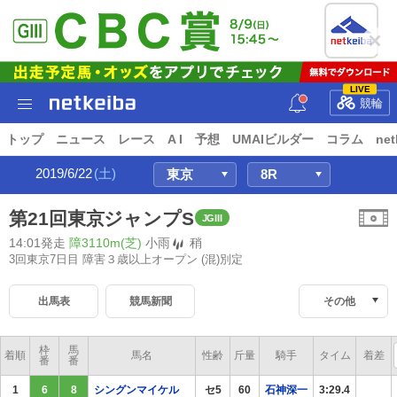
LIVE
競輪
トップ
ニュース
レース
A I
予想
UMAIビルダー
コラム
net
2019/6/22
(土)
第21回東京ジャンプS
JGIII
14:01発走
障3110m(芝)
小雨
稍
3回東京7日目 障害３歳以上オープン
(混)別定
出馬表
競馬新聞
その他
枠
馬
着順
馬名
性齢
斤量
騎手
タイム
着差
番
番
1
6
8
シングンマイケル
セ5
60
石神深一
3:29.4