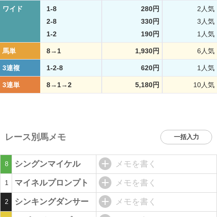
ワイド
1-8
280円
2人気
2-8
330円
3人気
1-2
190円
1人気
馬単
8→1
1,930円
6人気
3連複
1-2-8
620円
1人気
3連単
8→1→2
5,180円
10人気
レース別馬メモ
一括入力
シングンマイケル
メモを書く
8
マイネルプロンプト
メモを書く
1
シンキングダンサー
メモを書く
2