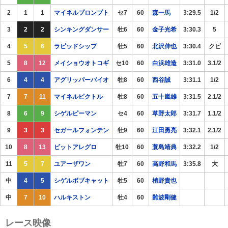
2
1
1
マイネルプロンプト
セ7
60
森一馬
3:29.5
1/2
3
2
2
シンキングダンサー
牡6
60
金子光希
3:30.3
5
4
5
6
ラピッドシップ
牡5
60
北沢伸也
3:30.4
クビ
5
8
12
メイショウオトコギ
セ10
60
白浜雄造
3:31.0
3.1/2
6
4
4
アグリッパーバイオ
牡8
60
西谷誠
3:31.1
1/2
7
7
11
マイネルピクトル
牡8
60
五十嵐雄
3:31.5
2.1/2
8
6
9
シゲルピーマン
セ4
60
草野太郎
3:31.7
1.1/2
9
3
3
セガールフォンテン
牡9
60
江田勇亮
3:32.1
2.1/2
10
8
13
ビットアレグロ
牡10
60
蓑島靖典
3:32.2
1/2
11
5
7
ユアーザワン
牡7
60
高野和馬
3:35.8
大
中
4
5
シゲルボブキャット
牡5
60
植野貴也
中
7
10
ハルキストン
牡4
60
難波剛健
レース映像