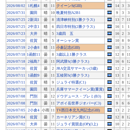
2026/08/02
1札幌4
晴
11
クイーンS(GIII)
14
3
3
2026/07/31
園田
晴
10
晩夏特別A2B1
9
3
3
2026/07/25
2新潟1
曇
8
清津峡特別(1勝クラス)
13
7
1
2026/07/25
2中京1
晴
6
四日市特別(2勝クラス)
16
1
1
2026/07/23
大井
晴
5
3歳四 五
16
2
3
2026/07/20
佐賀
晴
5
オーシャン賞
10
8
9
2026/07/19
2小倉8
晴
11
小倉記念(GIII)
18
3
5
2026/07/18
1函館11
曇
8
3歳以上1勝クラス
12
8
1
2026/07/18
2福島7
曇
11
阿武隈S(3勝クラス)
16
6
1
2026/07/16
佐賀
曇
2
JRA交流サマーカッ(3歳)
12
2
2
2026/07/11
1函館9
曇
11
五稜郭S(3勝クラス)
13
1
1
2026/07/11
佐賀
晴
9
ジュライ特選(C1)
12
8
1
2026/07/10
園田
晴
11
兵庫サマークイーン賞(重賞)
12
6
7
2026/07/08
門別
曇
12
ドウデュース・プレミ(B3)
11
7
9
2026/07/08
門別
曇
11
アポイ岳世界ジオパー(C3)
9
6
6
2026/07/05
2小倉4
小雨
11
TV西日本北九州記念(GIII)
13
2
2
2026/07/04
佐賀
曇
7
カーネリアン賞(C1)
12
8
1
2026/07/02
大井
曇
11
ジュライ賞競走(OP)(3上)
10
2
2