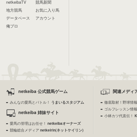
netkeibaTV
競馬新聞
地方競馬
お気に入り馬
データベース
アカウント
俺プロ
netkeiba 公式競馬ゲーム
関連メディ
みんなの愛馬とバトル！
うまいるスタジアム
徹底取材！野球情
ゴルフレッスン情
netkeiba 姉妹サイト
小林カツ代直伝！
愛馬の管理はお任せ！
netkeibaオーナーズ
競輪総合メディア
netkeirin(ネットケイリン)