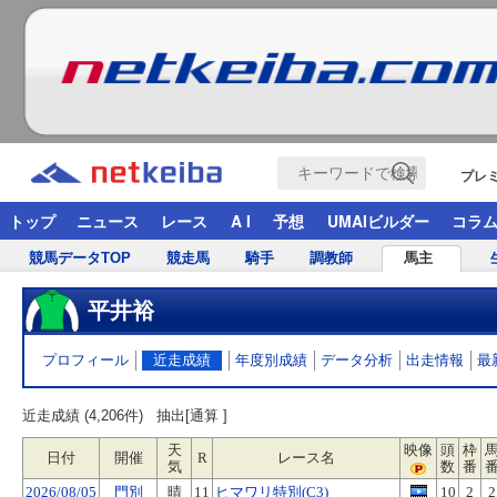
プレ
トップ
ニュース
レース
A I
予想
UMAIビルダー
コラ
競馬データTOP
競走馬
騎手
調教師
馬主
平井裕
プロフィール
近走成績
年度別成績
データ分析
出走情報
最
近走成績 (4,206件)
抽出[通算 ]
天
映像
頭
枠
日付
開催
R
レース名
気
数
番
2026/08/05
門別
晴
11
ヒマワリ特別(C3)
10
2
2