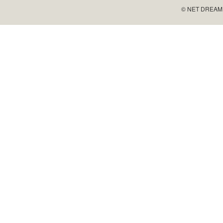
© NET DREAMERS