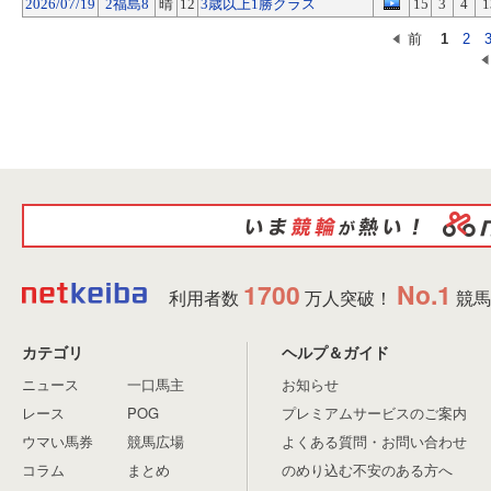
2026/07/19
2福島8
晴
12
3歳以上1勝クラス
15
3
4
1
前
1
2
1700
No.1
利用者数
万人突破！
競馬
カテゴリ
ヘルプ＆ガイド
ニュース
一口馬主
お知らせ
レース
POG
プレミアムサービスのご案内
ウマい馬券
競馬広場
よくある質問・お問い合わせ
コラム
まとめ
のめり込む不安のある方へ