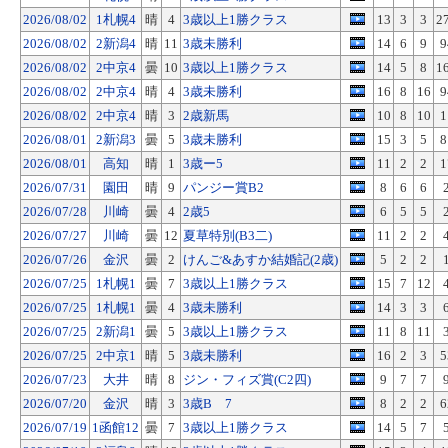
2026/08/02
1札幌4
晴
4
3歳以上1勝クラス
13
3
3
2
2026/08/02
2新潟4
晴
11
3歳未勝利
14
6
9
9
2026/08/02
2中京4
曇
10
3歳以上1勝クラス
14
5
8
1
2026/08/02
2中京4
晴
4
3歳未勝利
16
8
16
9
2026/08/02
2中京4
晴
3
2歳新馬
10
8
10
1
2026/08/01
2新潟3
曇
5
3歳未勝利
15
3
5
8
2026/08/01
高知
晴
1
3歳ー5
11
2
2
1
2026/07/31
園田
晴
9
パンジー賞B2
8
6
6
2026/07/28
川崎
曇
4
2歳5
6
5
5
2026/07/27
川崎
曇
12
夏草特別(B3二)
11
2
2
2026/07/26
金沢
曇
2
けんご&あすか結婚記(2歳)
5
2
2
2026/07/25
1札幌1
曇
7
3歳以上1勝クラス
15
7
12
2026/07/25
1札幌1
曇
4
3歳未勝利
14
3
3
2026/07/25
2新潟1
曇
5
3歳以上1勝クラス
11
8
11
2026/07/25
2中京1
晴
5
3歳未勝利
16
2
3
5
2026/07/23
大井
晴
8
ジン・フィズ賞(C2四)
9
7
7
2026/07/20
金沢
晴
3
3歳B 7
8
2
2
6
2026/07/19
1函館12
曇
7
3歳以上1勝クラス
14
5
7