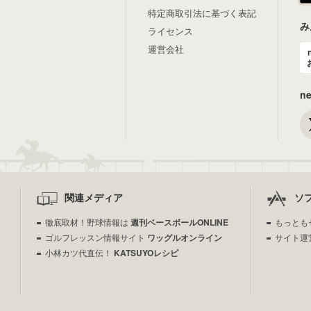
特定商取引法に基づく表記
み
ライセンス
運営会社
n
関連メディア
ソ
徹底取材！野球情報は
週刊ベースボールONLINE
もっとも
ゴルフレッスン情報サイト
ワッグルオンライン
サイト運
小林カツ代直伝！
KATSUYOレシピ