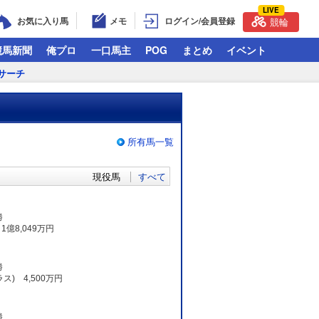
LIVE
お気に入り馬
メモ
ログイン/会員登録
競輪
競馬新聞
俺プロ
一口馬主
POG
まとめ
イベント
サーチ
所有馬一覧
現役馬
すべて
勝
 1億8,049万円
勝
ス) 4,500万円
勝