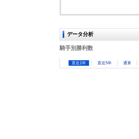
データ分析
騎手別勝利数
直近1年
直近5年
通算