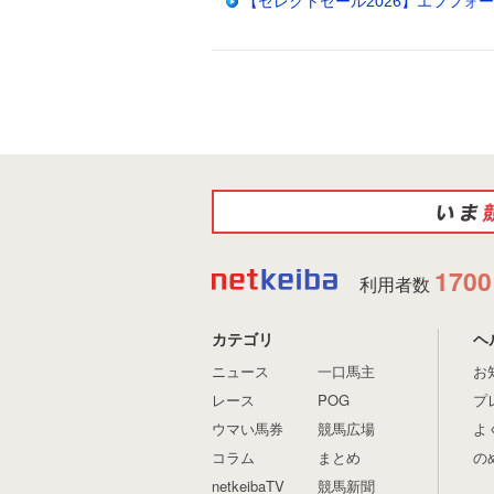
【セレクトセール2026】エフフォー
1700
利用者数
カテゴリ
ヘ
ニュース
一口馬主
お
レース
POG
プ
ウマい馬券
競馬広場
よ
コラム
まとめ
の
netkeibaTV
競馬新聞