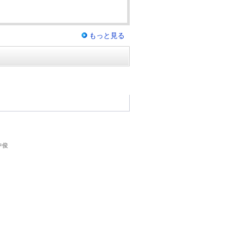
もっと見る