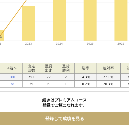
出走
重賞
重賞
4着〜
勝率
連対率
回数
出走
勝利
160
251
22
2
14.3％
27.1％
38
59
6
1
10.2％
20.3％
続きはプレミアムコース
登録でご覧になれます。
登録して成績を見る