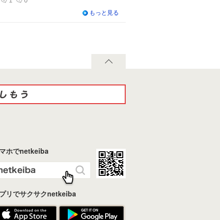
1
0
もっと見る
マホでnetkeiba
プリでサクサクnetkeiba