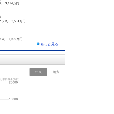
ス 3,414万円
勝
クラス) 2,531万円
ス) 1,909万円
もっと見る
中央
地方
と収得賞金(万円)