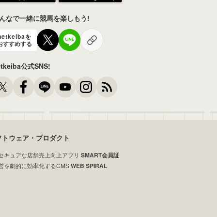
んなで一緒に競馬を楽しもう!
netkeibaを
おすすめする
etkeiba公式SNS!
フトウェア・プロダクト
セキュアな店舗売上向上アプリ
SMART会員証
営を劇的に効率化するCMS
WEB SPIRAL