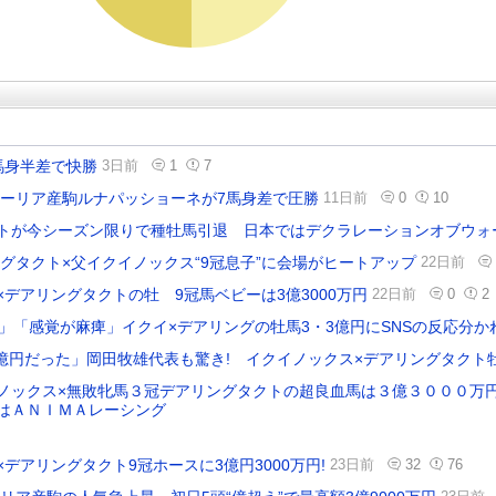
馬身半差で快勝
3日前
1
7
ナーリア産駒ルナパッショーネが7馬身差で圧勝
11日前
0
10
トが今シーズン限りで種牡馬引退 日本ではデクラレーションオブウォ
ングタクト×父イクイノックス“9冠息子”に会場がヒートアップ
22日前
デアリングタクトの牡 9冠馬ベビーは3億3000万円
22日前
0
2
」「感覚が麻痺」イクイ×デアリングの牡馬3・3億円にSNSの反応分か
1億円だった」岡田牧雄代表も驚き! イクイノックス×デアリングタクト
ノックス×無敗牝馬３冠デアリングタクトの超良血馬は３億３０００万
はＡＮＩＭＡレーシング
デアリングタクト9冠ホースに3億円3000万円!
23日前
32
76