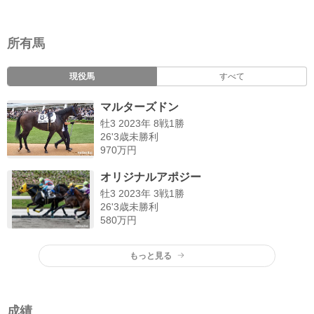
所有馬
現役馬
すべて
マルターズドン
牡3 2023年 8戦1勝
26'3歳未勝利
970万円
オリジナルアポジー
牡3 2023年 3戦1勝
26'3歳未勝利
580万円
もっと見る
成績