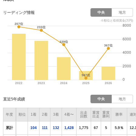
リーディング情報
中央
地方
※順位と収得賞金(万円)
直近5年成績
中央
地方
出走
重賞
重賞
年度
順位
1着
2着
3着
4着〜
勝率
連
回数
出走
勝利
累計
104
111
132
1,428
1,775
67
5
5.9％
12