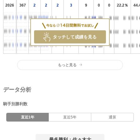
2026
367
2
2
2
3
9
0
0
22.2％
44
タッチして成績を見る
もっと見る
データ分析
騎手別勝利数
直近1年
直近5年
通算
最多勝利：佐々木大