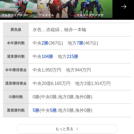
マルターズアポジー
アルタイル
マルターズディオサ
水色，赤縦縞，袖赤一本輪
勝負服
中央
2勝
(367位) 地方
7勝
(467位)
本年勝利数
中央
104勝
地方
215勝
通算勝利数
中央1,950万円 地方944万円
本年獲得賞金
中央20億6,165万円 地方2億1,914万円
通算獲得賞金
0勝(中央0勝,地方0勝,海外0勝)
GI勝利数
5勝
(中央
5勝
,地方0勝,海外0勝)
重賞勝利数
もっと見る