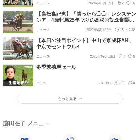
ニュース
2024年01月12日
2
16
【高松宮記念】「勝ったら◯◯」レシステン
シア、4歳牝馬25年ぶりの高松宮記念制覇な
るか
ニュース
2021年03月27日
13
32
【本日の注目ポイント】中山で京成杯AH、
中京でセントウルS
ニュース
2020年09月13日
4
5
冬季繁殖馬セール
コラム
2014年01月23日
0
もっと見る
藤田在子 メニュー