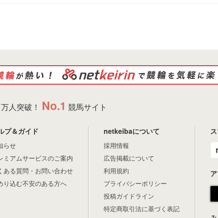
No.1
万人突破！
競馬サイト
ルプ＆ガイド
netkeibaについて
ス
知らせ
採用情報
レミアムサービスのご案内
広告掲載について
くある質問・お問い合わせ
利用規約
ア
めり込む不安のある方へ
プライバシーポリシー
投稿ガイドライン
特定商取引法に基づく表記
み