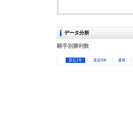
データ分析
騎手別勝利数
直近1年
直近5年
通算