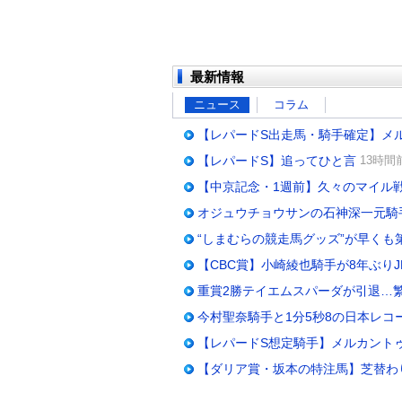
最新情報
ニュース
コラム
【レパードS出走馬・騎手確定】メ
【レパードS】追ってひと言
13時間
【中京記念・1週前】久々のマイル
オジュウチョウサンの石神深一元騎
“しまむらの競走馬グッズ”が早くも
【CBC賞】小崎綾也騎手が8年ぶり
重賞2勝テイエムスパーダが引退…
今村聖奈騎手と1分5秒8の日本レ
【レパードS想定騎手】メルカント
【ダリア賞・坂本の特注馬】芝替わ