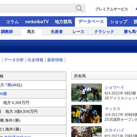
プレミアムサービス
データベース
コラム
netkeibaTV
地方競馬
ショップ
調教師
馬主
生産者
レース
クラシック
勝ち馬
績
データ分析
出走情報
最新情報
袖
所有馬
地方
7勝
(46位)
ショウヘイ
牡4 2022年 9戦3勝
96勝
26'アメリカジョッキ
 地方 6,369万円
マックス
円 地方 3億6,936万円
セ9 2017年 40戦9
25'武蔵野オープン(O
勝,海外1勝)
方1,海外1勝)
スカイハイ
牡5 2021年 20戦3