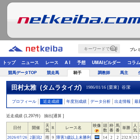
プレ
トップ
ニュース
レース
A I
予想
UMAIビルダー
コラ
競馬データTOP
競走馬
騎手
調教師
馬主
田村太雅 (タムラタイガ)
1986/01/16 [栗東]
谷潔
プロフィール
近走成績
年度別成績
データ分析
出走情報
最
近走成績 (1,297件)
抽出[通算 ]
天
映像
頭
枠
馬
人
日付
開催
R
レース名
単勝
気
数
番
番
気
2026/07/26
2新潟2
雨
9
障害3歳以上未勝利
14
2
2
232.9
13