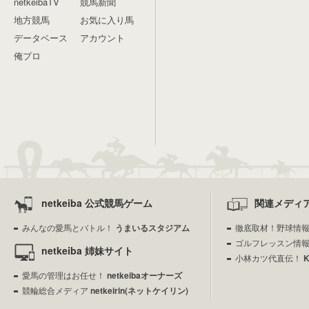
netkeibaTV
競馬新聞
地方競馬
お気に入り馬
データベース
アカウント
俺プロ
netkeiba 公式競馬ゲーム
関連メディ
みんなの愛馬とバトル！
うまいるスタジアム
徹底取材！野球情
ゴルフレッスン情
netkeiba 姉妹サイト
小林カツ代直伝！
愛馬の管理はお任せ！
netkeibaオーナーズ
競輪総合メディア
netkeirin(ネットケイリン)