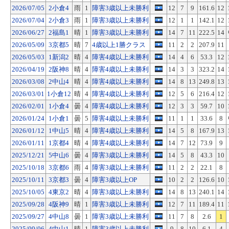
2026/07/05
2小倉4
雨
1
障害3歳以上未勝利
12
7
9
161.6
12
2026/07/04
2小倉3
雨
1
障害3歳以上未勝利
12
1
1
142.1
12
2026/06/27
2福島1
晴
1
障害3歳以上未勝利
14
7
11
222.5
14
2026/05/09
3京都5
晴
7
4歳以上1勝クラス
11
2
2
207.9
11
2026/05/03
1新潟2
晴
4
障害4歳以上未勝利
14
4
6
53.3
12
2026/04/19
2阪神8
晴
4
障害4歳以上未勝利
14
3
3
323.2
14
2026/03/08
2中山4
晴
4
障害4歳以上未勝利
14
8
13
249.8
13
2026/03/01
1小倉12
晴
4
障害4歳以上未勝利
12
5
6
216.4
12
2026/02/01
1小倉4
曇
4
障害4歳以上未勝利
12
3
3
59.7
10
2026/01/24
1小倉1
曇
5
障害4歳以上未勝利
11
1
1
33.6
8
2026/01/12
1中山5
晴
4
障害4歳以上未勝利
14
5
8
167.9
13
2026/01/11
1京都4
晴
4
障害4歳以上未勝利
14
7
12
73.9
9
2025/12/21
5中山6
曇
4
障害3歳以上未勝利
14
5
8
43.3
10
2025/10/18
3京都6
雨
4
障害3歳以上未勝利
11
2
2
22.1
8
2025/10/11
3京都3
曇
4
障害3歳以上OP
10
2
2
126.6
10
2025/10/05
4東京2
晴
4
障害3歳以上未勝利
14
8
13
240.1
14
2025/09/28
4阪神9
晴
1
障害3歳以上未勝利
12
7
11
189.4
11
2025/09/27
4中山8
曇
1
障害3歳以上未勝利
11
7
8
2.6
1
2025/09/06
4中山1
晴
1
障害3歳以上未勝利
9
8
10
6.1
4