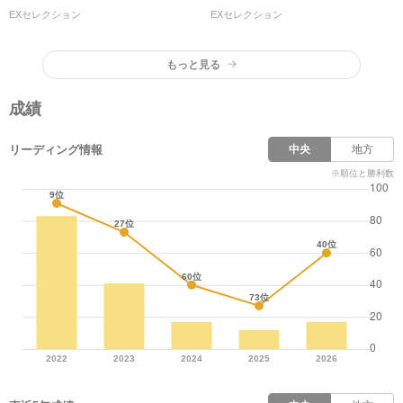
【上野翔×川田将雅×丹内祐次×
スペシャルトーク！
EXセレクション
EXセレクション
津村明秀×藤岡佑介×吉田隼
人】
もっと見る
成績
リーディング情報
中央
地方
※順位と勝利数