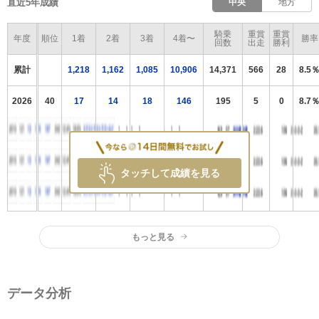
直近5年成績
中央
地方
騎乗
重賞
重賞
年度
順位
1着
2着
3着
4着〜
勝率
回数
出走
勝利
累計
1,218
1,162
1,085
10,906
14,371
566
28
8.5
2026
40
17
14
18
146
195
5
0
8.7
タッチして成績を見る
もっと見る
データ分析