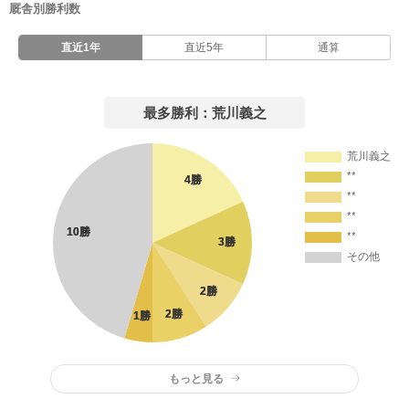
厩舎別勝利数
直近1年
直近5年
通算
最多勝利：荒川義之
もっと見る