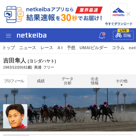
LIVE
競輪
トップ
ニュース
レース
A I
予想
UMAIビルダー
コラム
net
吉田隼人
(ヨシダハヤト)
1983/12/20(42歳)
美浦
フリー
データ
出走
プロフィール
成績
その他
分析
情報