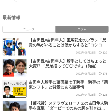
最新情報
ニュース
コラム
【吉田豊×吉田隼人】宝塚記念のプラン「兄
貴の馬がいることは僕からすると“ヨシヨ
シ”」(後編)
2022年06月23日
120
【吉田豊×吉田隼人】騎手としてはちょっと
大変!? 「兄弟揃って〇〇です」 (前編)
2022年06月22日
176
吉田隼人騎手に藤田菜七子騎手 騎手の「栗
東シフト」と背景にある諸事情
2022年04月25日
126
【菊花賞】ステラヴェローチェの吉田隼人騎
手を直撃 「ダービーでのあの脚を引き出せ