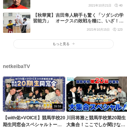
るように」
2021年10月21日
40
【秋華賞】吉田隼人騎手も驚く「ソダシの学
習能力」 オークスの敗戦を糧に、いざ！ラ
スト一冠へ
2021年10月15日
123
もっと見る
netkeibaTV
39:59
【with佑×VOICE】競馬学校20
川田将雅と競馬学校第20期生
期生同窓会スペシャルトーク
大集合！ここでしか聞けない