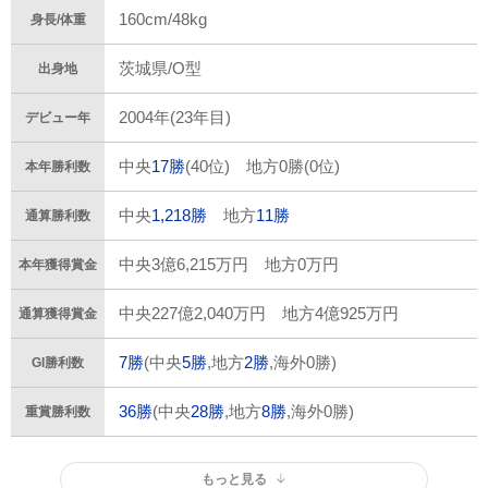
160cm/48kg
身長/体重
茨城県/O型
出身地
2004年(23年目)
デビュー年
中央
17勝
(40位) 地方0勝(0位)
本年勝利数
中央
1,218勝
地方
11勝
通算勝利数
中央3億6,215万円 地方0万円
本年獲得賞金
中央227億2,040万円 地方4億925万円
通算獲得賞金
7勝
(中央
5勝
,地方
2勝
,海外0勝)
GI勝利数
36勝
(中央
28勝
,地方
8勝
,海外0勝)
重賞勝利数
もっと見る