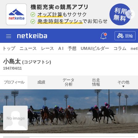
競輪
トップ
ニュース
レース
A I
予想
UMAIビルダー
コラム
net
小島太
(コジマフトシ)
1947/04/11
データ
出走
プロフィール
成績
その他
分析
情報