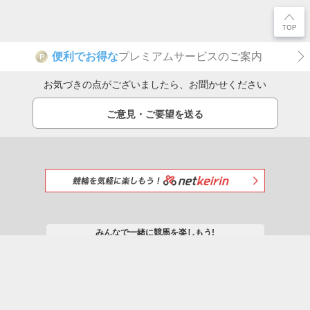
便利でお得な
プレミアムサービスのご案内
P
お気づきの点がございましたら、お聞かせください
ご意見・ご要望を送る
みんなで一緒に競馬を楽しもう!
netkeibaを
おすすめする
＼ netkeiba公式SNS ／