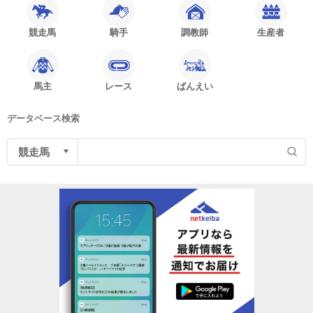
競走馬
騎手
調教師
生産者
馬主
レース
ばんえい
データベース検索