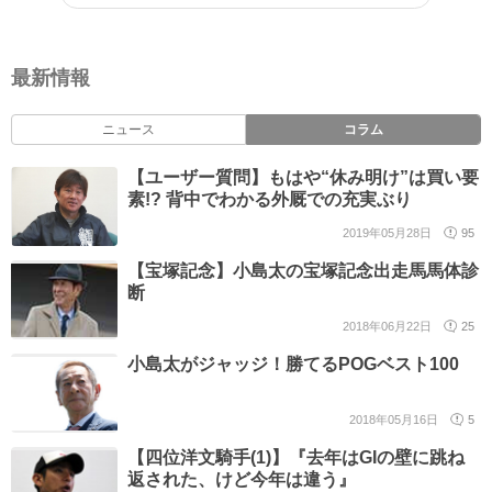
最新情報
ニュース
コラム
【ユーザー質問】もはや“休み明け”は買い要
素!? 背中でわかる外厩での充実ぶり
2019年05月28日
95
【宝塚記念】小島太の宝塚記念出走馬馬体診
断
2018年06月22日
25
小島太がジャッジ！勝てるPOGベスト100
2018年05月16日
5
【四位洋文騎手(1)】『去年はGIの壁に跳ね
返された、けど今年は違う』