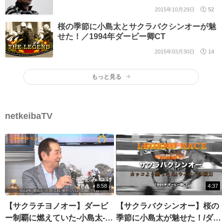
2015年10月29日
52
桜の季節に小島太とサクラバクシンオーが魅
せた！／1994年ダービー卿CT
2015年03月30日
14
もっと見る
netkeibaTV
8:58
4:37
【サクラチヨノオー】ダービ
【サクラバクシンオー】桜の
ー制覇に燃えていた-小島太-/
季節に小島太が魅せた！/ダー