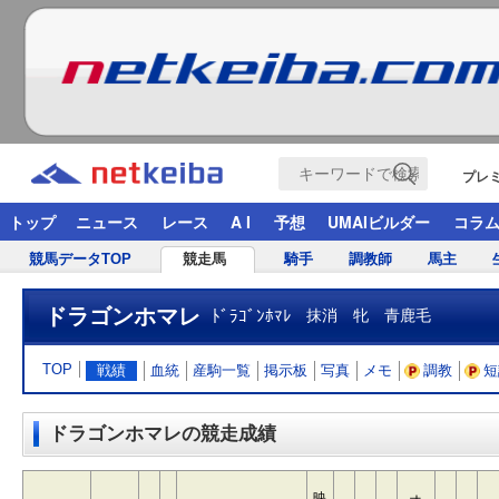
プレ
トップ
ニュース
レース
A I
予想
UMAIビルダー
コラ
競馬データTOP
競走馬
騎手
調教師
馬主
ドラゴンホマレ
ﾄﾞﾗｺﾞﾝﾎﾏﾚ
抹消 牝 青鹿毛
TOP
戦績
血統
産駒一覧
掲示板
写真
メモ
調教
短
ドラゴンホマレの競走成績
映