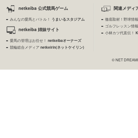
netkeiba 公式競馬ゲーム
関連メディ
みんなの愛馬とバトル！
うまいるスタジアム
徹底取材！野球情
ゴルフレッスン情
netkeiba 姉妹サイト
小林カツ代直伝！
愛馬の管理はお任せ！
netkeibaオーナーズ
競輪総合メディア
netkeirin(ネットケイリン)
© NET DREAMERS