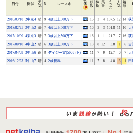
オ
天
頭
枠
馬
人
着
像
日付
開催
R
レース名
ッ
気
数
番
番
気
順
ズ
2018/03/18
2中京4
晴
9
4歳以上500万下
15
3
4
137.5
12
14
荻
2018/02/25
2中山2
曇
7
4歳以上500万下
16
2
3
101.8
11
10
大
2017/10/09
4東京3
晴
7
3歳以上500万下
16
1
1
21.7
7
16
荻
2017/09/10
4中山2
晴
6
3歳以上500万下
13
8
12
3.8
1
6
吉
2017/04/09
3中山6
雨
9
デイジー賞(500万下)
11
7
9
12.7
6
7
大
2016/12/23
5中山7
晴
4
2歳新馬
11
7
8
4.0
3
1
田
1700
No.1
利用者数
万人突破！
競馬