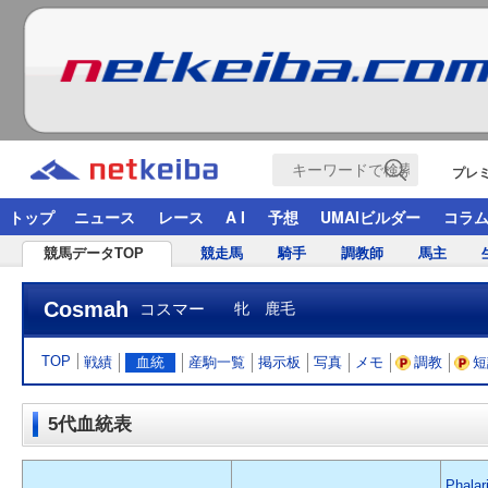
プレ
トップ
ニュース
レース
A I
予想
UMAIビルダー
コラ
競馬データTOP
競走馬
騎手
調教師
馬主
Cosmah
コスマー
牝 鹿毛
TOP
戦績
血統
産駒一覧
掲示板
写真
メモ
調教
短
5代血統表
Phalar