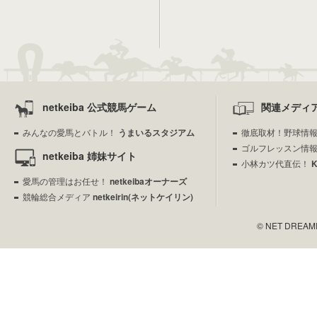
netkeiba 公式競馬ゲーム
関連メディ
みんなの愛馬とバトル！
うまいるスタジアム
徹底取材！野球情
ゴルフレッスン情
netkeiba 姉妹サイト
小林カツ代直伝！
愛馬の管理はお任せ！
netkeibaオーナーズ
競輪総合メディア
netkeirin(ネットケイリン)
© NET DREAMERS