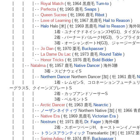
| | |--
Royal Match
( 牝 1964 黒鹿毛
Turn-to
)
| | |--
Perfecta
( 牝 1965 鹿毛
Swaps
)
| | |--
Queen Sucree
( 牝 1966 鹿毛
Ribot
)
| | |--
Love of Learning
( 牝 1967 黒鹿毛
Hail to Reason
)
| | |--
Halo
Halo [米] ( 牡 1969 黒鹿毛
Hail to Reason
) 海外
| | |
1着 - ユナイテドネイションズH(G1)、タイダ
| | |
2着 - バーナードバルークH(G3)、ランプライ
| | |
3着 - オーシャンポートH(G3)、ジャージー
| | |--
Jo Dan
( 牝 1970 栗毛
Buckpasser
)
| | |--
La Dame Du Lac
( 牝 1973 鹿毛
Round Table
)
| | `--
Honor Tricks
( 牝 1976 鹿毛
Bold Bidder
)
| |--
Natalma
( 牝 1957 鹿毛
Native Dancer
) 海外3勝
| | |
3着 - スピナウェイS
| | |--
Northern Dancer
Northern Dancer [加] ( 牡 1961 鹿毛
N
| | |
1着 - レムゼンS、コロネーションフューチ
ーグラスS、クイーンズプレートS
| | |
2着 - カップアンドソーサーS
| | |
3着 - ベルモントS
| | |--
Arctic Dancer
( 牝 1963 鹿毛
Nearctic
)
| | |--
ノーザンネイティヴ
Northern Native [加] ( 牡 1966
| | |--
Native Era
( 牝 1969 黒鹿毛
Victorian Era
)
| | |--
Nostrum
( 牡 1971 鹿毛
Dr. Fager
) 海外4勝
| | |
2着 - スポーツページH、キーストーンイノー
| | |--
トランスアランティック
Transalantic [米] ( 牡 1972
| | |--
Spring Adieu
( 牝 1974 鹿毛
Buckpasser
)