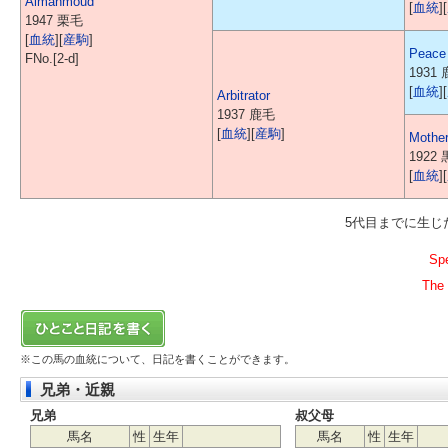
Almahmoud
[
血統
][
1947 栗毛
[
血統
][
産駒
]
Peace
FNo.[2-d]
1931
[
血統
][
Arbitrator
1937 鹿毛
[
血統
][
産駒
]
Mothe
1922
[
血統
][
5代目までに生
Sp
The 
※この馬の血統について、日記を書くことができます。
兄弟・近親
兄弟
叔父母
馬名
性
生年
馬名
性
生年