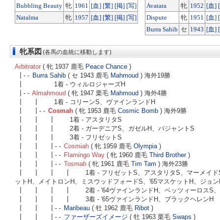
Bubbling Beauty
牝
1961
[血]
[繁]
[掲]
[写]
Avatara
牝
1952
[血]
Natalma
牝
1957
[血]
[繁]
[掲]
[写]
Dispute
牝
1951
[血]
Burra Sahib
セ
1943
[血]
牝系図
(各馬の血統に移動します)
Arbitrator
( 牝 1937 鹿毛
Peace Chance
)
|--
Burra Sahib
( セ 1943 鹿毛
Mahmoud
) 海外19勝
|
1着 - ウィルロジャーズH
|--
Almahmoud
( 牝 1947 栗毛
Mahmoud
) 海外4勝
| |
1着 - コリーンS、ヴァインランドH
| |--
Cosmah
( 牝 1953 鹿毛
Cosmic Bomb
) 海外9勝
| | |
1着 - アスタリタS
| | |
2着 - ガーデニアS、ガゼルH、パジャントS
| | |
3着 - フリゼットS
| | |--
Cosmiah
( 牝 1959 鹿毛
Olympia
)
| | |--
Flamingo Way
( 牝 1960 鹿毛
Third Brother
)
| | |--
Tosmah
( 牝 1961 鹿毛
Tim Tam
) 海外23勝
| | | |
1着 - フリゼットS、アスタリタS、マーメイ
ットH、メイトロンH、ミスウッドフォードS、'65マスケットH、ジョン
| | | |
2着 - '64ヴァインランドH、ベッツィーロス
| | | |
3着 - '65ヴァインランドH、ブラックヘレンH
| | |--
Maribeau
( 牡 1962 鹿毛
Ribot
)
| | |--
ファーザーズイメージ
( 牡 1963 栗毛
Swaps
)