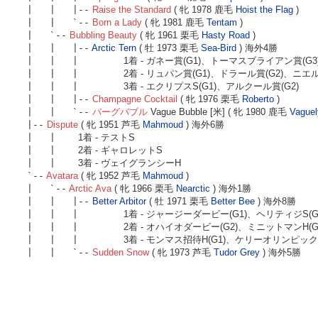
| | |--
Raise the Standard
( 牝 1978 鹿毛
Hoist the Flag
)
| | `--
Born a Lady
( 牝 1981 鹿毛
Tentam
)
| `--
Bubbling Beauty
( 牝 1961 栗毛
Hasty Road
)
| | |--
Arctic Tern
( 牡 1973 栗毛
Sea-Bird
) 海外4勝
| | |
1着 - ガネー賞(G1)、トーマスブライアン賞(G
| | |
2着 - リュパン賞(G1)、ドラール賞(G2)、ニエル
| | |
3着 - エクリプスS(G1)、アルクール賞(G2)
| | |--
Champagne Cocktail
( 牝 1976 栗毛
Roberto
)
| | `--
バーグバブル
Vague Bubble [米] ( 牝 1980 鹿毛
Vaguel
|--
Dispute
( 牝 1951 芦毛
Mahmoud
) 海外6勝
| |
1着 - テストS
| |
2着 - ギャロレットS
| |
3着 - ヴェイグランシーH
`--
Avatara
( 牝 1952 芦毛
Mahmoud
)
| `--
Arctic Ava
( 牝 1966 栗毛
Nearctic
) 海外1勝
| | |--
Better Arbitor
( 牡 1971 栗毛
Better Bee
) 海外8勝
| | |
1着 - ジャージーダービー(G1)、ヘリティジS(G
| | |
2着 - オハイオダービー(G2)、ミニットマンH(G
| | |
3着 - モンマス招待H(G1)、ケリーオリンピックH
| | `--
Sudden Snow
( 牝 1973 芦毛
Tudor Grey
) 海外5勝