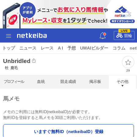
LIVE
競輪
トップ
ニュース
レース
A I
予想
UMAIビルダー
コラム
net
Unbridled
牡
鹿毛
29
プロフィール
血統
競走成績
掲示板
その他
馬メモ
メモのご利用には無料ID(netkeibaID)が必要です。
無料IDを登録すると馬メモを30頭ご利用いただけます。
いますぐ無料ID（netkeibaID）登録