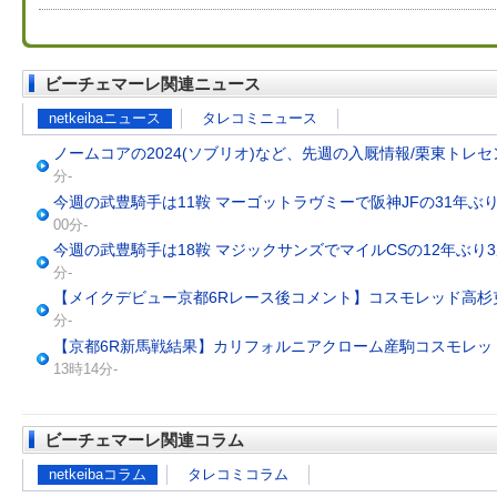
ビーチェマーレ関連ニュース
netkeibaニュース
タレコミニュース
ノームコアの2024(ソブリオ)など、先週の入厩情報/栗東トレ
分-
今週の武豊騎手は11鞍 マーゴットラヴミーで阪神JFの31年ぶ
00分-
今週の武豊騎手は18鞍 マジックサンズでマイルCSの12年ぶり
分-
【メイクデビュー京都6Rレース後コメント】コスモレッド高杉
分-
【京都6R新馬戦結果】カリフォルニアクローム産駒コスモレッ
13時14分-
ビーチェマーレ関連コラム
netkeibaコラム
タレコミコラム