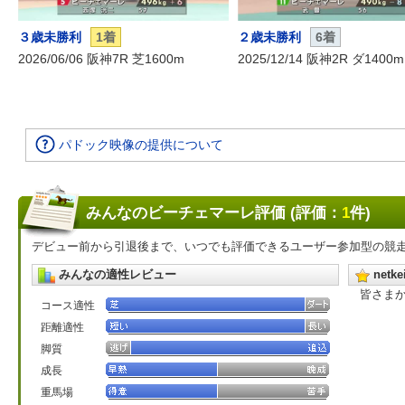
３歳未勝利
1着
２歳未勝利
6着
2026/06/06 阪神7R 芝1600m
2025/12/14 阪神2R ダ1400m
パドック映像の提供について
みんなのビーチェマーレ評価 (評価：
1
件)
デビュー前から引退後まで、いつでも評価できるユーザー参加型の競
みんなの適性レビュー
net
皆さま
コース適性
距離適性
脚質
成長
重馬場