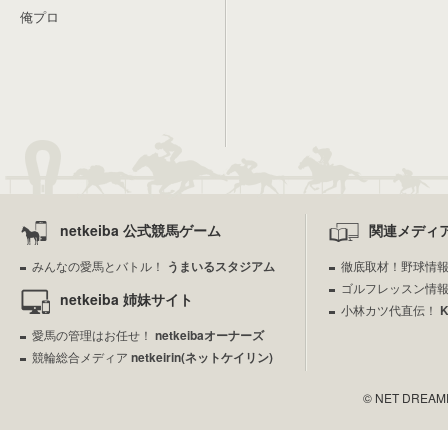
俺プロ
netkeiba 公式競馬ゲーム
関連メディ
みんなの愛馬とバトル！
うまいるスタジアム
徹底取材！野球情
ゴルフレッスン情
netkeiba 姉妹サイト
小林カツ代直伝！
愛馬の管理はお任せ！
netkeibaオーナーズ
競輪総合メディア
netkeirin(ネットケイリン)
© NET DREAMERS