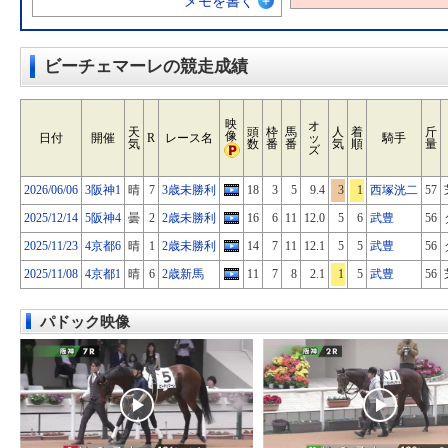
メモを書く
ビーチェマーレの競走成績
映
オ
天
頭
枠
馬
人
着
斤
像
日付
開催
R
レース名
ッ
騎手
気
数
番
番
気
順
量
ズ
2026/06/06
3阪神1
晴
7
3歳未勝利
18
3
5
9.4
3
1
西塚洸二
57
2025/12/14
5阪神4
曇
2
2歳未勝利
16
6
11
12.0
5
6
武豊
56
2025/11/23
4京都6
晴
1
2歳未勝利
14
7
11
12.1
5
5
武豊
56
2025/11/08
4京都1
晴
6
2歳新馬
11
7
8
2.1
1
5
武豊
56
パドック映像