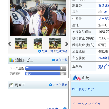
調教師
友道康
馬主
キ
生産者
ノーザ
産地
安平町
セリ取引価格
1億8,7
獲得賞金 (中央)
711万
«
»
獲得賞金 (地方)
0万円
写真一覧
/
写真投稿
通算成績
4戦1勝 
主な勝鞍
26'3
適性レビュー
評価一覧
エンス
近親馬
2024
コース適性
距離適性
血統
馬メモ
もっと見る
ロードカナロア
ドリームアンドドゥ