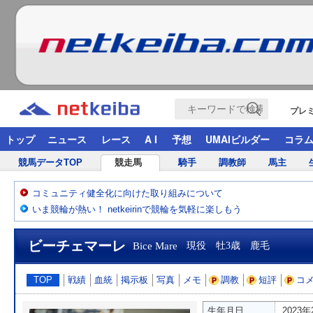
プレ
トップ
ニュース
レース
A I
予想
UMAIビルダー
コラ
競馬データTOP
競走馬
騎手
調教師
馬主
コミュニティ健全化に向けた取り組みについて
いま競輪が熱い！ netkeirinで競輪を気軽に楽しもう
ビーチェマーレ
Bice Mare
現役 牡3歳 鹿毛
TOP
戦績
血統
掲示板
写真
メモ
調教
短評
コ
生年月日
2023年