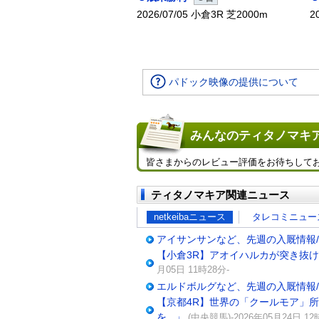
2026/07/05 小倉3R 芝2000m
2
パドック映像の提供について
みんなのティタノマキア
皆さまからのレビュー評価をお待ちして
ティタノマキア関連ニュース
netkeibaニュース
タレコミニュー
アイサンサンなど、先週の入厩情報
【小倉3R】アオイハルカが突き抜け初
月05日 11時28分-
エルドボルグなど、先週の入厩情報
【京都4R】世界の「クールモア」
を...」
(中央競馬)-2026年05月24日 12