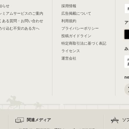
知らせ
採用情報
レミアムサービスのご案内
広告掲載について
くある質問・お問い合わせ
利用規約
ア
めり込む不安のある方へ
プライバシーポリシー
投稿ガイドライン
特定商取引法に基づく表記
み
ライセンス
運営会社
n
関連メディア
ソ