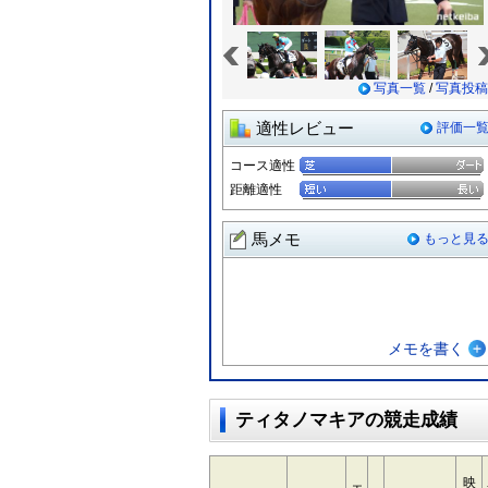
«
写真一覧
/
写真投稿
適性レビュー
評価一
コース適性
距離適性
馬メモ
もっと見
メモを書く
ティタノマキアの競走成績
映