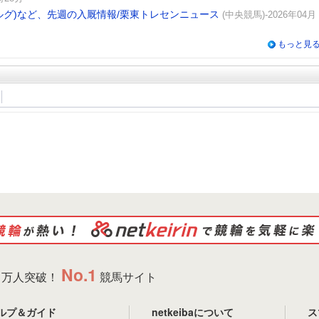
ボルグ)など、先週の入厩情報/栗東トレセンニュース
(中央競馬)-2026年04月
もっと見
No.1
万人突破！
競馬サイト
ルプ＆ガイド
netkeibaについて
ス