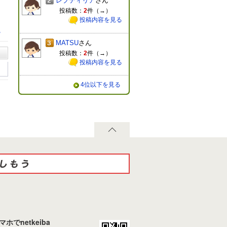
レプティリア
さん
投稿数：
2
件（
→
）
投稿内容を見る
る
MATSU
さん
投稿数：
2
件（
→
）
投稿内容を見る
4位以下を見る
マホでnetkeiba