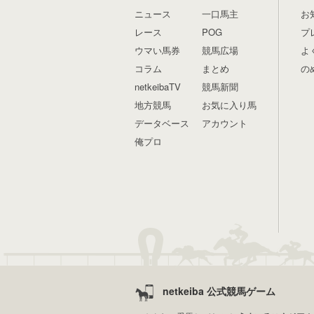
ニュース
一口馬主
お
レース
POG
プ
ウマい馬券
競馬広場
よ
コラム
まとめ
の
netkeibaTV
競馬新聞
地方競馬
お気に入り馬
データベース
アカウント
俺プロ
netkeiba 公式競馬ゲーム