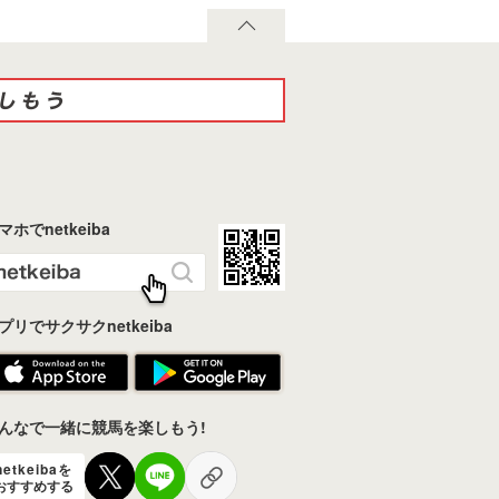
マホでnetkeiba
プリでサクサクnetkeiba
んなで一緒に競馬を楽しもう!
netkeibaを
おすすめする