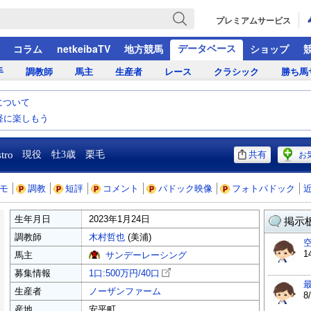
プレミアムサービス
データベース
コラム
netkeibaTV
地方競馬
ショップ
手
調教師
馬主
生産者
レース
クラシック
勝ち馬
について
気軽に楽しもう
tro
現役 牡3歳 栗毛
共有
お
モ
調教
短評
コメント
パドック映像
フォトパドック
生年月日
2023年1月24日
掲示板
調教師
木村哲也
(美浦)
1
馬主
サンデーレーシング
募集情報
1口:500万円/
40口
生産者
ノーザンファーム
8
産地
安平町