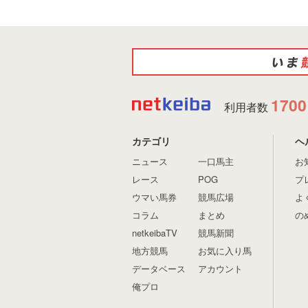
1700
利用者数
カテゴリ
ヘ
ニュース
一口馬主
お
レース
POG
プ
ウマい馬券
競馬広場
よ
コラム
まとめ
の
netkeibaTV
競馬新聞
地方競馬
お気に入り馬
データベース
アカウント
俺プロ