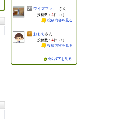
る
ワイズファーム
さん
投稿数：
4
件（
↑
）
投稿内容を見る
おもち
さん
投稿数：
4
件（
↑
）
投稿内容を見る
4位以下を見る
7
る