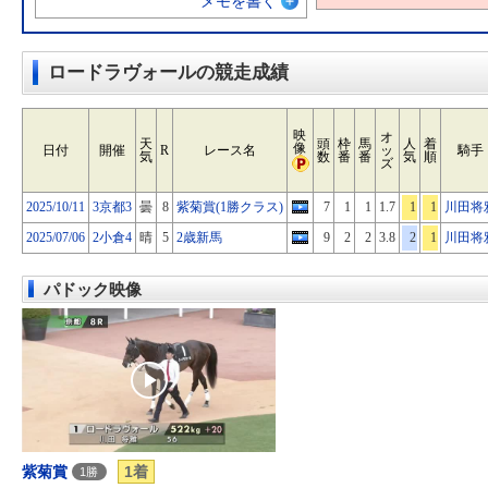
メモを書く
ロードラヴォールの競走成績
映
オ
天
頭
枠
馬
人
着
像
日付
開催
R
レース名
ッ
騎手
気
数
番
番
気
順
ズ
2025/10/11
3京都3
曇
8
紫菊賞(1勝クラス)
7
1
1
1.7
1
1
川田将
2025/07/06
2小倉4
晴
5
2歳新馬
9
2
2
3.8
2
1
川田将
パドック映像
紫菊賞
1着
1勝