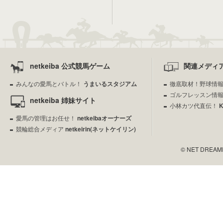
netkeiba 公式競馬ゲーム
関連メディ
みんなの愛馬とバトル！
うまいるスタジアム
徹底取材！野球情
ゴルフレッスン情
netkeiba 姉妹サイト
小林カツ代直伝！
愛馬の管理はお任せ！
netkeibaオーナーズ
競輪総合メディア
netkeirin(ネットケイリン)
© NET DREAMERS