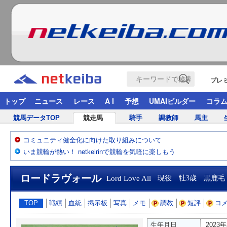
プレ
トップ
ニュース
レース
A I
予想
UMAIビルダー
コラ
競馬データTOP
競走馬
騎手
調教師
馬主
コミュニティ健全化に向けた取り組みについて
いま競輪が熱い！ netkeirinで競輪を気軽に楽しもう
ロードラヴォール
Lord Love All
現役 牡3歳 黒鹿毛
TOP
戦績
血統
掲示板
写真
メモ
調教
短評
コ
生年月日
2023