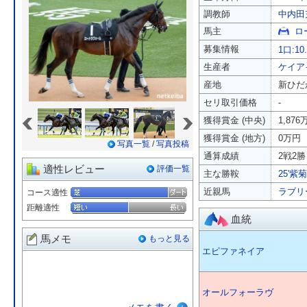
調教師
中内田
馬主
ロ
募集情報
1口:10
生産者
ケイア
産地
新ひだ
セリ取引価格
-
«
»
獲得賞金 (中央)
1,876
獲得賞金 (地方)
0万円
写真一覧
/
写真投稿
通算成績
2戦2勝 
適性レビュー
評価一覧
主な勝鞍
25'紫
近親馬
ラブリ
コース適性
距離適性
血統
馬メモ
もっと見る
エピファネイア
オールフォーラヴ