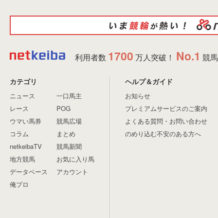
1700
No.1
利用者数
万人突破！
競馬
カテゴリ
ヘルプ＆ガイド
ニュース
一口馬主
お知らせ
レース
POG
プレミアムサービスのご案内
ウマい馬券
競馬広場
よくある質問・お問い合わせ
コラム
まとめ
のめり込む不安のある方へ
netkeibaTV
競馬新聞
地方競馬
お気に入り馬
データベース
アカウント
俺プロ