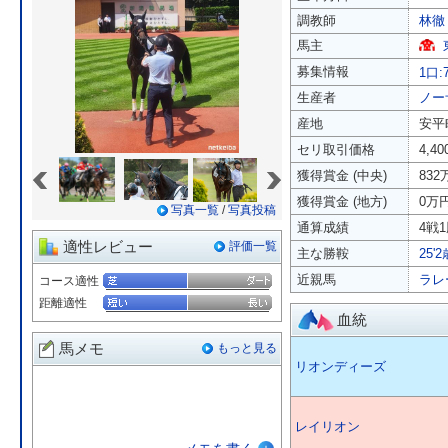
調教師
林徹
馬主
募集情報
1口:
生産者
ノー
産地
安平
セリ取引価格
4,4
«
»
獲得賞金 (中央)
832
獲得賞金 (地方)
0万
写真一覧
/
写真投稿
通算成績
4戦1
適性レビュー
評価一覧
主な勝鞍
25'
近親馬
ラレ
コース適性
距離適性
血統
馬メモ
もっと見る
リオンディーズ
レイリオン