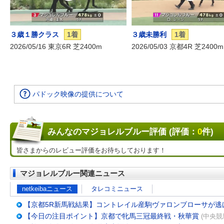
３歳１勝クラス
1着
３歳未勝利
1着
2026/05/16 東京6R 芝2400m
2026/05/03 京都4R 芝2400m
パドック映像の提供について
みんなのマジョレルブルー評価 (評価：
0
件)
皆さまからのレビュー評価をお待ちしております！
マジョレルブルー関連ニュース
netkeibaニュース
タレコミニュース
【京都5R新馬戦結果】コントレイル産駒ヴァロンブローサが逃
【今日の注目ポイント】京都で牝馬三冠最終戦・秋華賞
(中央競馬