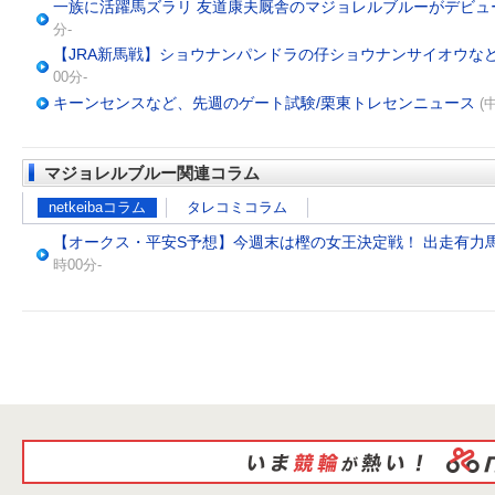
一族に活躍馬ズラリ 友道康夫厩舎のマジョレルブルーがデビュ
分-
【JRA新馬戦】ショウナンパンドラの仔ショウナンサイオウな
00分-
キーンセンスなど、先週のゲート試験/栗東トレセンニュース
(
マジョレルブルー関連コラム
netkeibaコラム
タレコミコラム
【オークス・平安S予想】今週末は樫の女王決定戦！ 出走有力
時00分-