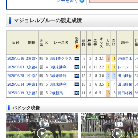
メモを書く
マジョレルブルーの競走成績
映
オ
天
頭
枠
馬
人
着
像
日付
開催
R
レース名
ッ
騎手
気
数
番
番
気
順
ズ
2026/05/16
2東京7
晴
6
3歳1勝クラス
8
3
3
3.1
3
1
戸崎圭太
5
2026/05/03
3京都4
曇
4
3歳未勝利
11
8
11
2.2
1
1
レーン
5
2026/03/28
1中京5
晴
5
3歳未勝利
15
5
8
3.6
2
2
田山旺佑
5
2026/03/14
1中京1
晴
5
3歳未勝利
18
3
6
3.5
1
4
田山旺佑
5
2025/10/19
3京都7
曇
5
2歳新馬
11
6
6
5.1
3
5
川田将雅
5
パドック映像