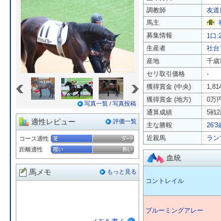
調教師
友道
馬主
募集情報
1口:
生産者
社台
産地
千歳
セリ取引価格
-
«
»
獲得賞金 (中央)
1,8
獲得賞金 (地方)
0万
写真一覧
/
写真投稿
通算成績
5戦2
適性レビュー
評価一覧
主な勝鞍
26'
近親馬
ラン
コース適性
距離適性
血統
馬メモ
もっと見る
コントレイル
ブルーミングアレー