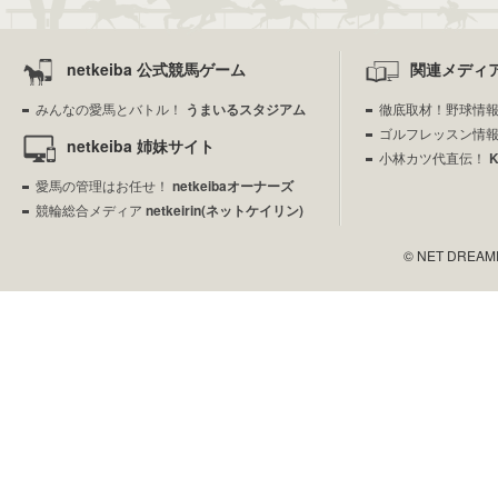
netkeiba 公式競馬ゲーム
関連メディ
みんなの愛馬とバトル！
うまいるスタジアム
徹底取材！野球情
ゴルフレッスン情
netkeiba 姉妹サイト
小林カツ代直伝！
愛馬の管理はお任せ！
netkeibaオーナーズ
競輪総合メディア
netkeirin(ネットケイリン)
© NET DREAMERS