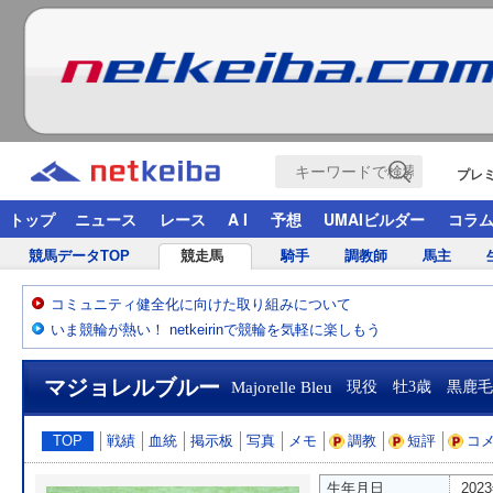
プレ
トップ
ニュース
レース
A I
予想
UMAIビルダー
コラ
競馬データTOP
競走馬
騎手
調教師
馬主
コミュニティ健全化に向けた取り組みについて
いま競輪が熱い！ netkeirinで競輪を気軽に楽しもう
マジョレルブルー
Majorelle Bleu
現役 牡3歳 黒鹿毛
TOP
戦績
血統
掲示板
写真
メモ
調教
短評
コ
生年月日
202