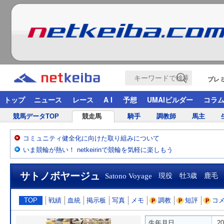
プレ
トップ
ニュース
レース
A I
予想
UMAIビルダー
コラ
競馬データTOP
競走馬
騎手
調教師
馬主
コミュニティ健全化に向けた取り組みについて
いま競輪が熱い！ netkeirinで競輪を気軽に楽しもう
サトノボヤージュ
Satono Voyage
現役 牡3歳 鹿毛
TOP
戦績
血統
掲示板
写真
メモ
調教
短評
コ
生年月日
2