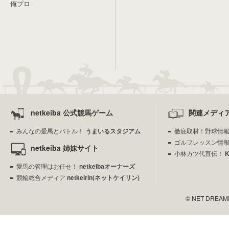
俺プロ
netkeiba 公式競馬ゲーム
関連メディ
みんなの愛馬とバトル！
うまいるスタジアム
徹底取材！野球情
ゴルフレッスン情
netkeiba 姉妹サイト
小林カツ代直伝！
愛馬の管理はお任せ！
netkeibaオーナーズ
競輪総合メディア
netkeirin(ネットケイリン)
© NET DREAMERS