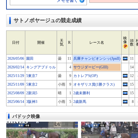
メモを書く
サトノボヤージュの競走成績
映
天
頭
像
日付
開催
R
レース名
気
数
2026/05/06
園田
曇
11
兵庫チャンピオンシッ(JpnII)
11
2026/02/14
キングアブドゥル
4
サウジダービー(GIII)
14
2025/11/29
5東京7
曇
9
カトレアS(OP)
12
2025/11/09
5東京2
小雨
9
オキザリス賞(1勝クラス)
15
2025/08/09
2新潟5
晴
1
2歳未勝利
15
2025/06/14
3阪神3
小雨
5
2歳新馬
8
パドック映像