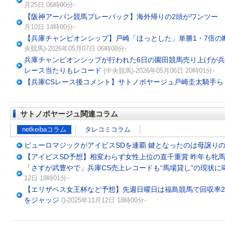
月25日 06時00分-
【阪神アーバン競馬プレーバック】海外帰りの2頭がワンツー
月10日 14時00分-
【兵庫チャンピオンシップ】戸崎「ほっとした」単勝1・7倍の
央競馬)-2026年05月07日 06時00分-
兵庫チャンピオンシップが行われた6日の園田競馬売り上げが兵
レース当たりもレコード
(中央競馬)-2026年05月06日 20時01分-
【兵庫CSレース後コメント】サトノボヤージュ戸崎圭太騎手ら
サトノボヤージュ関連コラム
netkeibaコラム
タレコミコラム
ピューロマジックがアイビスSDを連覇 鍵となったのは母譲り
【アイビスSD予想】相変わらず女性上位の直千重賞 昨年も牝
「さすが武豊やで」兵庫CS売上レコードも“馬場貸し”の現状に
12日 18時01分-
【エリザベス女王杯など予想】先週日曜日は福島競馬で回収率2
をジャッジ
()-2025年11月12日 18時00分-