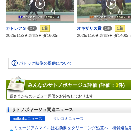
カトレアＳ
1着
オキザリス賞
1着
OP
1勝
2025/11/29 東京9R ダ1600m
2025/11/09 東京9R ダ1400m
パドック映像の提供について
みんなのサトノボヤージュ評価 (評価：
0
件)
皆さまからのレビュー評価をお待ちしております！
サトノボヤージュ関連ニュース
netkeibaニュース
タレコミニュース
ミュージアムマイルは右前脚をクリーニング処置へ 橈骨遠位