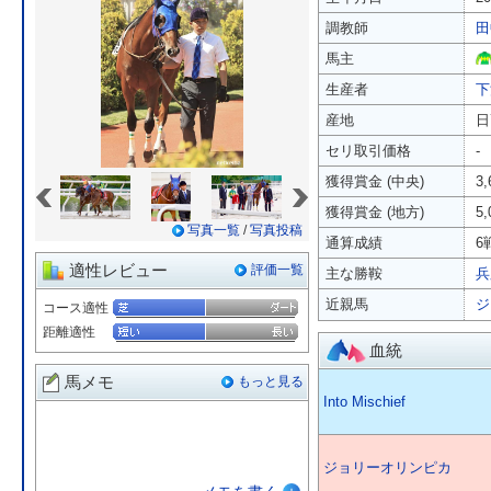
調教師
田
馬主
生産者
下
産地
日
セリ取引価格
-
«
»
獲得賞金 (中央)
3
獲得賞金 (地方)
5
写真一覧
/
写真投稿
通算成績
6
適性レビュー
評価一覧
主な勝鞍
兵
近親馬
ジ
コース適性
距離適性
血統
馬メモ
もっと見る
Into Mischief
ジョリーオリンピカ