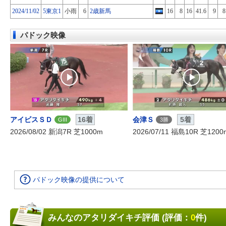
2024/11/02
5東京1
小雨
6
2歳新馬
16
8
16
41.6
9
8
パドック映像
アイビスＳＤ
16着
会津Ｓ
5着
GIII
3勝
2026/08/02 新潟7R 芝1000m
2026/07/11 福島10R 芝1200
パドック映像の提供について
みんなのアタリダイキチ評価 (評価：
0
件)