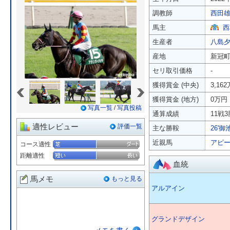
調教師
西田
馬主
西
生産者
八島
産地
新冠
セリ取引価格
-
«
»
獲得賞金 (中央)
3,16
獲得賞金 (地方)
0万円
写真一覧
/
写真投稿
通算成績
11戦3
適性レビュー
評価一覧
主な勝鞍
26'
近親馬
アピ
コース適性
距離適性
血統
馬メモ
もっと見る
アルアイン
グランドデザイン