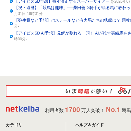
【アイビスSD予想】毎年激走するスーパーサイアー
()-2026年
【祝・還暦】「競馬は趣味」──柴田善臣騎手が語る馬に教わっ
月31日 18時01分-
【弥生賞など予想】バステールなど有力馬たちの状態は？ 調教
分-
【アイビスSD AI予想】見解が割れる一頭！ AIが推す実績馬
時00分-
1700
No.1
利用者数
万人突破！
競馬
カテゴリ
ヘルプ＆ガイド