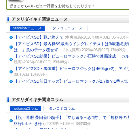
皆さまからのレビュー評価をお待ちしております！
アタリダイキチ関連ニュース
netkeibaニュース
タレコミニュース
【アイビスSD】戦い終えて
(中央競馬)-2026年08月03日 05時30分-
【アイビスSD】最内枠&9歳馬ウイングレイテストは3年連続挑
は…」負のデータ覆せず
(中央競馬)-2026年08月02日 17時09分-
【アイビスSD結果】ピューロマジックが圧勝で連覇達成！ カル
競馬)-2026年08月02日 15時48分-
【アイビスSD・馬体重】ピューロマジックは460kg(+2)、アメリカ
08月02日 15時09分-
【アイビスSD前日オッズ】ピューロマジックが2.7倍で1番人気
アタリダイキチ関連コラム
netkeibaコラム
タレコミコラム
【祝・還暦 柴田善臣騎手】「立ち返るべき“核”」で「規格外の
格好いい生き様
()-2026年08月06日 18時03分-