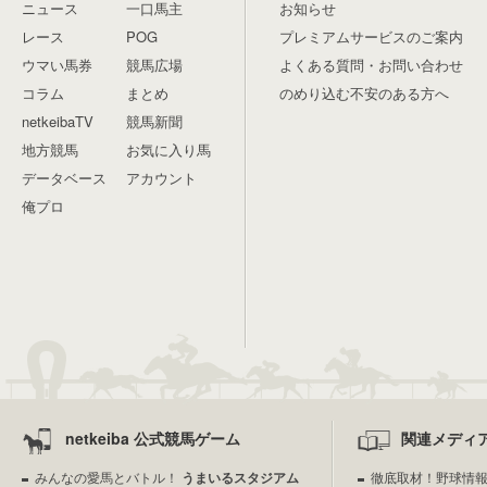
ニュース
一口馬主
お知らせ
レース
POG
プレミアムサービスのご案内
ウマい馬券
競馬広場
よくある質問・お問い合わせ
コラム
まとめ
のめり込む不安のある方へ
netkeibaTV
競馬新聞
地方競馬
お気に入り馬
データベース
アカウント
俺プロ
netkeiba 公式競馬ゲーム
関連メディ
みんなの愛馬とバトル！
うまいるスタジアム
徹底取材！野球情