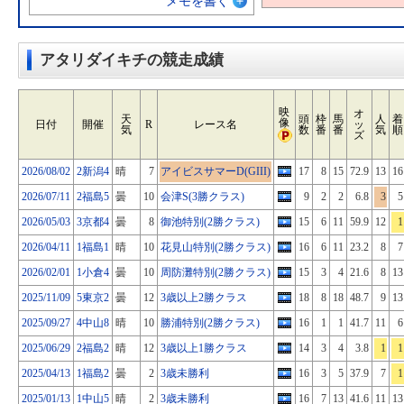
メモを書く
アタリダイキチの競走成績
映
オ
天
頭
枠
馬
人
着
像
日付
開催
R
レース名
ッ
気
数
番
番
気
順
ズ
2026/08/02
2新潟4
晴
7
アイビスサマーD(GIII)
17
8
15
72.9
13
16
2026/07/11
2福島5
曇
10
会津S(3勝クラス)
9
2
2
6.8
3
5
2026/05/03
3京都4
曇
8
御池特別(2勝クラス)
15
6
11
59.9
12
1
2026/04/11
1福島1
晴
10
花見山特別(2勝クラス)
16
6
11
23.2
8
7
2026/02/01
1小倉4
曇
10
周防灘特別(2勝クラス)
15
3
4
21.6
8
13
2025/11/09
5東京2
曇
12
3歳以上2勝クラス
18
8
18
48.7
9
13
2025/09/27
4中山8
晴
10
勝浦特別(2勝クラス)
16
1
1
41.7
11
6
2025/06/29
2福島2
晴
12
3歳以上1勝クラス
14
3
4
3.8
1
1
2025/04/13
1福島2
曇
2
3歳未勝利
16
3
5
37.9
7
1
2025/01/13
1中山5
晴
2
3歳未勝利
16
7
13
41.6
11
13