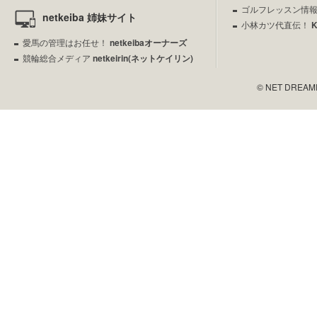
ゴルフレッスン情
netkeiba 姉妹サイト
小林カツ代直伝！
愛馬の管理はお任せ！
netkeibaオーナーズ
競輪総合メディア
netkeirin(ネットケイリン)
© NET DREAMERS