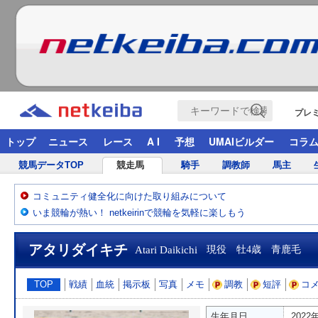
プレ
トップ
ニュース
レース
A I
予想
UMAIビルダー
コラ
競馬データTOP
競走馬
騎手
調教師
馬主
コミュニティ健全化に向けた取り組みについて
いま競輪が熱い！ netkeirinで競輪を気軽に楽しもう
アタリダイキチ
Atari Daikichi
現役 牡4歳 青鹿毛
TOP
戦績
血統
掲示板
写真
メモ
調教
短評
コ
生年月日
2022