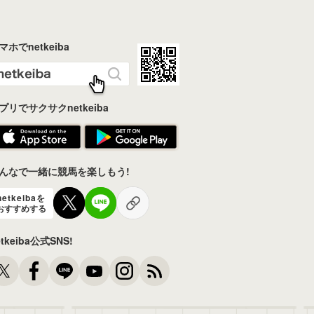
マホでnetkeiba
プリでサクサクnetkeiba
んなで一緒に競馬を楽しもう!
netkeibaを
おすすめする
etkeiba公式SNS!