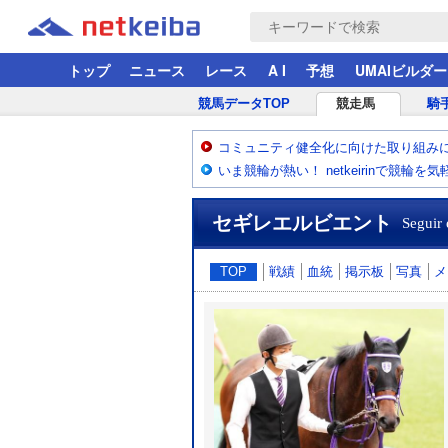
トップ
ニュース
レース
A I
予想
UMAIビルダー
競馬データTOP
競走馬
騎
コミュニティ健全化に向けた取り組み
いま競輪が熱い！ netkeirinで競輪を
セギレエルビエント
Seguir 
TOP
戦績
血統
掲示板
写真
メ