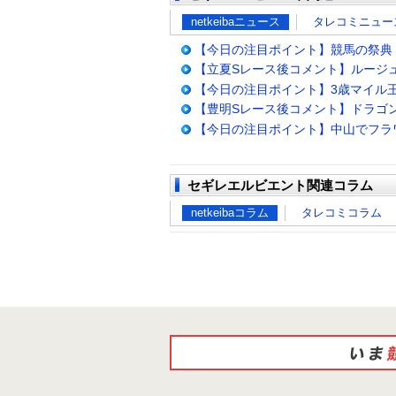
netkeibaニュース
タレコミニュー
【今日の注目ポイント】競馬の祭典
【立夏Sレース後コメント】ルージ
【今日の注目ポイント】3歳マイル王
【豊明Sレース後コメント】ドラゴ
【今日の注目ポイント】中山でフラ
セギレエルビエント関連コラム
netkeibaコラム
タレコミコラム