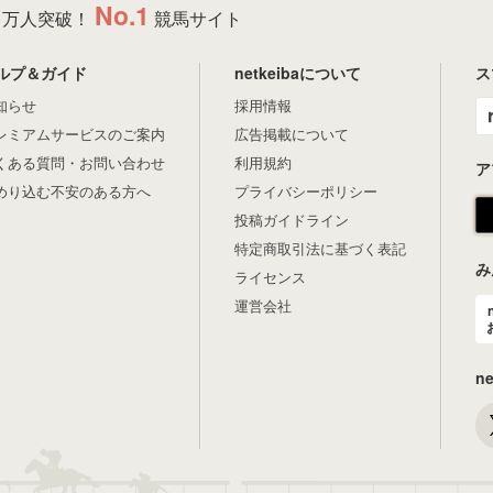
No.1
万人突破！
競馬サイト
ルプ＆ガイド
netkeibaについて
ス
知らせ
採用情報
レミアムサービスのご案内
広告掲載について
くある質問・お問い合わせ
利用規約
ア
めり込む不安のある方へ
プライバシーポリシー
投稿ガイドライン
特定商取引法に基づく表記
み
ライセンス
運営会社
n