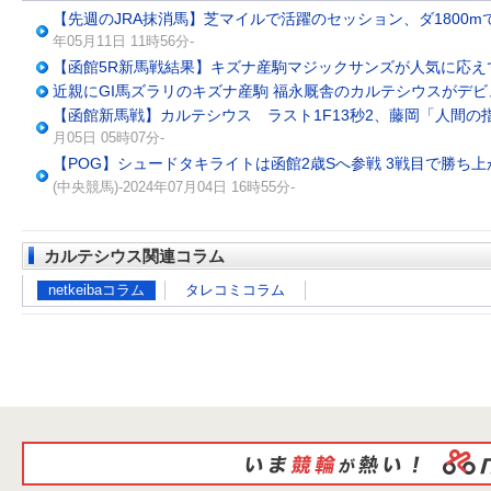
【先週のJRA抹消馬】芝マイルで活躍のセッション、ダ1800
年05月11日 11時56分-
【函館5R新馬戦結果】キズナ産駒マジックサンズが人気に応え
近親にGI馬ズラリのキズナ産駒 福永厩舎のカルテシウスがデビ
【函館新馬戦】カルテシウス ラスト1F13秒2、藤岡「人間の
月05日 05時07分-
【POG】シュードタキライトは函館2歳Sへ参戦 3戦目で勝ち
(中央競馬)-2024年07月04日 16時55分-
カルテシウス関連コラム
netkeibaコラム
タレコミコラム