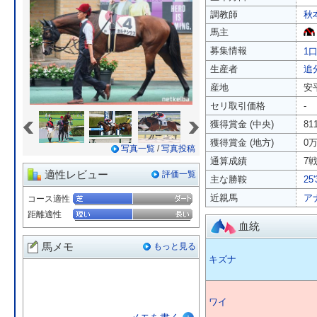
調教師
秋
馬主
募集情報
1口
生産者
追
産地
安
セリ取引価格
-
«
»
獲得賞金 (中央)
81
獲得賞金 (地方)
0
写真一覧
/
写真投稿
通算成績
7戦
適性レビュー
評価一覧
主な勝鞍
25
近親馬
ア
コース適性
距離適性
血統
馬メモ
もっと見る
キズナ
ワイ