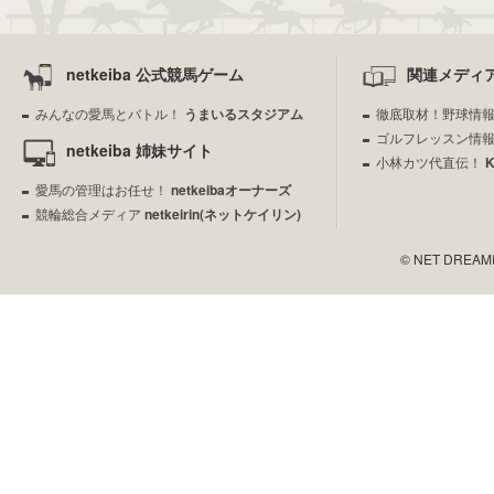
netkeiba 公式競馬ゲーム
関連メディ
みんなの愛馬とバトル！
うまいるスタジアム
徹底取材！野球情
ゴルフレッスン情
netkeiba 姉妹サイト
小林カツ代直伝！
愛馬の管理はお任せ！
netkeibaオーナーズ
競輪総合メディア
netkeirin(ネットケイリン)
© NET DREAMERS