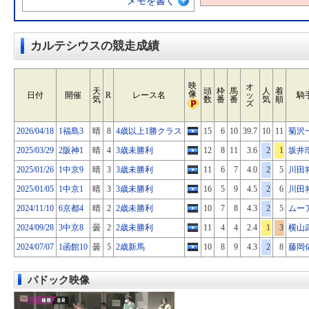
メモを書く
カルテシウスの競走成績
映
オ
天
頭
枠
馬
人
着
像
日付
開催
R
レース名
ッ
騎
気
数
番
番
気
順
ズ
2026/04/18
1福島3
晴
8
4歳以上1勝クラス
15
6
10
39.7
10
11
菊沢
2025/03/29
2阪神1
晴
4
3歳未勝利
12
8
11
3.6
2
1
坂井
2025/01/26
1中京9
晴
3
3歳未勝利
11
6
7
4.0
2
5
川田
2025/01/05
1中京1
晴
3
3歳未勝利
16
5
9
4.5
2
6
川田
2024/11/10
6京都4
晴
2
2歳未勝利
10
7
8
4.3
2
5
ムー
2024/09/28
3中京8
曇
2
2歳未勝利
11
4
4
2.4
1
3
横山
2024/07/07
1函館10
曇
5
2歳新馬
10
8
9
4.3
2
8
藤岡
パドック映像