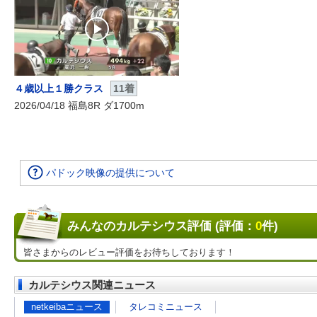
４歳以上１勝クラス
11着
2026/04/18 福島8R ダ1700m
パドック映像の提供について
みんなのカルテシウス評価 (評価：
0
件)
皆さまからのレビュー評価をお待ちしております！
カルテシウス関連ニュース
netkeibaニュース
タレコミニュース