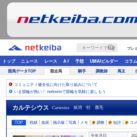
プレ
トップ
ニュース
レース
A I
予想
UMAIビルダー
コラ
競馬データTOP
競走馬
騎手
調教師
馬主
コミュニティ健全化に向けた取り組みについて
いま競輪が熱い！ netkeirinで競輪を気軽に楽しもう
カルテシウス
Cartesius
抹消 牡 鹿毛
TOP
戦績
血統
掲示板
写真
メモ
調教
短評
コ
生年月日
20