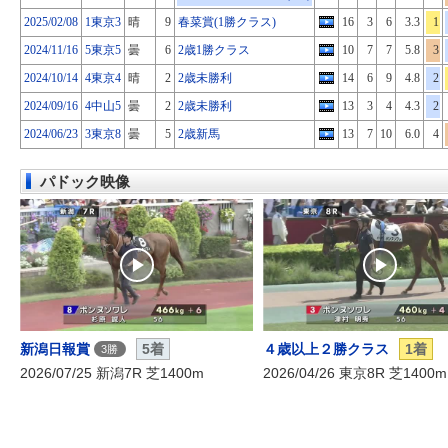
2025/02/08
1東京3
晴
9
春菜賞(1勝クラス)
16
3
6
3.3
1
2024/11/16
5東京5
曇
6
2歳1勝クラス
10
7
7
5.8
3
2024/10/14
4東京4
晴
2
2歳未勝利
14
6
9
4.8
2
2024/09/16
4中山5
曇
2
2歳未勝利
13
3
4
4.3
2
2024/06/23
3東京8
曇
5
2歳新馬
13
7
10
6.0
4
パドック映像
新潟日報賞
5着
４歳以上２勝クラス
1着
3勝
2026/07/25 新潟7R 芝1400m
2026/04/26 東京8R 芝1400m