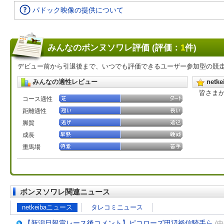
パドック映像の提供について
みんなのボンヌソワレ評価 (評価：
1
件)
デビュー前から引退後まで、いつでも評価できるユーザー参加型の競
みんなの適性レビュー
net
皆さま
コース適性
距離適性
脚質
成長
重馬場
ボンヌソワレ関連ニュース
netkeibaニュース
タレコミニュース
【新潟日報賞レース後コメント】ピコローズ田辺裕信騎手ら
(中