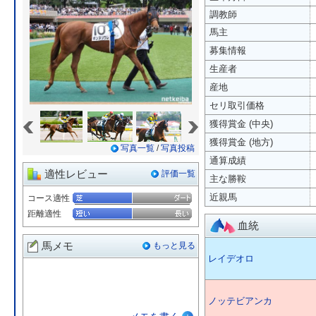
調教師
馬主
募集情報
生産者
産地
セリ取引価格
«
»
獲得賞金 (中央)
獲得賞金 (地方)
写真一覧
/
写真投稿
通算成績
適性レビュー
評価一覧
主な勝鞍
近親馬
コース適性
距離適性
血統
馬メモ
もっと見る
レイデオロ
ノッテビアンカ