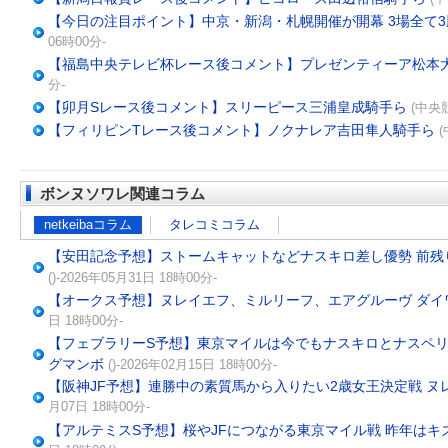
【今日の注目ポイント】中京・新潟・札幌開催が開幕 3場全て
06時00分-
【福島中央テレビ杯レース後コメント】プレゼンティーア松本
分-
【卯月Sレース後コメント】スリーピース三浦皇成騎手ら
(中央競
【フィリピンTレース後コメント】ノクナレア吉田隼人騎手ら
(
ボンヌソワレ関連コラム
netkeibaコラム
タレコミコラム
【安田記念予想】ストームキャットなどナスキロ差し優勢 前残
()-2026年05月31日 18時00分-
【オークス予想】ヌレイエフ、ミルリーフ、エアグルーヴ ダイ
日 18時00分-
【フェブラリーS予想】東京マイルは今でもナスキロとナスペリ
グマンボ
()-2026年02月15日 18時00分-
【阪神JF予想】連勝中の素質馬から入りたい2歳女王決定戦 
月07日 18時00分-
【アルテミスS予想】桜やJFにつながる東京マイル戦 昨年はキズ