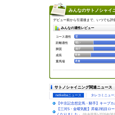
みんなのサトノシャイニ
デビュー前から引退後まで、いつでも評
みんなの適性レビュー
コース適性
距離適性
脚質
成長
重馬場
サトノシャイニング関連ニュース
netkeibaニュース
タレコミニュー
【中京記念想定馬・騎手】キープカ
【三河S・金曜気配】昇級2戦目ロ
くなりました」
(中央競馬)-2026年08