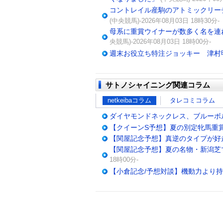
コントレイル産駒のアトミックリー
(中央競馬)-2026年08月03日 18時30分-
母系に重賞ウイナーが数多く名を連ね
央競馬)-2026年08月03日 18時00分-
週末お役立ち特注ジョッキー 津村
サトノシャイニング関連コラム
netkeibaコラム
タレコミコラム
ダイヤモンドネックレス、ブルーボ
【クイーンS予想】夏の別定牝馬重
【関屋記念予想】真逆のタイプが好
【関屋記念予想】夏の名物・新潟芝
18時00分-
【小倉記念/予想対談】機動力より