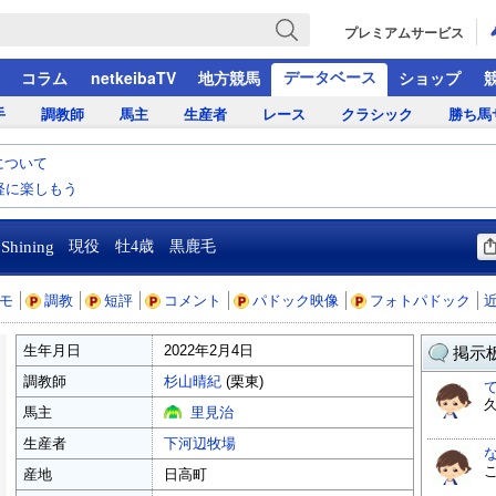
プレミアムサービス
データベース
コラム
netkeibaTV
地方競馬
ショップ
手
調教師
馬主
生産者
レース
クラシック
勝ち馬
について
気軽に楽しもう
 Shining
現役 牡4歳 黒鹿毛
モ
調教
短評
コメント
パドック映像
フォトパドック
生年月日
2022年2月4日
掲示板
調教師
杉山晴紀
(栗東)
馬主
里見治
生産者
下河辺牧場
産地
日高町