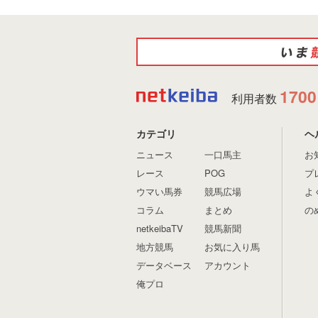
1700
利用者数
カテゴリ
ヘ
ニュース
一口馬主
お
レース
POG
プ
ウマい馬券
競馬広場
よ
コラム
まとめ
の
netkeibaTV
競馬新聞
地方競馬
お気に入り馬
データベース
アカウント
俺プロ