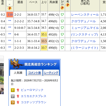
着
勝ち馬
ｺﾒ
考
通過
ペース
上り
馬体重
賞
差
(2着馬)
ﾝﾄ
0.2
110
2-2-2
34.8-33.7
33.7
498(+2)
レーベンスティール
1,7
0.4
**
2-2-2-2
35.7-34.8
34.7
496(0)
クロワデュノール
4,5
0.4
**
9-10-8-7
34.5-34.8
34.5
496(+4)
ミュージアムマイル
2,0
-0.5
**
6-6
34.4-35.7
35.1
492(0)
(リンクスティップ)
4,1
0.1
**
1-1-1
36.1-33.4
33.5
492(+2)
クロワデュノール
1,5
-0.3
**
2-2-3-3
39.4-34.2
33.7
490(0)
(ミラージュナイト)
720
人気順
コメント数
レーティン
集計期間：2026年7月27日～2026年8月2
グ
日
ピューロマジック
エリカエクスプレス
ココナッツブラウン