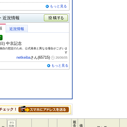
もっと見る
・近況情報
投稿する
報
近況情報
中京記念
6(日)
eiba独自の想定のため、公式発表と異なる場合がございま
す
netkeiba
さん(65715)
26/06/05
もっと見る
チェック！
厩
ﾀｲﾑ
舎
備
指数