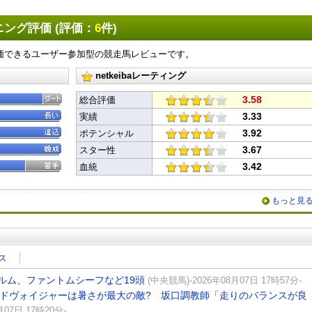
X
Facebook
LINE
URLをコピー
ング評価 (評価：
6
件)
価できるユーザー参加型の競走馬レビューです。
netkeibaレーティング
3.58
総合評価
3.33
実績
3.92
ポテンシャル
3.67
スター性
3.42
血統
もっと見
ス
ルム、ファントムシーフなど19頭
(中央競馬)-2026年08月07日 17時57分-
ードヴォイジャーは暑さが最大の敵? 坂口調教師「走りのバランスが良
月07日 17時20分-