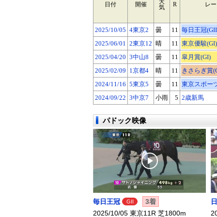
天
日付
開催
R
レー
気
2025/10/05
4東京2
曇
11
毎日王冠(GII
2025/06/01
2東京12
晴
11
東京優駿(GI)
2025/04/20
3中山8
曇
11
皐月賞(GI)
2025/02/09
1京都4
晴
11
きさらぎ賞(GI
2024/11/16
5東京5
曇
11
東京スポーツ杯
2024/09/22
3中京7
小雨
5
2歳新馬
パドック映像
毎日王冠
3着
GII
2025/10/05 東京11R 芝1800m
2