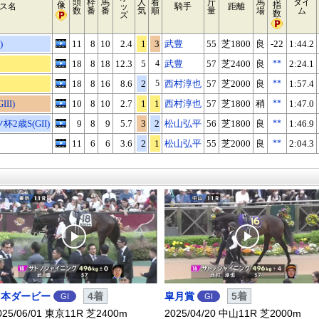
頭
枠
馬
人
着
斤
馬
タイ
像
指
ス名
ッ
騎手
距離
数
番
番
気
順
量
場
ム
数
ズ
)
11
8
10
2.4
1
3
武豊
55
芝1800
良
-22
1:44.2
18
8
18
12.3
5
4
武豊
57
芝2400
良
**
2:24.1
18
8
16
8.6
2
5
西村淳也
57
芝2000
良
**
1:57.4
II)
10
8
10
2.7
1
1
西村淳也
57
芝1800
稍
**
1:47.0
2歳S(GII)
9
8
9
5.7
3
2
松山弘平
56
芝1800
良
**
1:46.9
11
6
6
3.6
2
1
松山弘平
55
芝2000
良
**
2:04.3
日本ダービー
4着
皐月賞
5着
GI
GI
025/06/01 東京11R 芝2400m
2025/04/20 中山11R 芝2000m