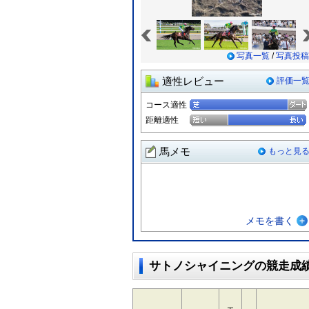
«
写真一覧
/
写真投稿
適性レビュー
評価一
コース適性
距離適性
馬メモ
もっと見
メモを書く
サトノシャイニングの競走成