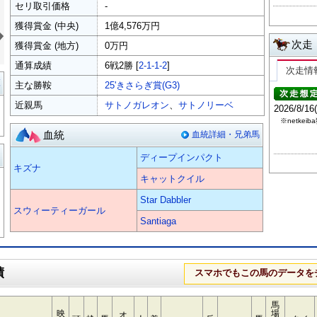
セリ取引価格
-
»
獲得賞金 (中央)
1億4,576万円
次走
獲得賞金 (地方)
0万円
通算成績
6戦2勝 [
2-1-1-2
]
次走情
覧
主な勝鞍
25'きさらぎ賞(G3)
近親馬
サトノガレオン
、
サトノリーベ
2026/8/1
※netk
血統
血統詳細・兄弟馬
る
ディープインパクト
キズナ
キャットクイル
Star Dabbler
スウィーティーガール
Santiaga
績
スマホでもこの馬のデータを
馬
映
場
オ