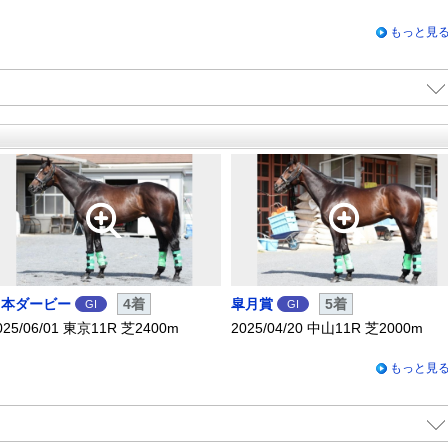
もっと見
日本ダービー
4着
皐月賞
5着
GI
GI
025/06/01 東京11R 芝2400m
2025/04/20 中山11R 芝2000m
もっと見