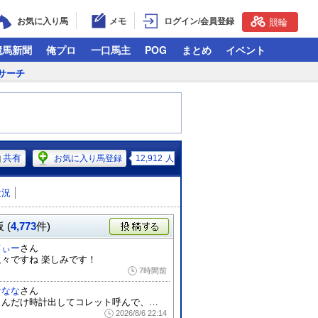
お気に入り馬
メモ
ログイン/会員登録
競輪
競馬新聞
俺プロ
一口馬主
POG
まとめ
イベント
サーチ
共有
お気に入り馬登録
12,912
人
近況
 (
4,773
件)
投稿する
てぃー
さん
久々ですね 楽しみです！
7時間前
ななな
さん
こんだけ時計出してコレット呼んで、として...
2026/8/6 22:14