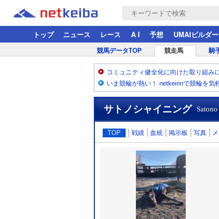
トップ
ニュース
レース
A I
予想
UMAIビルダー
競馬データTOP
競走馬
騎
コミュニティ健全化に向けた取り組み
いま競輪が熱い！ netkeirinで競輪を
サトノシャイニング
Satono
TOP
戦績
血統
掲示板
写真
メ