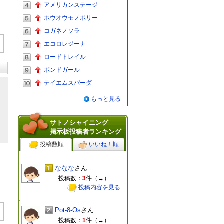
アメリカンステージ
る
ホウオウモノポリー
コガネノソラ
エコロレジーナ
ロードトレイル
ボンドガール
テイエムスパーダ
もっと見る
サトノシャイニング
掲示板投稿者ランキング
投稿数順
いいね！順
ななな
さん
投稿数：
3
件（
→
）
る
投稿内容を見る
Pot-8-Os
さん
投稿数：
1
件（
→
）