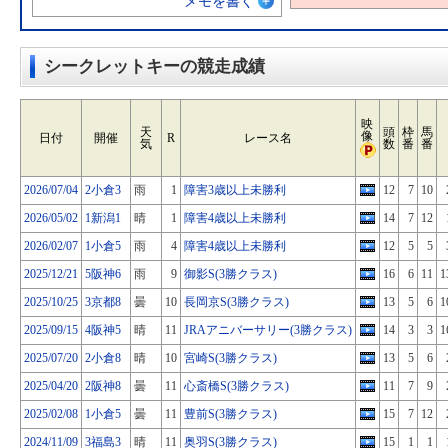
メモを書く
シークレットキーの競走成績
映
天
頭
枠
馬
像
日付
開催
R
レース名
気
数
番
番
2026/07/04
2小倉3
雨
1
障害3歳以上未勝利
12
7
10
2026/05/02
1新潟1
晴
1
障害4歳以上未勝利
14
7
12
2026/02/07
1小倉5
雨
4
障害4歳以上未勝利
12
5
5
2025/12/21
5阪神6
雨
9
御影S(3勝クラス)
16
6
11
1
2025/10/25
3京都8
曇
10
長岡京S(3勝クラス)
13
5
6
1
2025/09/15
4阪神5
晴
11
JRAアニバーサリー(3勝クラス)
14
3
3
1
2025/07/20
2小倉8
晴
10
宮崎S(3勝クラス)
13
5
6
2025/04/20
2阪神8
曇
11
心斎橋S(3勝クラス)
11
7
9
2025/02/08
1小倉5
曇
11
豊前S(3勝クラス)
15
7
12
2024/11/09
3福島3
晴
11
奥羽S(3勝クラス)
15
1
1