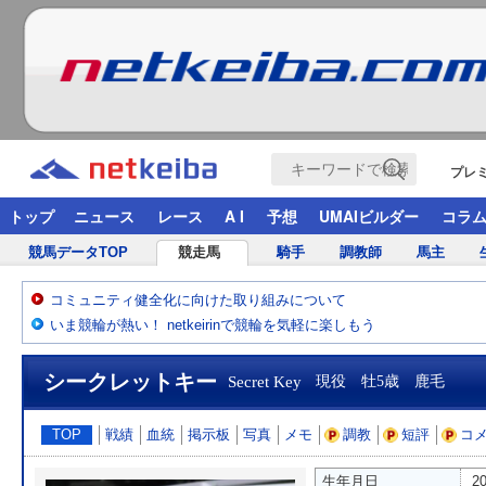
プレ
トップ
ニュース
レース
A I
予想
UMAIビルダー
コラ
競馬データTOP
競走馬
騎手
調教師
馬主
コミュニティ健全化に向けた取り組みについて
いま競輪が熱い！ netkeirinで競輪を気軽に楽しもう
シークレットキー
Secret Key
現役 牡5歳 鹿毛
TOP
戦績
血統
掲示板
写真
メモ
調教
短評
コ
生年月日
2