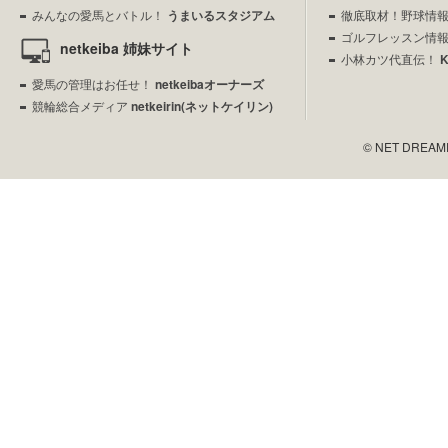
みんなの愛馬とバトル！
うまいるスタジアム
徹底取材！野球情
ゴルフレッスン情
netkeiba 姉妹サイト
小林カツ代直伝！
愛馬の管理はお任せ！
netkeibaオーナーズ
競輪総合メディア
netkeirin(ネットケイリン)
© NET DREAMERS