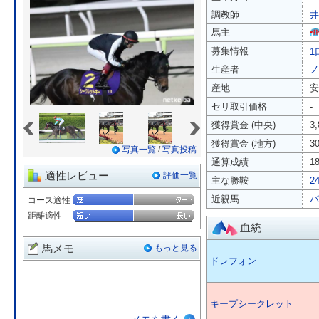
調教師
井
馬主
募集情報
1
生産者
ノ
産地
安
セリ取引価格
-
«
»
獲得賞金 (中央)
3
獲得賞金 (地方)
3
写真一覧
/
写真投稿
通算成績
1
適性レビュー
評価一覧
主な勝鞍
2
近親馬
パ
コース適性
距離適性
血統
馬メモ
もっと見る
ドレフォン
キープシークレット