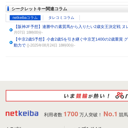
シークレットキー関連コラム
netkeibaコラム
タレコミコラム
【阪神JF予想】連勝中の素質馬から入りたい2歳女王決定戦 
月07日 18時00分-
【中京2歳S予想】小倉2歳Sを引き継ぐ中京芝1400の2歳重賞
動力で
()-2025年08月24日 18時00分-
1700
No.1
利用者数
万人突破！
競馬