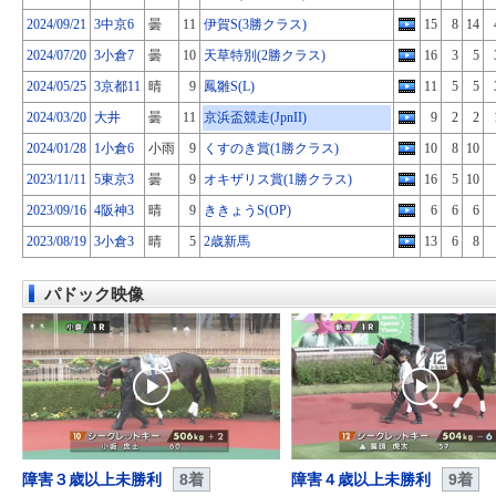
2024/09/21
3中京6
曇
11
伊賀S(3勝クラス)
15
8
14
2024/07/20
3小倉7
曇
10
天草特別(2勝クラス)
16
3
5
2024/05/25
3京都11
晴
9
鳳雛S(L)
11
5
5
2024/03/20
大井
曇
11
京浜盃競走(JpnII)
9
2
2
2024/01/28
1小倉6
小雨
9
くすのき賞(1勝クラス)
10
8
10
2023/11/11
5東京3
曇
9
オキザリス賞(1勝クラス)
16
5
10
2023/09/16
4阪神3
晴
9
ききょうS(OP)
6
6
6
2023/08/19
3小倉3
晴
5
2歳新馬
13
6
8
パドック映像
障害３歳以上未勝利
8着
障害４歳以上未勝利
9着