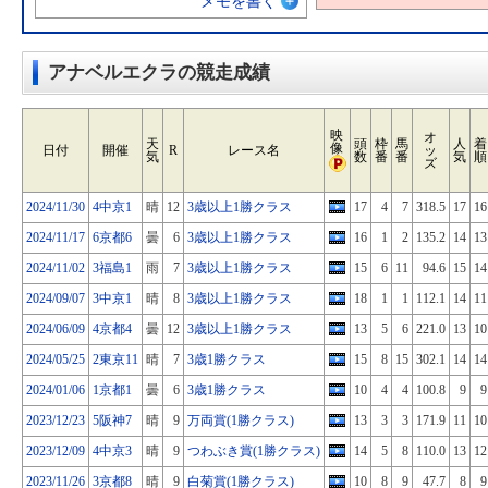
メモを書く
アナベルエクラの競走成績
映
オ
天
頭
枠
馬
人
着
像
日付
開催
R
レース名
ッ
気
数
番
番
気
順
ズ
2024/11/30
4中京1
晴
12
3歳以上1勝クラス
17
4
7
318.5
17
16
2024/11/17
6京都6
曇
6
3歳以上1勝クラス
16
1
2
135.2
14
13
2024/11/02
3福島1
雨
7
3歳以上1勝クラス
15
6
11
94.6
15
14
2024/09/07
3中京1
晴
8
3歳以上1勝クラス
18
1
1
112.1
14
11
2024/06/09
4京都4
曇
12
3歳以上1勝クラス
13
5
6
221.0
13
10
2024/05/25
2東京11
晴
7
3歳1勝クラス
15
8
15
302.1
14
14
2024/01/06
1京都1
曇
6
3歳1勝クラス
10
4
4
100.8
9
9
2023/12/23
5阪神7
晴
9
万両賞(1勝クラス)
13
3
3
171.9
11
10
2023/12/09
4中京3
晴
9
つわぶき賞(1勝クラス)
14
5
8
110.0
13
12
2023/11/26
3京都8
晴
9
白菊賞(1勝クラス)
10
8
9
47.7
8
9