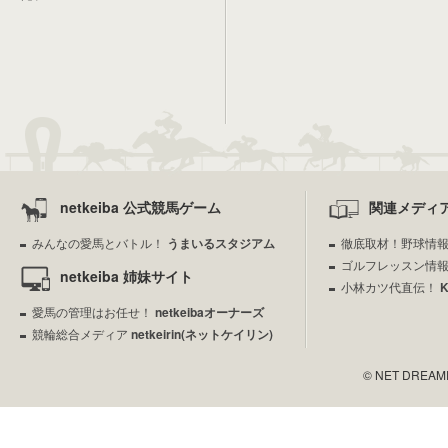
netkeiba 公式競馬ゲーム
関連メディ
みんなの愛馬とバトル！
うまいるスタジアム
徹底取材！野球情
ゴルフレッスン情
netkeiba 姉妹サイト
小林カツ代直伝！
愛馬の管理はお任せ！
netkeibaオーナーズ
競輪総合メディア
netkeirin(ネットケイリン)
© NET DREAMERS