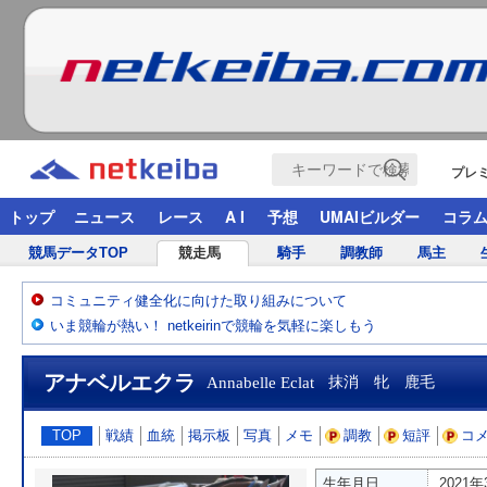
プレ
トップ
ニュース
レース
A I
予想
UMAIビルダー
コラ
競馬データTOP
競走馬
騎手
調教師
馬主
コミュニティ健全化に向けた取り組みについて
いま競輪が熱い！ netkeirinで競輪を気軽に楽しもう
アナベルエクラ
Annabelle Eclat
抹消 牝 鹿毛
TOP
戦績
血統
掲示板
写真
メモ
調教
短評
コ
生年月日
2021