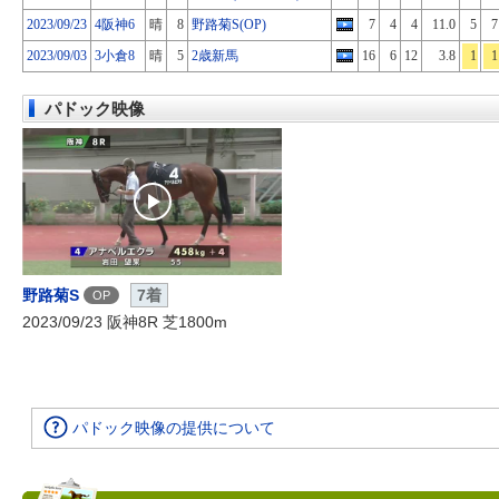
2023/09/23
4阪神6
晴
8
野路菊S(OP)
7
4
4
11.0
5
7
2023/09/03
3小倉8
晴
5
2歳新馬
16
6
12
3.8
1
1
パドック映像
野路菊S
7着
OP
2023/09/23 阪神8R 芝1800m
パドック映像の提供について