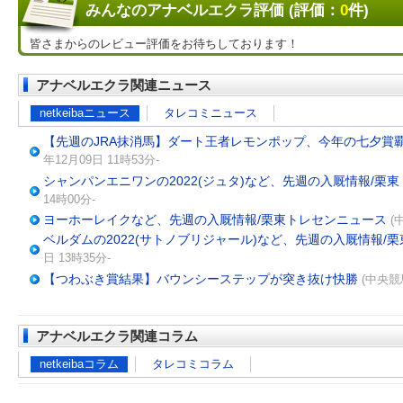
みんなのアナベルエクラ評価 (評価：
0
件)
皆さまからのレビュー評価をお待ちしております！
アナベルエクラ関連ニュース
netkeibaニュース
タレコミニュース
【先週のJRA抹消馬】ダート王者レモンポップ、今年の七夕賞
年12月09日 11時53分-
シャンパンエニワンの2022(ジュタ)など、先週の入厩情報/栗
14時00分-
ヨーホーレイクなど、先週の入厩情報/栗東トレセンニュース
(
ベルダムの2022(サトノブリジャール)など、先週の入厩情報/
日 13時35分-
【つわぶき賞結果】バウンシーステップが突き抜け快勝
(中央競馬
アナベルエクラ関連コラム
netkeibaコラム
タレコミコラム