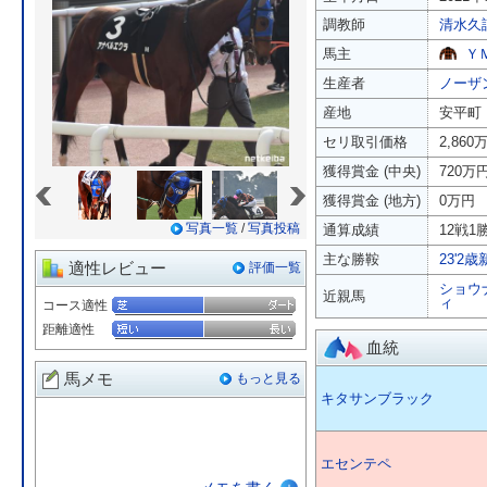
調教師
清水久
馬主
Ｙ
生産者
ノーザ
産地
安平町
セリ取引価格
2,860
獲得賞金 (中央)
720万
«
»
獲得賞金 (地方)
0万円
写真一覧
/
写真投稿
通算成績
12戦1勝
主な勝鞍
23'2
適性レビュー
評価一覧
ショウ
近親馬
ィ
コース適性
距離適性
血統
馬メモ
もっと見る
キタサンブラック
エセンテペ