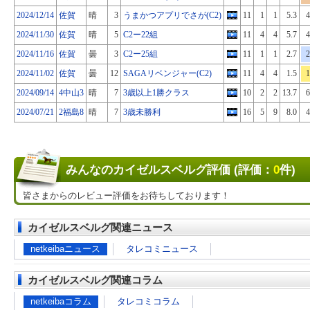
2024/12/14
佐賀
晴
3
うまかつアプリでさが(C2)
11
1
1
5.3
4
2024/11/30
佐賀
晴
5
C2ー22組
11
4
4
5.7
4
2024/11/16
佐賀
曇
3
C2ー25組
11
1
1
2.7
2
2024/11/02
佐賀
曇
12
SAGAリベンジャー(C2)
11
4
4
1.5
1
2024/09/14
4中山3
晴
7
3歳以上1勝クラス
10
2
2
13.7
6
2024/07/21
2福島8
晴
7
3歳未勝利
16
5
9
8.0
4
みんなのカイゼルスベルグ評価 (評価：
0
件)
皆さまからのレビュー評価をお待ちしております！
カイゼルスベルグ関連ニュース
netkeibaニュース
タレコミニュース
カイゼルスベルグ関連コラム
netkeibaコラム
タレコミコラム