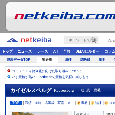
プレ
トップ
ニュース
レース
A I
予想
UMAIビルダー
コラ
競馬データTOP
競走馬
騎手
調教師
馬主
コミュニティ健全化に向けた取り組みについて
いま競輪が熱い！ netkeirinで競輪を気軽に楽しもう
カイゼルスベルグ
Kaysersberg
牡5歳 鹿毛
TOP
戦績
血統
掲示板
写真
メモ
調教
短評
コ
生年月日
202