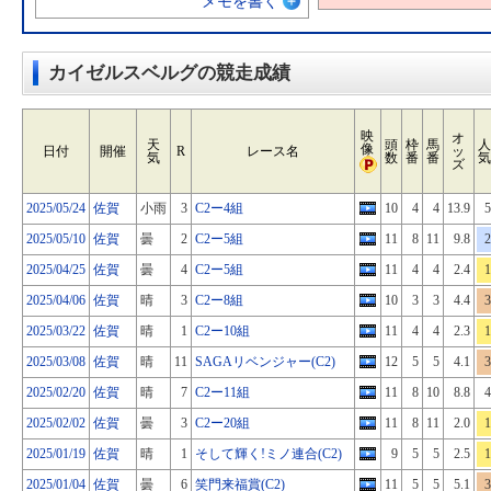
メモを書く
カイゼルスベルグの競走成績
映
オ
天
頭
枠
馬
人
像
日付
開催
R
レース名
ッ
気
数
番
番
気
ズ
2025/05/24
佐賀
小雨
3
C2ー4組
10
4
4
13.9
5
2025/05/10
佐賀
曇
2
C2ー5組
11
8
11
9.8
2
2025/04/25
佐賀
曇
4
C2ー5組
11
4
4
2.4
1
2025/04/06
佐賀
晴
3
C2ー8組
10
3
3
4.4
3
2025/03/22
佐賀
晴
1
C2ー10組
11
4
4
2.3
1
2025/03/08
佐賀
晴
11
SAGAリベンジャー(C2)
12
5
5
4.1
3
2025/02/20
佐賀
晴
7
C2ー11組
11
8
10
8.8
4
2025/02/02
佐賀
曇
3
C2ー20組
11
8
11
2.0
1
2025/01/19
佐賀
晴
1
そして輝く!ミノ連合(C2)
9
5
5
2.5
1
2025/01/04
佐賀
曇
6
笑門来福賞(C2)
11
5
5
5.1
3