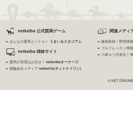
netkeiba 公式競馬ゲーム
関連メディ
みんなの愛馬とバトル！
うまいるスタジアム
徹底取材！野球情
ゴルフレッスン情
netkeiba 姉妹サイト
小林カツ代直伝！
愛馬の管理はお任せ！
netkeibaオーナーズ
競輪総合メディア
netkeirin(ネットケイリン)
© NET DREAMERS