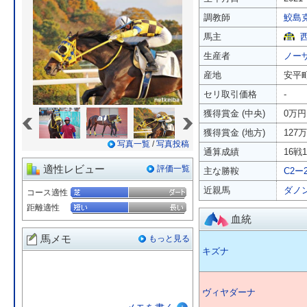
調教師
鮫島
馬主
生産者
ノー
産地
安平
セリ取引価格
-
«
»
獲得賞金 (中央)
0万円
獲得賞金 (地方)
127
写真一覧
/
写真投稿
通算成績
16戦1
適性レビュー
評価一覧
主な勝鞍
C2ー
近親馬
ダノ
コース適性
距離適性
血統
馬メモ
もっと見る
キズナ
ヴィヤダーナ