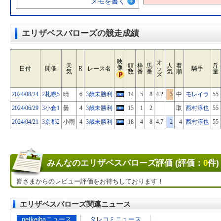
メモを書く
エリザベスバローズの競走成績
映
オ
天
頭
枠
馬
人
着
斤
像
日付
開催
R
レース名
ッ
騎手
気
数
番
番
気
順
量
ズ
2024/08/24
2札幌5
晴
6
3歳未勝利
14
5
8
4.2
3
中
モレイラ
55
2024/06/29
3小倉1
曇
4
3歳未勝利
15
1
2
取
西村淳也
55
2024/04/21
3京都2
小雨
4
3歳未勝利
18
4
8
4.7
2
4
西村淳也
55
みんなのエリザベスバローズ評価 (評価：
0
件)
皆さまからのレビュー評価をお待ちしております！
エリザベスバローズ関連ニュース
netkeibaニュース
タレコミニュース