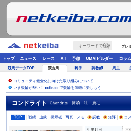
プレ
トップ
ニュース
レース
A I
予想
UMAIビルダー
コラ
競馬データTOP
競走馬
騎手
調教師
馬主
コミュニティ健全化に向けた取り組みについて
いま競輪が熱い！ netkeirinで競輪を気軽に楽しもう
コンドライト
Chondrite
抹消 牡 鹿毛
TOP
戦績
血統
掲示板
写真
メモ
調教
短評
コ
生年月日
20