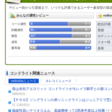
デビュー前から引退後まで、いつでも評価できるユーザー参加型の競
みんなの適性レビュー
net
コース適性
総合評価
距離適性
実績
脚質
ポテンシ
成長
スター性
重馬場
血統
コンドライト関連ニュース
netkeibaニュース
タレコミニュース
母は名牝アエロリット コンドライトがモレイラ騎手との新コン
08時00分-
【ＰＯＧ】ソングラインの弟ソニックラインはジュニアＣで芝
日 11時45分-
操縦性高いテリオスルル 直線脚使って2馬身半差以上快勝
(中