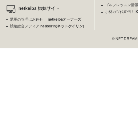
ゴルフレッスン情
netkeiba 姉妹サイト
小林カツ代直伝！
愛馬の管理はお任せ！
netkeibaオーナーズ
競輪総合メディア
netkeirin(ネットケイリン)
© NET DREAMERS