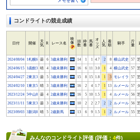
メモを書く
コンドライトの競走成績
映
オ
天
頭
枠
馬
人
着
斤
像
日付
開催
R
レース名
ッ
騎手
気
数
番
番
気
順
量
ズ
2024/08/04
1札幌6
曇
6
3歳未勝利
14
1
1
4.7
2
8
横山武史
57
芝
2024/06/15
1函館3
晴
4
3歳未勝利
16
6
11
3.0
1
4
横山武史
57
芝
2024/04/27
2東京3
曇
5
3歳未勝利
15
8
15
1.8
1
3
モレイラ
57
芝
2024/02/10
1東京5
晴
3
3歳未勝利
16
2
4
1.7
1
13
ルメール
57
ダ
2023/12/24
5中山8
曇
4
2歳未勝利
16
5
10
1.5
1
4
ルメール
56
芝
2023/11/11
5東京3
曇
3
2歳未勝利
10
2
2
2.7
2
2
ルメール
56
芝
2023/09/03
3新潟8
晴
5
2歳新馬
13
6
9
1.5
1
2
ルメール
55
芝
みんなのコンドライト評価 (評価：
4
件)