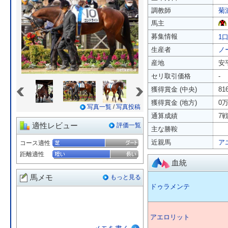
調教師
菊
馬主
募集情報
1口
生産者
ノ
産地
安
セリ取引価格
-
«
»
獲得賞金 (中央)
81
獲得賞金 (地方)
0
写真一覧
/
写真投稿
通算成績
7戦
適性レビュー
評価一覧
主な勝鞍
近親馬
ア
コース適性
距離適性
血統
馬メモ
もっと見る
ドゥラメンテ
アエロリット