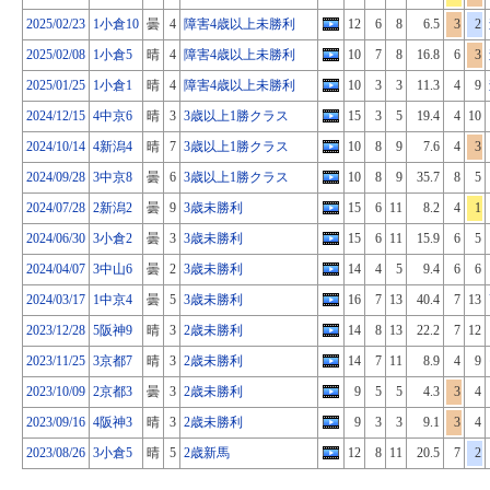
2025/02/23
1小倉10
曇
4
障害4歳以上未勝利
12
6
8
6.5
3
2
2025/02/08
1小倉5
晴
4
障害4歳以上未勝利
10
7
8
16.8
6
3
2025/01/25
1小倉1
晴
4
障害4歳以上未勝利
10
3
3
11.3
4
9
2024/12/15
4中京6
晴
3
3歳以上1勝クラス
15
3
5
19.4
4
10
2024/10/14
4新潟4
晴
7
3歳以上1勝クラス
10
8
9
7.6
4
3
2024/09/28
3中京8
曇
6
3歳以上1勝クラス
10
8
9
35.7
8
5
2024/07/28
2新潟2
曇
9
3歳未勝利
15
6
11
8.2
4
1
2024/06/30
3小倉2
曇
3
3歳未勝利
15
6
11
15.9
6
5
2024/04/07
3中山6
曇
2
3歳未勝利
14
4
5
9.4
6
6
2024/03/17
1中京4
曇
5
3歳未勝利
16
7
13
40.4
7
13
2023/12/28
5阪神9
晴
3
2歳未勝利
14
8
13
22.2
7
12
2023/11/25
3京都7
晴
3
2歳未勝利
14
7
11
8.9
4
9
2023/10/09
2京都3
曇
3
2歳未勝利
9
5
5
4.3
3
4
2023/09/16
4阪神3
晴
3
2歳未勝利
9
3
3
9.1
3
4
2023/08/26
3小倉5
晴
5
2歳新馬
12
8
11
20.5
7
2