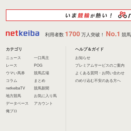
1700
No.1
利用者数
万人突破！
競馬
カテゴリ
ヘルプ＆ガイド
ニュース
一口馬主
お知らせ
レース
POG
プレミアムサービスのご案内
ウマい馬券
競馬広場
よくある質問・お問い合わせ
コラム
まとめ
のめり込む不安のある方へ
netkeibaTV
競馬新聞
地方競馬
お気に入り馬
データベース
アカウント
俺プロ