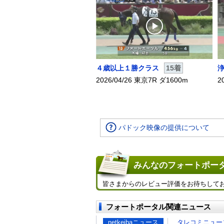
４歳以上１勝クラス
15着
2026/04/26 東京7R ダ1600m
2
パドック映像の提供について
みんなのフォートポータ
皆さまからのレビュー評価をお待ちして
フォートポータル関連ニュース
netkeibaニュース
タレコミニュー