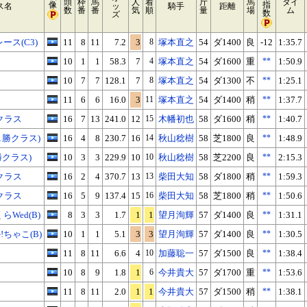
頭
枠
馬
人
着
斤
馬
タイ
像
指
ス名
ッ
騎手
距離
数
番
番
気
順
量
場
ム
数
ズ
ース(C3)
11
8
11
7.2
3
8
塚本直之
54
ダ1400
良
-12
1:35.7
10
1
1
58.3
7
4
塚本直之
54
ダ1600
重
**
1:50.9
10
7
7
128.1
7
8
塚本直之
54
ダ1300
不
**
1:25.1
11
6
6
16.0
3
11
塚本直之
54
ダ1400
稍
**
1:37.7
クラス
16
7
13
241.0
12
15
木幡初也
58
ダ1600
稍
**
1:40.7
1勝クラス)
16
4
8
230.7
16
14
秋山稔樹
58
芝1800
良
**
1:48.9
勝クラス)
10
3
3
229.9
10
10
秋山稔樹
58
芝2200
良
**
2:15.3
クラス
16
2
4
370.7
13
13
柴田大知
58
ダ1800
稍
**
1:59.3
クラス
16
5
9
137.4
15
16
柴田大知
58
芝1800
稍
**
1:50.6
Wed(B)
8
3
3
1.7
1
1
望月洵輝
57
ダ1400
良
**
1:31.1
ちゃこ(B)
10
1
1
5.1
3
3
望月洵輝
57
ダ1400
良
**
1:30.5
11
8
11
6.6
4
10
加藤聡一
57
ダ1500
良
**
1:38.4
10
8
9
1.8
1
6
今井貴大
57
ダ1700
重
**
1:53.6
11
8
11
2.0
1
1
今井貴大
57
ダ1500
稍
**
1:38.1