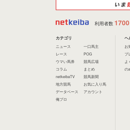
1700
利用者数
カテゴリ
ヘ
ニュース
一口馬主
お
レース
POG
プ
ウマい馬券
競馬広場
よ
コラム
まとめ
の
netkeibaTV
競馬新聞
地方競馬
お気に入り馬
データベース
アカウント
俺プロ