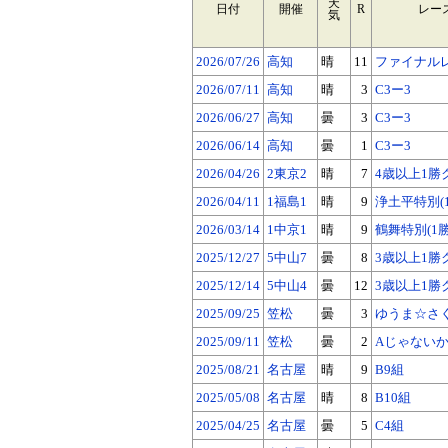
天
日付
開催
R
レー
気
2026/07/26
高知
晴
11
ファイナルレ
2026/07/11
高知
晴
3
C3ー3
2026/06/27
高知
曇
3
C3ー3
2026/06/14
高知
曇
1
C3ー3
2026/04/26
2東京2
晴
7
4歳以上1勝
2026/04/11
1福島1
晴
9
浄土平特別(
2026/03/14
1中京1
晴
9
鶴舞特別(1
2025/12/27
5中山7
曇
8
3歳以上1勝
2025/12/14
5中山4
曇
12
3歳以上1勝
2025/09/25
笠松
曇
3
ゆうま☆さくら
2025/09/11
笠松
曇
2
Aじゃないか!
2025/08/21
名古屋
晴
9
B9組
2025/05/08
名古屋
晴
8
B10組
2025/04/25
名古屋
曇
5
C4組