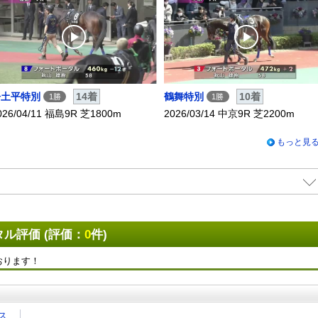
浄土平特別
14着
鶴舞特別
10着
1勝
1勝
026/04/11 福島9R 芝1800m
2026/03/14 中京9R 芝2200m
もっと見
ル評価 (評価：
0
件)
おります！
ス