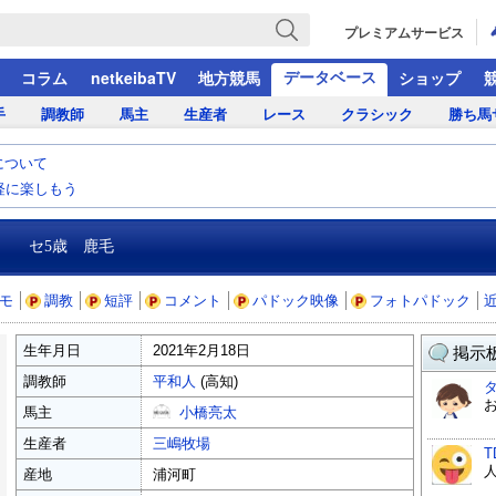
プレミアムサービス
データベース
コラム
netkeibaTV
地方競馬
ショップ
手
調教師
馬主
生産者
レース
クラシック
勝ち馬
について
気軽に楽しもう
セ5歳 鹿毛
モ
調教
短評
コメント
パドック映像
フォトパドック
生年月日
2021年2月18日
掲示板
調教師
平和人
(高知)
馬主
小橋亮太
生産者
三嶋牧場
産地
浦河町