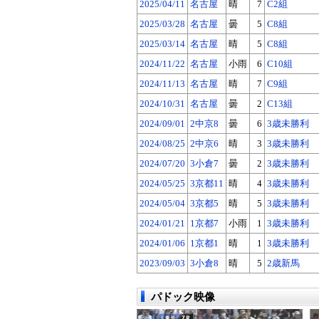
2025/04/11
名古屋
晴
7
C2組
2025/03/28
名古屋
曇
5
C8組
2025/03/14
名古屋
晴
5
C8組
2024/11/22
名古屋
小雨
6
C10組
2024/11/13
名古屋
晴
7
C9組
2024/10/31
名古屋
曇
2
C13組
2024/09/01
2中京8
曇
6
3歳未勝利
2024/08/25
2中京6
晴
3
3歳未勝利
2024/07/20
3小倉7
曇
2
3歳未勝利
2024/05/25
3京都11
晴
4
3歳未勝利
2024/05/04
3京都5
晴
5
3歳未勝利
2024/01/21
1京都7
小雨
1
3歳未勝利
2024/01/06
1京都1
晴
1
3歳未勝利
2023/09/03
3小倉8
晴
5
2歳新馬
パドック映像