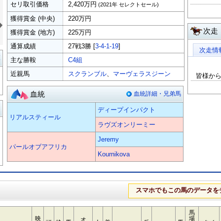
セリ取引価格
2,420万円
(2021年 セレクトセール)
»
獲得賞金 (中央)
220万円
次走
獲得賞金 (地方)
225万円
通算成績
27戦3勝 [
3-4-1-19
]
次走情
覧
主な勝鞍
C4組
近親馬
スクランブル
、
マーヴェラスジーン
皆様か
血統
血統詳細・兄弟馬
る
ディープインパクト
リアルスティール
ラヴズオンリーミー
Jeremy
パールオブアフリカ
Kournikova
スマホでもこの馬のデータを
馬
映
場
オ