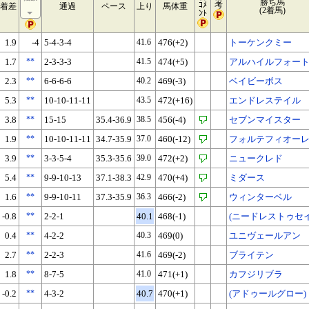
勝ち馬
ｺﾒ
考
着差
通過
ペース
上り
馬体重
(2着馬)
ﾝﾄ
1.9
-4
5-4-3-4
41.6
476(+2)
トーケンクミー
1.7
**
2-3-3-3
41.5
474(+5)
アルハイルフォー
2.3
**
6-6-6-6
40.2
469(-3)
ベイビーボス
5.3
**
10-10-11-11
43.5
472(+16)
エンドレステイル
3.8
**
15-15
35.4-36.9
38.5
456(-4)
セブンマイスター
1.9
**
10-10-11-11
34.7-35.9
37.0
460(-12)
フォルテフィオー
3.9
**
3-3-5-4
35.3-35.6
39.0
472(+2)
ニュークレド
5.4
**
9-9-10-13
37.1-38.3
42.9
470(+4)
ミダース
1.6
**
9-9-10-11
37.3-35.9
36.3
466(-2)
ウィンターベル
-0.8
**
2-2-1
40.1
468(-1)
(ニードレストゥセイ
0.4
**
4-2-2
40.3
469(0)
ユニヴェールアン
2.7
**
2-2-3
41.6
469(-2)
ブライテン
1.8
**
8-7-5
41.0
471(+1)
カフジリブラ
-0.2
**
4-3-2
40.7
470(+1)
(アドゥールグロー)