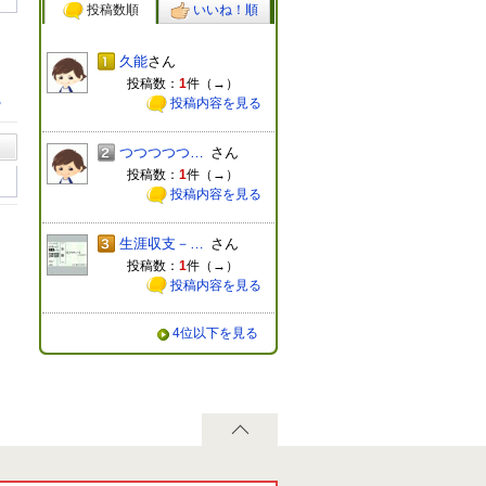
投稿数順
いいね！順
久能
さん
投稿数：
1
件（
→
）
る
投稿内容を見る
つつつつつつつ
さん
投稿数：
1
件（
→
）
投稿内容を見る
生涯収支－五百万円君
さん
投稿数：
1
件（
→
）
投稿内容を見る
4位以下を見る