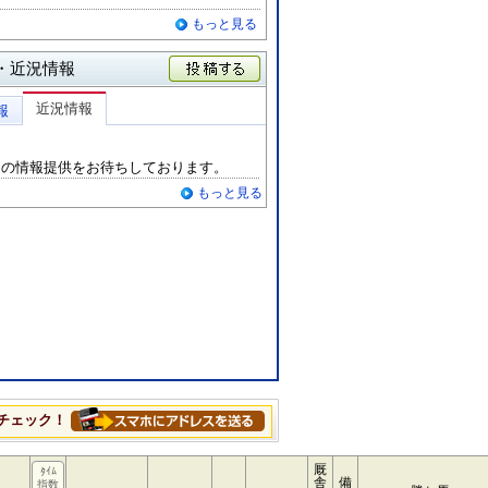
もっと見る
・近況情報
投稿する
近況情報
報
らの情報提供をお待ちしております。
もっと見る
チェック！
厩
ﾀｲﾑ
舎
備
指数