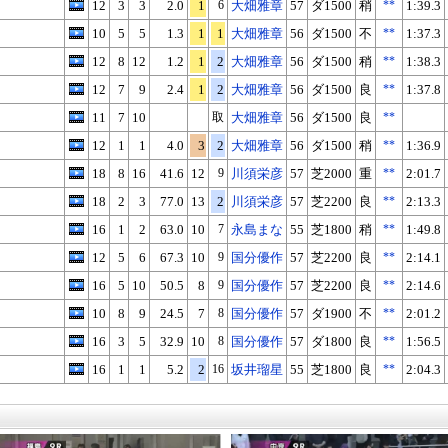
12
3
3
2.0
1
6
大畑雅章
57
ダ1500
稍
**
1:39.3
10
5
5
1.3
1
1
大畑雅章
56
ダ1500
不
**
1:37.3
12
8
12
1.2
1
2
大畑雅章
56
ダ1500
稍
**
1:38.3
12
7
9
2.4
1
2
大畑雅章
56
ダ1500
良
**
1:37.8
11
7
10
取
大畑雅章
56
ダ1500
良
**
12
1
1
4.0
3
2
大畑雅章
56
ダ1500
稍
**
1:36.9
18
8
16
41.6
12
9
川須栄彦
57
芝2000
重
**
2:01.7
18
2
3
77.0
13
2
川須栄彦
57
芝2200
良
**
2:13.3
16
1
2
63.0
10
7
永島まな
55
芝1800
稍
**
1:49.8
12
5
6
67.3
10
9
国分優作
57
芝2200
良
**
2:14.1
16
5
10
50.5
8
9
国分優作
57
芝2200
良
**
2:14.6
10
8
9
24.5
7
8
国分優作
57
ダ1900
不
**
2:01.2
16
3
5
32.9
10
8
国分優作
57
ダ1800
良
**
1:56.5
16
1
1
5.2
2
16
坂井瑠星
55
芝1800
良
**
2:04.3
X
Facebook
LINE
URLをコピー