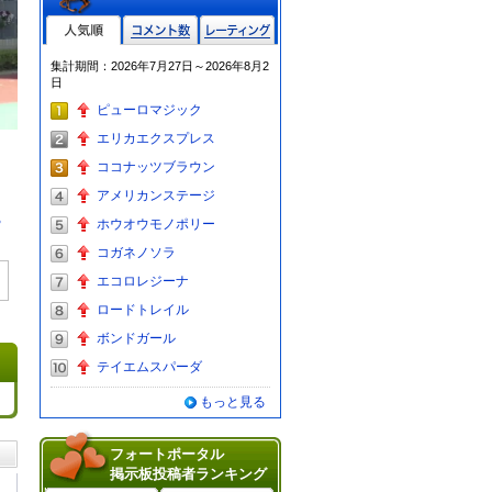
人気順
コメント数
レーティン
集計期間：2026年7月27日～2026年8月2
グ
日
ピューロマジック
エリカエクスプレス
ココナッツブラウン
アメリカンステージ
る
ホウオウモノポリー
コガネノソラ
エコロレジーナ
ロードトレイル
ボンドガール
テイエムスパーダ
もっと見る
フォートポータル
掲示板投稿者ランキング