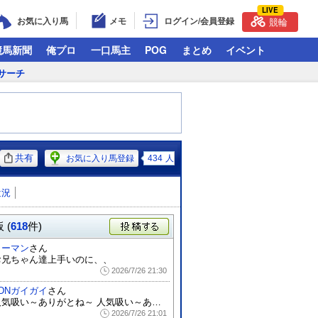
LIVE
お気に入り馬
メモ
ログイン/会員登録
競輪
競馬新聞
俺プロ
一口馬主
POG
まとめ
イベント
サーチ
共有
お気に入り馬登録
434
人
近況
 (
618
件)
投稿する
ターマン
さん
お兄ちゃん達上手いのに、、
2026/7/26 21:30
TDNガイガイ
さん
人気吸い～ありがとね～ 人気吸い～ありが...
2026/7/26 21:01