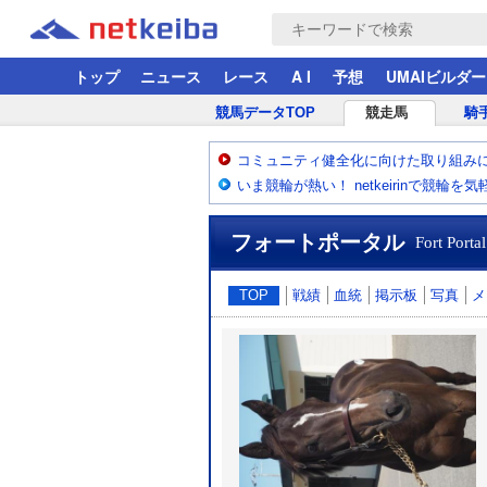
トップ
ニュース
レース
A I
予想
UMAIビルダー
競馬データTOP
競走馬
騎
コミュニティ健全化に向けた取り組み
いま競輪が熱い！ netkeirinで競輪を
フォートポータル
Fort Portal
TOP
戦績
血統
掲示板
写真
メ