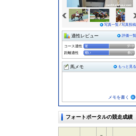
«
写真一覧
/
写真投稿
適性レビュー
評価一
コース適性
距離適性
馬メモ
もっと見
メモを書く
フォートポータルの競走成績