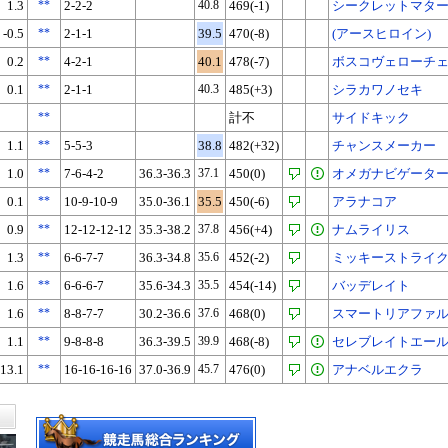
1.3
**
2-2-2
40.8
469(-1)
シークレットマタ
-0.5
**
2-1-1
39.5
470(-8)
(アースヒロイン)
0.2
**
4-2-1
40.1
478(-7)
ボスコヴェローチ
0.1
**
2-1-1
40.3
485(+3)
シラカワノセキ
**
計不
サイドキック
1.1
**
5-5-3
38.8
482(+32)
チャンスメーカー
1.0
**
7-6-4-2
36.3-36.3
37.1
450(0)
オメガナビゲータ
0.1
**
10-9-10-9
35.0-36.1
35.5
450(-6)
アラナコア
0.9
**
12-12-12-12
35.3-38.2
37.8
456(+4)
ナムライリス
1.3
**
6-6-7-7
36.3-34.8
35.6
452(-2)
ミッキーストライ
1.6
**
6-6-6-7
35.6-34.3
35.5
454(-14)
バッデレイト
1.6
**
8-8-7-7
30.2-36.6
37.6
468(0)
スマートリアファ
1.1
**
9-8-8-8
36.3-39.5
39.9
468(-8)
セレブレイトエー
13.1
**
16-16-16-16
37.0-36.9
45.7
476(0)
アナベルエクラ