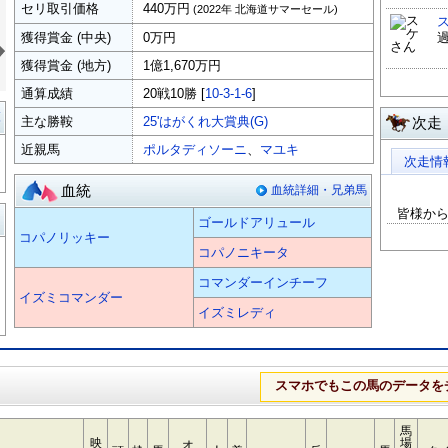
セリ取引価格
440万円
(2022年 北海道サマーセール)
»
獲得賞金 (中央)
0万円
獲得賞金 (地方)
1億1,670万円
通算成績
20戦10勝 [
10-3-1-6
]
覧
主な勝鞍
25'はがくれ大賞典(G)
次走
近親馬
ポルタディソーニ
、
マユキ
次走情
血統
血統詳細・兄弟馬
皆様か
る
ゴールドアリュール
コパノリッキー
コパノニキータ
コマンダーインチーフ
イズミコマンダー
イズミレディ
スマホでもこの馬のデータを
馬
映
場
オ