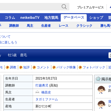
プレミアムサービス
データベース
コラム
netkeibaTV
地方競馬
ショップ
手
調教師
馬主
生産者
レース
クラシック
勝ち馬
について
気軽に楽しもう
y
牡5歳 鹿毛
モ
調教
短評
コメント
パドック映像
フォトパドック
生年月日
2021年3月27日
掲示板
調教師
打越勇児
(高知)
馬主
楠昌史
生産者
タガミファーム
産地
新ひだか町