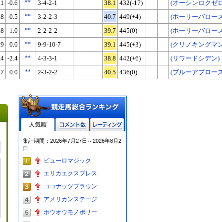
.1
-0.6
**
3-4-2-1
38.1
432(-17)
(オーシンロクゼロ
.8
-0.5
**
3-2-2-3
40.7
449(+4)
(ホーリーバローズ
.8
-1.0
**
2-2-2-2
39.7
445(0)
(ホーリーバローズ
.9
0.0
**
9-9-10-7
39.1
445(+3)
(クリノキングマン
.4
-2.4
**
4-3-3-1
38.8
442(+6)
(リワードシデン)
.7
0.0
**
2-3-2-2
40.5
436(0)
(ブルーアプローズ
人気順
コメント数
レーティン
集計期間：2026年7月27日～2026年8月2
グ
日
ピューロマジック
エリカエクスプレス
ココナッツブラウン
アメリカンステージ
ホウオウモノポリー