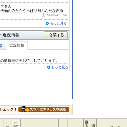
スケ
さん
過去傾向みたらやっぱり飛ぶんだな吉原
2026/6/4 18:54
もっと見る
・近況情報
投稿する
近況情報
報
らの情報提供をお待ちしております。
もっと見る
チェック！
厩
ﾀｲﾑ
舎
備
指数