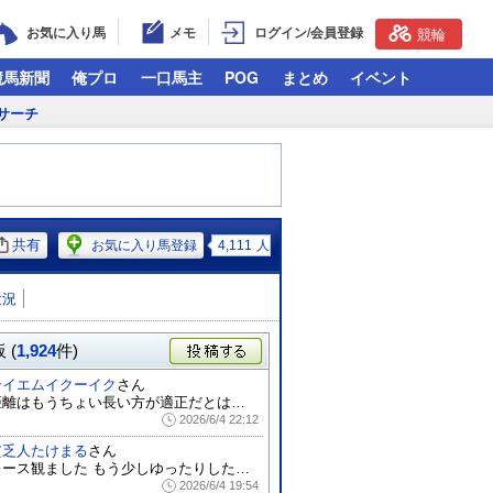
お気に入り馬
メモ
ログイン/会員登録
競輪
競馬新聞
俺プロ
一口馬主
POG
まとめ
イベント
サーチ
共有
お気に入り馬登録
4,111
人
近況
 (
1,924
件)
投稿する
テイエムイクーイク
さん
距離はもうちょい長い方が適正だとは思うん...
2026/6/4 22:12
貧乏人たけまる
さん
レース観ました もう少しゆったりした流れ...
2026/6/4 19:54