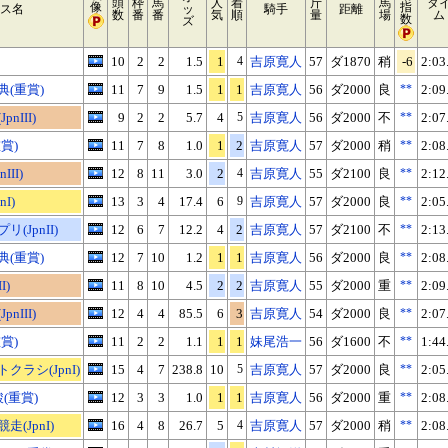
頭
枠
馬
人
着
斤
馬
タ
像
指
ス名
ッ
騎手
距離
数
番
番
気
順
量
場
ム
数
ズ
10
2
2
1.5
1
4
吉原寛人
57
ダ1870
稍
-6
2:03
(重賞)
11
7
9
1.5
1
1
吉原寛人
56
ダ2000
良
**
2:09
nIII)
9
2
2
5.7
4
5
吉原寛人
56
ダ2000
不
**
2:07
賞)
11
7
8
1.0
1
2
吉原寛人
57
ダ2000
稍
**
2:08
II)
12
8
11
3.0
2
4
吉原寛人
55
ダ2100
良
**
2:12
I)
13
3
4
17.4
6
9
吉原寛人
57
ダ2000
良
**
2:05
(JpnII)
12
6
7
12.2
4
2
吉原寛人
57
ダ2100
不
**
2:13
(重賞)
12
7
10
1.2
1
1
吉原寛人
56
ダ2000
良
**
2:08
I)
11
8
10
4.5
2
2
吉原寛人
55
ダ2000
重
**
2:09
nIII)
12
4
4
85.5
6
3
吉原寛人
54
ダ2000
良
**
2:07
賞)
11
2
2
1.1
1
1
妹尾浩一
56
ダ1600
不
**
1:44
ラシ(JpnI)
15
4
7
238.8
10
5
吉原寛人
57
ダ2000
良
**
2:05
(重賞)
12
3
3
1.0
1
1
吉原寛人
56
ダ2000
重
**
2:08
(JpnI)
16
4
8
26.7
5
4
吉原寛人
57
ダ2000
稍
**
2:08