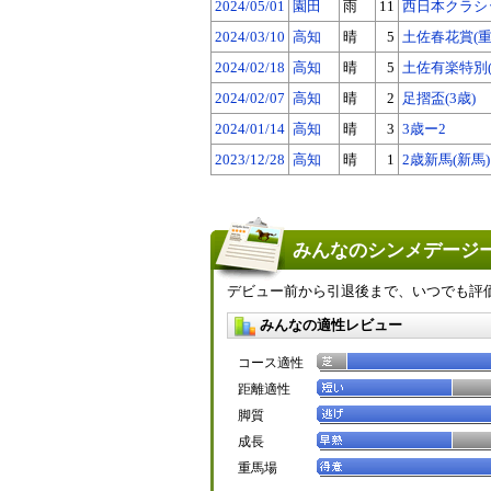
2024/05/01
園田
雨
11
西日本クラシッ
2024/03/10
高知
晴
5
土佐春花賞(重
2024/02/18
高知
晴
5
土佐有楽特別(
2024/02/07
高知
晴
2
足摺盃(3歳)
2024/01/14
高知
晴
3
3歳ー2
2023/12/28
高知
晴
1
2歳新馬(新馬)
みんなのシンメデージー
デビュー前から引退後まで、いつでも評
みんなの適性レビュー
コース適性
距離適性
脚質
成長
重馬場