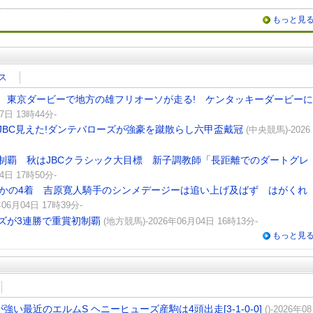
もっと見
ス
 東京ダービーで地方の雄フリオーソが走る! ケンタッキーダービーに
7日 13時44分-
BC見えた!ダンテバローズが強豪を蹴散らし六甲盃戴冠
(中央競馬)-2026
制覇 秋はJBCクラシック大目標 新子調教師「長距離でのダートグレ
4日 17時50分-
さかの4着 吉原寛人騎手のシンメデージーは追い上げ及ばず はがくれ
06月04日 17時39分-
ズが3連勝で重賞初制覇
(地方競馬)-2026年06月04日 16時13分-
もっと見
い最近のエルムS ヘニーヒューズ産駒は4頭出走[3-1-0-0]
()-2026年08