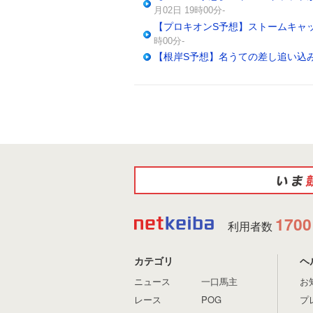
月02日 19時00分-
【プロキオンS予想】ストームキャ
時00分-
【根岸S予想】名うての差し追い込
1700
利用者数
カテゴリ
ヘ
ニュース
一口馬主
お
レース
POG
プ