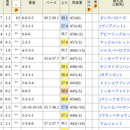
イ
着
勝ち馬
ｺﾒ
考
通過
ペース
上り
馬体重
差
(2着馬)
ﾝﾄ
.7
1.2
63
6-6-5-5
30.5-39.1
39.1
451(0)
ダンテバローズ
.1
-0.3
**
3-3-1-1
37.4
451(-8)
(ヴィアメント)
.4
1.2
**
6-6-6
38.7
459(+2)
アピーリングルッ
.9
0.3
**
2-2-2
37.6
457(-3)
マッドルーレット
.7
1.9
**
4-5-3-3
39.3
460(+13)
ジャスパーロブス
.5
2.4
**
7-7-4-6
35.4-37.7
39.7
447(-2)
ミッキーファイト
.6
0.4
**
4-3-3
39.1
449(+8)
サンライズジパン
.8
-0.5
**
3-3-1-1
36.4
441(-4)
(オディロン)
.1
0.4
**
5-6-5-4
37.8
445(0)
メイショウフンジ
.6
0.2
**
6-6-5
38.6
445(-5)
ミッキーファイト
.6
-0.6
**
3-3-3-3
38.8
450(0)
(マジックセブン)
.6
1.5
**
10-10-10-10
35.7-38.2
37.9
450(+10)
フォーエバーヤン
.3
-2.2
**
3-2-1-1
37.2
440(-2)
(ワラシベチョウジ
.2
2.1
**
5-5-6-6
37.5-37.7
39.2
442(+10)
ラムジェット