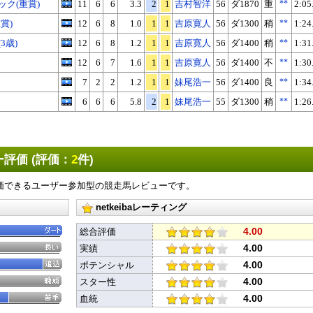
ク(重賞)
11
6
6
3.3
2
1
吉村智洋
56
ダ1870
重
**
2:05
賞)
12
6
8
1.0
1
1
吉原寛人
56
ダ1300
稍
**
1:24
3歳)
12
6
8
1.2
1
1
吉原寛人
56
ダ1400
稍
**
1:31
12
6
7
1.6
1
1
吉原寛人
56
ダ1400
不
**
1:30
7
2
2
1.2
1
1
妹尾浩一
56
ダ1400
良
**
1:34
6
6
6
5.8
2
1
妹尾浩一
55
ダ1300
稍
**
1:26
評価 (評価：
2
件)
価できるユーザー参加型の競走馬レビューです。
netkeibaレーティング
4.00
総合評価
X
Facebook
LINE
URLをコピー
4.00
実績
4.00
ポテンシャル
4.00
スター性
4.00
血統