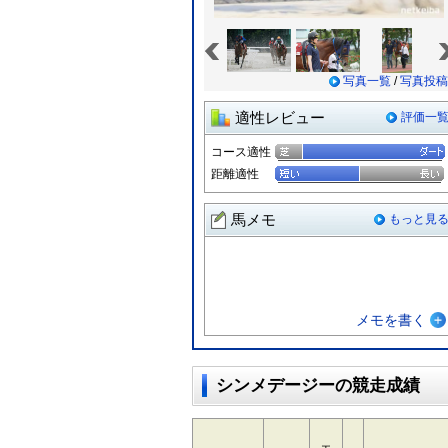
«
写真一覧
/
写真投稿
適性レビュー
評価一
コース適性
距離適性
馬メモ
もっと見
メモを書く
シンメデージーの競走成績