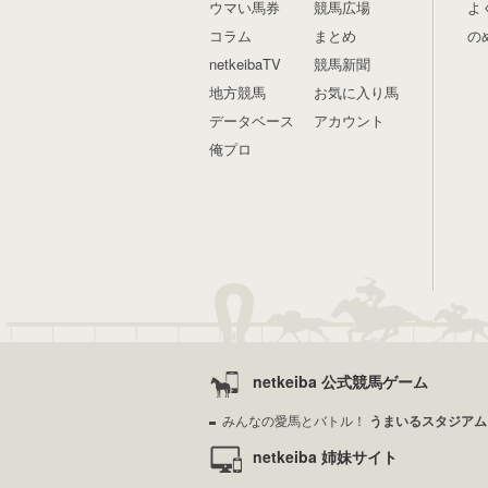
ウマい馬券
競馬広場
よ
コラム
まとめ
の
netkeibaTV
競馬新聞
地方競馬
お気に入り馬
データベース
アカウント
俺プロ
netkeiba 公式競馬ゲーム
みんなの愛馬とバトル！
うまいるスタジアム
netkeiba 姉妹サイト