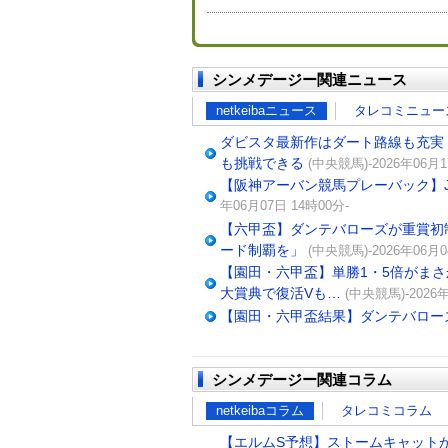
シンメデージー関連ニュース
netkeibaニュース
タレコミニュー
ダビスタ最新作はダート路線も充実
も挑戦できる
(中央競馬)-2026年06月1
【阪神アーバン競馬プレーバック】J
年06月07日 14時00分-
【六甲盃】ダンテバローズが重賞初
ード制覇を」
(中央競馬)-2026年06月0
【園田・六甲盃】単勝1・5倍がま
大賞典で復活Vも…
(中央競馬)-2026年
【園田・六甲盃結果】ダンテバロー
シンメデージー関連コラム
netkeibaコラム
タレコミコラム
【エルムS予想】ストームキャットが強