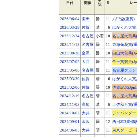
天
日付
開催
R
レー
気
2026/06/04
園田
曇
11
六甲盃(重賞)
2026/03/29
佐賀
晴
6
はがくれ大賞典
2025/12/24
名古屋
小雨
10
名古屋大賞典(Jp
2025/11/13
名古屋
曇
11
東海菊花賞(重
2025/09/30
金沢
曇
10
白山大賞典(JpnI
2025/07/02
大井
曇
11
帝王賞競走(Jpn
2025/05/06
名古屋
曇
11
名古屋グランプリ
2025/03/30
佐賀
晴
6
はがくれ大賞典
2025/02/06
佐賀
曇
10
佐賀記念(JpnII
2024/12/19
名古屋
晴
11
名古屋大賞典(Jp
2024/11/03
高知
晴
6
土佐秋月賞(重
2024/10/02
大井
晴
11
ジャパンダートク
2024/09/01
金沢
曇
12
西日本3歳優駿
2024/06/05
大井
晴
11
東京ダービー競走