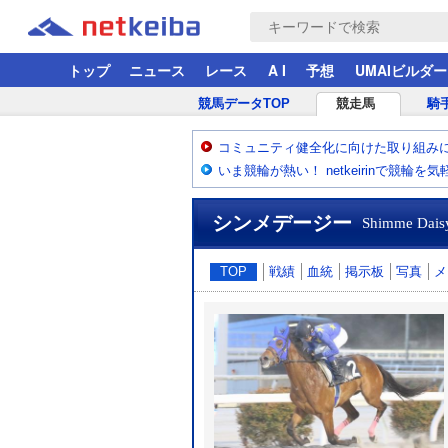
トップ
ニュース
レース
A I
予想
UMAIビルダー
競馬データTOP
競走馬
騎
コミュニティ健全化に向けた取り組み
いま競輪が熱い！ netkeirinで競輪を
シンメデージー
Shimme Dais
TOP
戦績
血統
掲示板
写真
メ