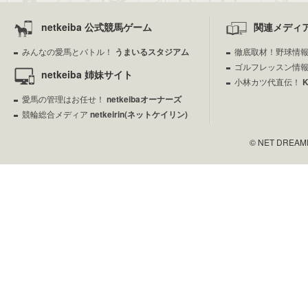
netkeiba 公式競馬ゲーム
関連メディ
みんなの愛馬とバトル！
うまいるスタジアム
徹底取材！野球情
ゴルフレッスン情
netkeiba 姉妹サイト
小林カツ代直伝！
愛馬の管理はお任せ！
netkeibaオーナーズ
競輪総合メディア
netkeirin(ネットケイリン)
© NET DREAMERS