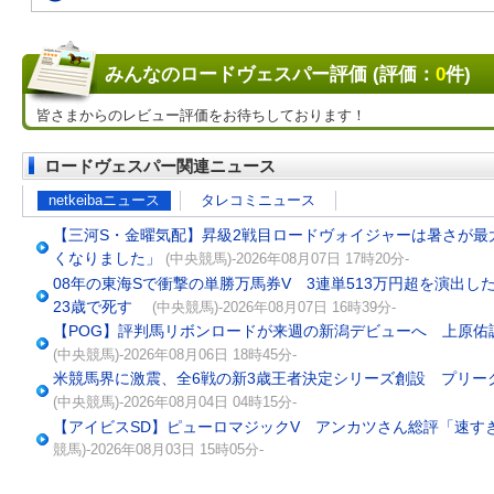
みんなのロードヴェスパー評価 (評価：
0
件)
皆さまからのレビュー評価をお待ちしております！
ロードヴェスパー関連ニュース
netkeibaニュース
タレコミニュース
【三河S・金曜気配】昇級2戦目ロードヴォイジャーは暑さが最
くなりました」
(中央競馬)-2026年08月07日 17時20分-
08年の東海Sで衝撃の単勝万馬券V 3連単513万円超を演出
23歳で死す
(中央競馬)-2026年08月07日 16時39分-
【POG】評判馬リボンロードが来週の新潟デビューへ 上原佑
(中央競馬)-2026年08月06日 18時45分-
米競馬界に激震、全6戦の新3歳王者決定シリーズ創設 プリー
(中央競馬)-2026年08月04日 04時15分-
【アイビスSD】ピューロマジックV アンカツさん総評「速す
競馬)-2026年08月03日 15時05分-