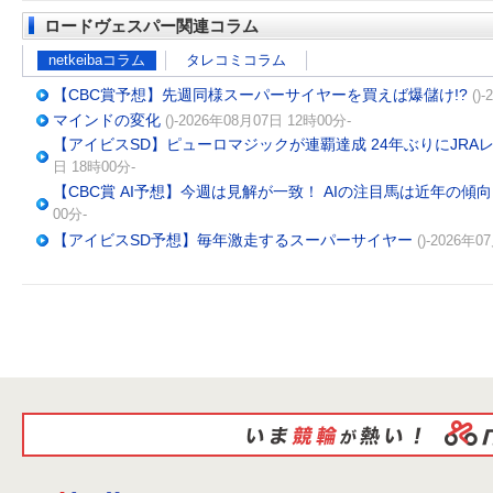
ロードヴェスパー関連コラム
netkeibaコラム
タレコミコラム
【CBC賞予想】先週同様スーパーサイヤーを買えば爆儲け!?
()
マインドの変化
()-2026年08月07日 12時00分-
【アイビスSD】ピューロマジックが連覇達成 24年ぶりにJR
日 18時00分-
【CBC賞 AI予想】今週は見解が一致！ AIの注目馬は近年の傾
00分-
【アイビスSD予想】毎年激走するスーパーサイヤー
()-2026年