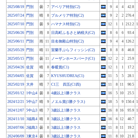
2025/08/19
門別
曇
7
アベリア特別(C2)
9
4
4
42.8
2025/07/24
門別
晴
8
プルメリア特別(C2)
9
2
2
276.4
2025/07/10
門別
曇
9
ハマナス特別(C2)
12
1
1
212.2
1
2025/06/26
門別
雨
8
日高町ふるさと納税大(C2)
8
6
6
93.4
2025/06/11
門別
雨
11
目名御殿山特別(C2)
9
4
4
126.2
2025/05/29
門別
晴
11
室蘭手ぶらフィッシン(C2)
8
8
8
46.8
2025/05/15
門別
曇
11
ノーザンホースパーク(C1)
12
2
2
25.9
2025/04/26
佐賀
晴
8
春暖賞(C1)
12
1
1
17.2
2025/04/05
佐賀
曇
7
KYUSHUDREA(C1)
11
5
5
28.1
2025/02/19
大井
晴
7
C1三 四五(C1四)
11
8
11
90.5
2025/01/12
1中山4
曇
8
4歳以上1勝クラス
16
5
10
25.5
2024/12/21
5中山7
晴
9
ノエル賞(1勝クラス)
18
5
9
150.4
1
2024/12/07
5中山3
晴
7
3歳以上1勝クラス
16
8
16
95.9
1
2024/11/10
3福島4
晴
8
3歳以上1勝クラス
16
6
12
40.7
2024/07/06
2福島3
曇
8
3歳以上1勝クラス
11
8
11
19.2
2024/06/09
3東京4
曇
8
3歳以上1勝クラス
11
8
10
21.8