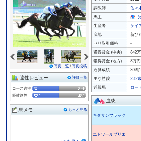
調教師
佐々
馬主
生産者
ケイ
産地
新ひ
セリ取引価格
-
«
»
獲得賞金 (中央)
842
獲得賞金 (地方)
8万円
写真一覧
/
写真投稿
通算成績
30戦1
適性レビュー
評価一覧
主な勝鞍
23'
近親馬
ロー
コース適性
距離適性
血統
馬メモ
もっと見る
キタサンブラック
エトワールブリエ