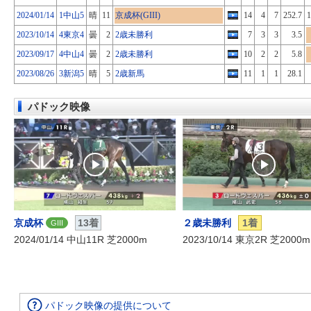
2024/01/14
1中山5
晴
11
京成杯(GIII)
14
4
7
252.7
1
2023/10/14
4東京4
曇
2
2歳未勝利
7
3
3
3.5
2023/09/17
4中山4
曇
2
2歳未勝利
10
2
2
5.8
2023/08/26
3新潟5
晴
5
2歳新馬
11
1
1
28.1
パドック映像
京成杯
13着
２歳未勝利
1着
GIII
2024/01/14 中山11R 芝2000m
2023/10/14 東京2R 芝2000m
パドック映像の提供について