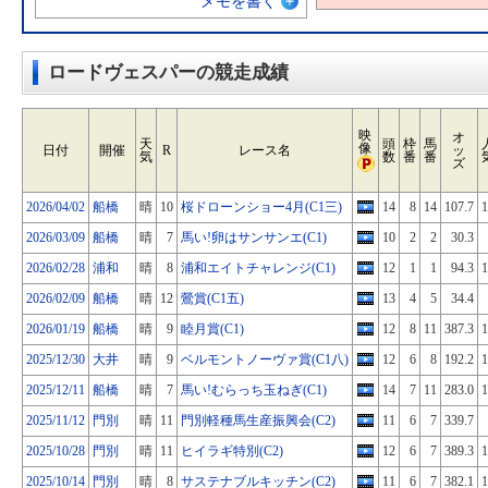
メモを書く
ロードヴェスパーの競走成績
映
オ
天
頭
枠
馬
像
日付
開催
R
レース名
ッ
気
数
番
番
ズ
2026/04/02
船橋
晴
10
桜ドローンショー4月(C1三)
14
8
14
107.7
1
2026/03/09
船橋
晴
7
馬い!卵はサンサンエ(C1)
10
2
2
30.3
2026/02/28
浦和
晴
8
浦和エイトチャレンジ(C1)
12
1
1
94.3
1
2026/02/09
船橋
晴
12
鶯賞(C1五)
13
4
5
34.4
2026/01/19
船橋
晴
9
睦月賞(C1)
12
8
11
387.3
1
2025/12/30
大井
晴
9
ベルモントノーヴァ賞(C1八)
12
6
8
192.2
1
2025/12/11
船橋
晴
7
馬い!むらっち玉ねぎ(C1)
14
7
11
283.0
1
2025/11/12
門別
晴
11
門別軽種馬生産振興会(C2)
11
6
7
339.7
2025/10/28
門別
晴
11
ヒイラギ特別(C2)
12
6
7
389.3
1
2025/10/14
門別
晴
8
サステナブルキッチン(C2)
11
6
7
382.1
1