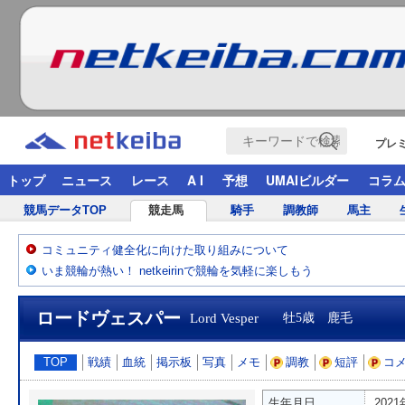
プレ
トップ
ニュース
レース
A I
予想
UMAIビルダー
コラ
競馬データTOP
競走馬
騎手
調教師
馬主
コミュニティ健全化に向けた取り組みについて
いま競輪が熱い！ netkeirinで競輪を気軽に楽しもう
ロードヴェスパー
Lord Vesper
牡5歳 鹿毛
TOP
戦績
血統
掲示板
写真
メモ
調教
短評
コ
生年月日
202