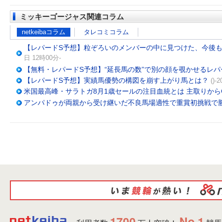
ミッキーゴージャス関連コラム
netkeibaコラム
タレコミコラム
【レパードS予想】粒ぞろいのメンバーの中に見つけた、今後も追
日 12時00分-
【無料・レパードS予想】“延長馬の数”で別の顔を覗かせるレパ
【レパードS予想】実績馬優勢の構図を崩す上がり馬とは？
()
米国最高峰・サラトガ8月1歳セールの注目血統とは 主取りから
アンパドゥが両親から受け継いだ不良馬場適性で重賞初挑戦で
1700
No.1