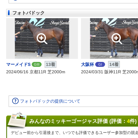
フォトパドック
マーメイドS
13着
大阪杯
14着
GIII
GI
2024/06/16 京都11R 芝2000m
2024/03/31 阪神11R 芝2000
フォトパドックの提供について
みんなのミッキーゴージャス評価 (評価：
4
件)
デビュー前から引退後まで、いつでも評価できるユーザー参加型の競