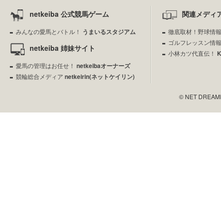
netkeiba 公式競馬ゲーム
関連メディ
みんなの愛馬とバトル！
うまいるスタジアム
徹底取材！野球情
ゴルフレッスン情
netkeiba 姉妹サイト
小林カツ代直伝！
愛馬の管理はお任せ！
netkeibaオーナーズ
競輪総合メディア
netkeirin(ネットケイリン)
© NET DREAMERS