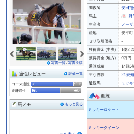
調教師
安田翔
馬主
野
生産者
ノーザ
産地
安平町
セリ取引価格
-
«
»
獲得賞金 (中央)
1億2,
獲得賞金 (地方)
0万円
写真一覧
/
写真投稿
通算成績
14戦6勝
適性レビュー
評価一覧
主な勝鞍
24'愛知
近親馬
ミッキ
コース適性
距離適性
血統
馬メモ
もっと見る
ミッキーロケット
ミッキークイーン