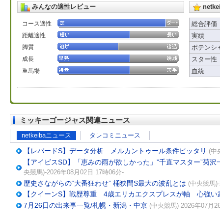
みんなの適性レビュー
net
コース適性
総合評価
距離適性
実績
脚質
ポテンシ
成長
スター性
重馬場
血統
ミッキーゴージャス関連ニュース
netkeibaニュース
タレコミニュース
【レパードS】データ分析 メルカントゥール条件ピッタリ
(中
【アイビスSD】「恵みの雨が欲しかった」”千直マスター”菊
央競馬)-2026年08月02日 17時06分-
歴史さながらの“大番狂わせ” 桶狭間S最大の波乱とは
(中央競馬)-
【クイーンS】戦歴尊重 4歳エリカエクスプレスが軸 心強い
7月26日の出来事一覧/札幌・新潟・中京
(中央競馬)-2026年07月2