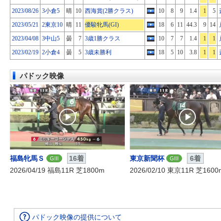
2023/08/26
3小倉5
晴
10
西海賞(2勝クラス)
10
8
9
1.4
1
5
2023/05/21
2東京10
晴
11
優駿牝馬(GI)
18
6
11
44.3
9
14
2023/04/08
3中山5
曇
7
3歳1勝クラス
10
7
7
1.4
1
1
2023/02/19
2小倉4
曇
5
3歳未勝利
18
5
10
3.8
1
1
パドック映像
福島牝馬Ｓ
16着
東京新聞杯
6着
GIII
GIII
2026/04/19 福島11R 芝1800m
2026/02/10 東京11R 芝1600
パドック映像の提供について