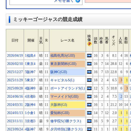
メモを書く
ミッキーゴージャスの競走成績
映
オ
天
頭
枠
馬
人
着
像
日付
開催
R
レース名
ッ
気
数
番
番
気
順
ズ
2026/04/19
1福島4
晴
11
福島牝馬S(GIII)
16
3
6
8.1
4
16
2026/02/10
1東京4
曇
11
東京新聞杯(GIII)
16
7
14
28.8
12
6
2025/12/27
5阪神7
晴
11
阪神C(GII)
16
7
13
22.8
6
9
2025/11/29
5東京7
晴
11
キャピタルS(L)
18
2
4
6.5
3
1
2025/09/28
4阪神9
曇
11
ポートアイランドS(L)
12
5
5
10.8
6
3
2024/06/16
4京都6
晴
11
マーメイドS(GIII)
16
2
4
7.5
2
13
2024/03/31
2阪神4
晴
11
大阪杯(GI)
16
1
1
21.2
10
14
2024/01/13
1小倉1
晴
11
愛知杯(GIII)
14
7
12
2.0
1
1
2023/11/11
3京都3
曇
9
修学院S(3勝クラス)
16
5
9
2.7
1
1
2023/09/24
4阪神7
晴
9
夕月特別(2勝クラス)
11
1
1
1.9
1
1