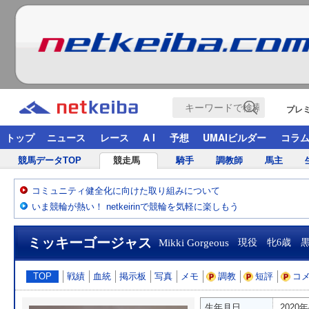
プレ
トップ
ニュース
レース
A I
予想
UMAIビルダー
コラ
競馬データTOP
競走馬
騎手
調教師
馬主
コミュニティ健全化に向けた取り組みについて
いま競輪が熱い！ netkeirinで競輪を気軽に楽しもう
ミッキーゴージャス
Mikki Gorgeous
現役 牝6歳 
TOP
戦績
血統
掲示板
写真
メモ
調教
短評
コ
生年月日
2020