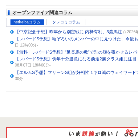
オープンファイア関連コラム
netkeibaコラム
タレコミコラム
【中京記念予想】昨年から別定戦に 内枠有利、3歳馬注
()-202
【レパードS予想】粒ぞろいのメンバーの中に見つけた、今後も追
日 12時00分-
【無料・レパードS予想】“延長馬の数”で別の顔を覗かせるレパ
【レパードS予想】例年十分勝負になる前走2勝クラス組に注目
08月07日 18時00分-
【エルムS予想】マリーンS組が好相性 1キロ減のウェイワード
00分-