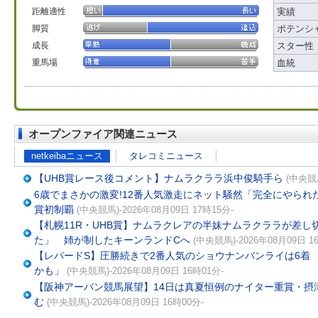
距離適性
実績
脚質
ポテンシ
成長
スター性
重馬場
血統
オープンファイア関連ニュース
netkeibaニュース
タレコミニュース
【UHB賞レース後コメント】ナムラクララ浜中俊騎手ら
(中央競馬
6歳でまさかの激変!12番人気激走にネット騒然「完全にやら
賞初制覇
(中央競馬)-2026年08月09日 17時15分-
【札幌11R・UHB賞】ナムラクレアの半妹ナムラクララが差し
た」 姉が制したキーンランドCへ
(中央競馬)-2026年08月09日 1
【レパードS】圧勝続きで2番人気のショウナンバンライは6着
かも」
(中央競馬)-2026年08月09日 16時01分-
【阪神アーバン競馬展望】14日は真夏恒例のナイター重賞・摂
む
(中央競馬)-2026年08月09日 16時00分-