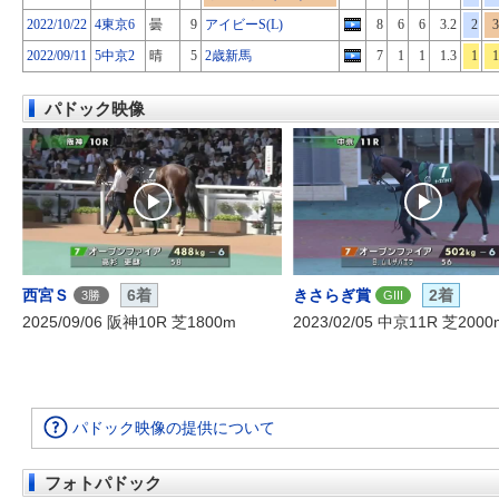
2022/10/22
4東京6
曇
9
アイビーS(L)
8
6
6
3.2
2
3
2022/09/11
5中京2
晴
5
2歳新馬
7
1
1
1.3
1
1
パドック映像
西宮Ｓ
6着
きさらぎ賞
2着
3勝
GIII
2025/09/06 阪神10R 芝1800m
2023/02/05 中京11R 芝2000
パドック映像の提供について
フォトパドック