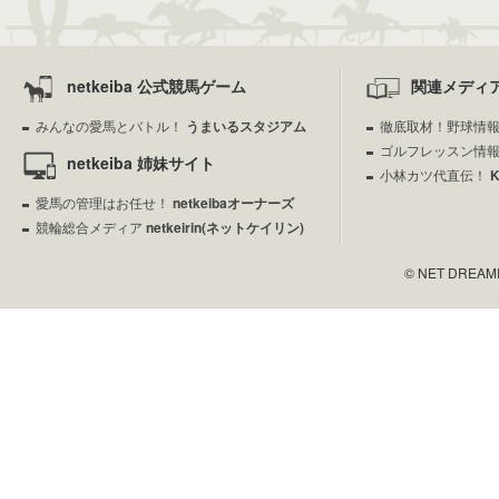
netkeiba 公式競馬ゲーム
関連メディ
みんなの愛馬とバトル！
うまいるスタジアム
徹底取材！野球情
ゴルフレッスン情
netkeiba 姉妹サイト
小林カツ代直伝！
愛馬の管理はお任せ！
netkeibaオーナーズ
競輪総合メディア
netkeirin(ネットケイリン)
© NET DREAMERS