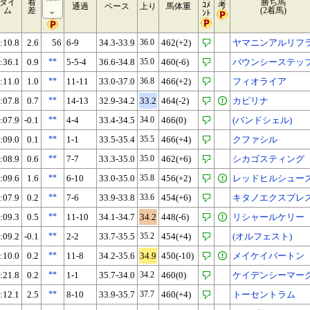
タイ
着
勝ち馬
ｺﾒ
考
通過
ペース
上り
馬体重
ム
差
(2着馬)
ﾝﾄ
:10.8
2.6
56
6-9
34.3-33.9
36.0
462(+2)
ヤマニンアルリフ
:36.1
0.9
**
5-5-4
36.6-34.8
35.0
460(-6)
バウンシーステッ
:11.0
1.0
**
11-11
33.0-37.0
36.8
466(+2)
フィオライア
:07.8
0.7
**
14-13
32.9-34.2
33.2
464(-2)
カピリナ
:07.9
-0.1
**
4-4
33.4-34.5
34.0
466(0)
(バンドシェル)
:09.0
0.1
**
1-1
33.5-35.4
35.5
466(+4)
クファシル
:08.9
0.6
**
7-7
33.3-35.0
35.0
462(+6)
シカゴスティング
:09.6
1.6
**
6-10
33.0-35.0
35.8
456(+2)
レッドヒルシュー
:07.9
0.2
**
7-6
33.9-33.8
33.6
454(+6)
キタノエクスプレ
:09.3
0.5
**
11-10
34.1-34.7
34.2
448(-6)
リシャールケリー
:09.2
-0.1
**
2-2
33.7-35.5
35.2
454(+4)
(オルフェスト)
:10.0
0.2
**
11-8
34.2-35.6
34.9
450(-10)
メイケイバートン
:21.8
0.2
**
1-1
35.7-34.0
34.2
460(0)
ケイデンシーマー
:12.1
2.5
**
8-10
33.9-35.7
37.7
460(+4)
トーセントラム