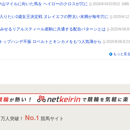
中山マイルに向いた馬を ヘイローのクロスが穴に
()-2026年04月05日 18時
入りたい2歳女王決定戦 ヌレイエフの野太い末脚が毎年穴に
()-2025年12
躍みせるリアルスティール産駒に共通する配合パターンとは
()-2025年06月
トップハンデ不振 ロベルトとキンカメをもつ人気薄から
()-2025年06月22
もっと見
No.1
万人突破！
競馬サイト