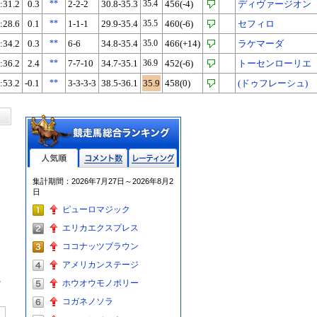
:31.2
0.3
**
2-2-2
30.8-35.3
35.4
456(-4)
ディヴァージオン
:28.6
0.1
**
1-1-1
29.9-35.4
35.5
460(-6)
セフィロ
:34.2
0.3
**
6-6
34.8-35.4
35.0
466(+14)
ラケマーダ
:36.2
2.4
**
7-7-10
34.7-35.1
36.9
452(-6)
トーセンローリエ
:53.2
-0.1
**
3-3-3-3
38.5-36.1
35.9
458(0)
(ドゥフレーシュ)
人気順
コメント数
レーティン
集計期間：2026年7月27日～2026年8月2
グ
日
ピューロマジック
エリカエクスプレス
ココナッツブラウン
アメリカンステージ
る
ホウオウモノポリー
コガネノソラ