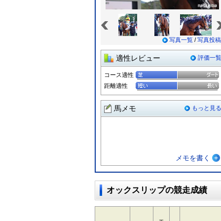
«
写真一覧
/
写真投稿
適性レビュー
評価一
コース適性
距離適性
馬メモ
もっと見
メモを書く
オックスリップの競走成績