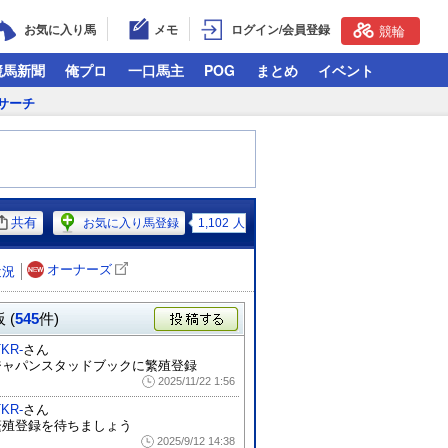
お気に入り馬
メモ
ログイン/会員登録
競輪
競馬新聞
俺プロ
一口馬主
POG
まとめ
イベント
サーチ
共有
お気に入り馬登録
1,102
人
オーナーズ
近況
 (
545
件)
投稿する
TKR-
さん
ジャパンスタッドブックに繁殖登録
2025/11/22 1:56
TKR-
さん
繁殖登録を待ちましょう
2025/9/12 14:38