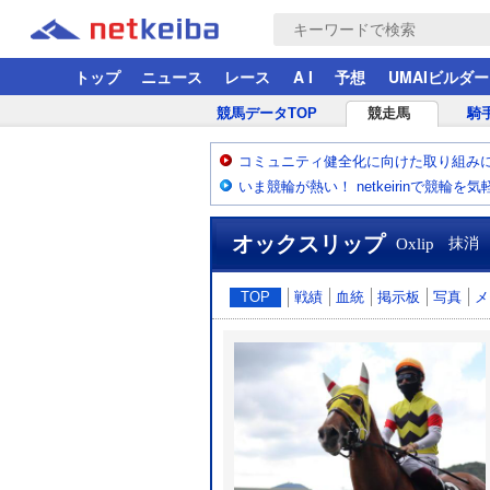
トップ
ニュース
レース
A I
予想
UMAIビルダー
競馬データTOP
競走馬
騎
コミュニティ健全化に向けた取り組み
いま競輪が熱い！ netkeirinで競輪を
オックスリップ
Oxlip
抹消
TOP
戦績
血統
掲示板
写真
メ