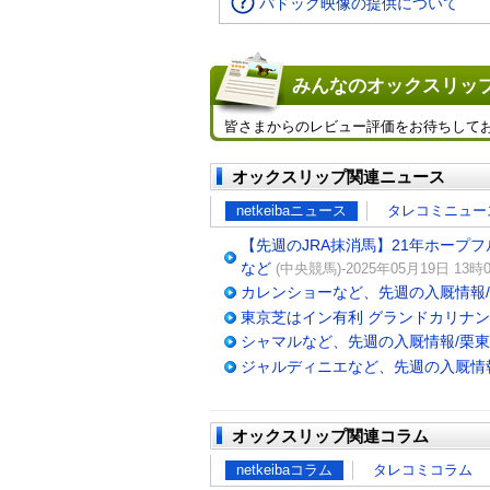
パドック映像の提供について
みんなのオックスリップ
皆さまからのレビュー評価をお待ちして
オックスリップ関連ニュース
netkeibaニュース
タレコミニュー
【先週のJRA抹消馬】21年ホープ
など
(中央競馬)-2025年05月19日 13時0
カレンショーなど、先週の入厩情報
東京芝はイン有利 グランドカリナ
シャマルなど、先週の入厩情報/栗
ジャルディニエなど、先週の入厩情
オックスリップ関連コラム
netkeibaコラム
タレコミコラム