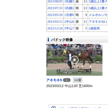
2023/08/05
1札幌5
曇
12
3歳以上1勝
2023/07/23
1札幌2
晴
12
3歳以上1勝
2023/05/20
1京都9
晴
9
メルボルンT(
2023/03/12
2中山6
曇
11
アネモネS(L)
2022/12/24
5中山7
晴
5
2歳新馬
パドック映像
アネモネS
16着
L
2023/03/12 中山11R 芝1600m