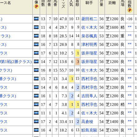
頭
枠
馬
人
着
斤
馬
像
指
ース名
ッ
騎手
距離
数
番
番
気
順
量
場
数
ズ
)
13
7
10
47.0
10
13
菱田裕二
56
芝1200
良
-16
1
ス)
11
4
4
29.7
9
9
佐々木大
56
芝1600
稍
**
1
クラス)
18
8
18
28.5
14
14
泉谷楓真
53
芝1200
重
**
1
ス)
16
7
13
28.9
8
8
津村明秀
56
芝1200
良
**
1
クラス
17
6
12
10.2
5
1
坂井瑠星
56
芝1200
良
**
1
第1戦(2勝クラス)
14
7
12
13.6
6
3
坂井瑠星
56
芝1200
良
**
1
クラス)
16
8
15
55.7
10
10
佐々木大
56
芝1200
良
**
1
勝クラス)
15
7
13
3.4
1
15
西村淳也
56
芝1200
良
**
1
クラス
14
4
6
8.4
4
2
西村淳也
56
芝1200
良
**
1
勝クラス)
16
1
1
7.3
2
4
吉田隼人
56
芝1200
良
**
1
クラス
17
4
7
3.8
1
1
西村淳也
56
芝1200
稍
**
1
クラス
11
1
1
4.1
2
4
佐々木大
54
芝1200
良
**
1
クラス
17
2
4
33.4
11
2
高倉稜
54
芝1400
良
**
1
クラス
16
4
7
18.2
6
13
鮫島克駿
54
芝1200
良
**
1