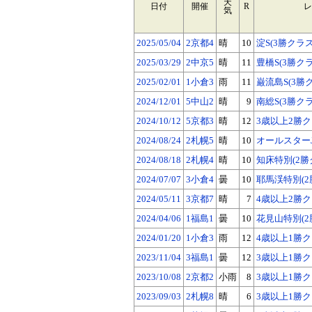
天
日付
開催
R
レ
気
2025/05/04
2京都4
晴
10
淀S(3勝クラス
2025/03/29
2中京5
晴
11
豊橋S(3勝クラ
2025/02/01
1小倉3
雨
11
巌流島S(3勝
2024/12/01
5中山2
晴
9
南総S(3勝クラ
2024/10/12
5京都3
晴
12
3歳以上2勝
2024/08/24
2札幌5
晴
10
オールスターJ
2024/08/18
2札幌4
晴
10
知床特別(2勝
2024/07/07
3小倉4
曇
10
耶馬渓特別(2
2024/05/11
3京都7
晴
7
4歳以上2勝
2024/04/06
1福島1
曇
10
花見山特別(2
2024/01/20
1小倉3
雨
12
4歳以上1勝
2023/11/04
3福島1
曇
12
3歳以上1勝
2023/10/08
2京都2
小雨
8
3歳以上1勝
2023/09/03
2札幌8
晴
6
3歳以上1勝