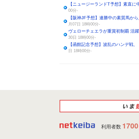
【ニュージーランドT予想】素直に
00分-
【阪神JF予想】連勝中の素質馬から
月07日 18時00分-
ヴェローチェエラが重賞初制覇 活
30日 18時00分-
【函館記念予想】波乱のハンデ戦、
日 18時00分-
1700
利用者数