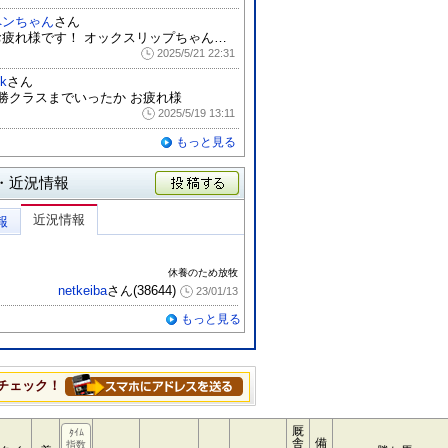
ペンちゃん
さん
お疲れ様です！ オックスリップちゃん☆返...
2025/5/21 22:31
.k
さん
3勝クラスまでいったか お疲れ様
2025/5/19 13:11
もっと見る
・近況情報
投稿する
近況情報
報
休養のため放牧
netkeiba
さん(38644)
23/01/13
もっと見る
チェック！
厩
ﾀｲﾑ
舎
備
指数