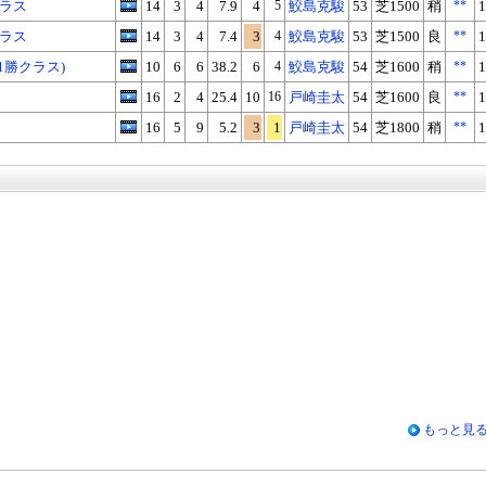
クラス
14
3
4
7.9
4
5
鮫島克駿
53
芝1500
稍
**
1
クラス
14
3
4
7.4
3
4
鮫島克駿
53
芝1500
良
**
1
1勝クラス)
10
6
6
38.2
6
4
鮫島克駿
54
芝1600
稍
**
1
16
2
4
25.4
10
16
戸崎圭太
54
芝1600
良
**
1
16
5
9
5.2
3
1
戸崎圭太
54
芝1800
稍
**
1
X
Facebook
LINE
URLをコピー
もっと見