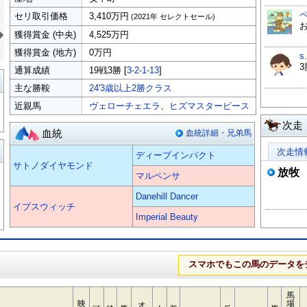
セリ取引価格
3,410万円
(2021年 セレクトセール)
»
獲得賞金 (中央)
4,525万円
獲得賞金 (地方)
0万円
s
通算成績
19戦3勝 [
3-2-1-13
]
覧
主な勝鞍
24'3歳以上2勝クラス
近親馬
ヴェローチェエラ
、
ヒズマスターピース
次走
血統
血統詳細・兄弟馬
る
次走情
ディープインパクト
サトノダイヤモンド
放牧
マルペンサ
Danehill Dancer
イプスウィッチ
Imperial Beauty
スマホでもこの馬のデータを
馬
映
場
オ