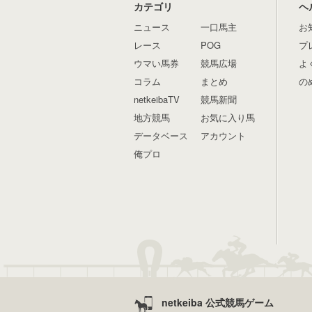
カテゴリ
ヘ
ニュース
一口馬主
お
レース
POG
プ
ウマい馬券
競馬広場
よ
コラム
まとめ
の
netkeibaTV
競馬新聞
地方競馬
お気に入り馬
データベース
アカウント
俺プロ
netkeiba 公式競馬ゲーム