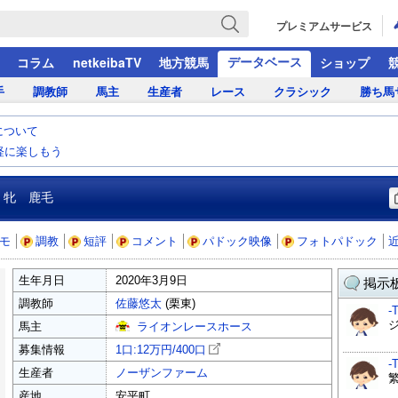
プレミアムサービス
データベース
コラム
netkeibaTV
地方競馬
ショップ
手
調教師
馬主
生産者
レース
クラシック
勝ち馬
について
気軽に楽しもう
 牝 鹿毛
モ
調教
短評
コメント
パドック映像
フォトパドック
生年月日
2020年3月9日
掲示板
調教師
佐藤悠太
(栗東)
-
馬主
ライオンレースホース
募集情報
1口:12万円/
400口
-
生産者
ノーザンファーム
産地
安平町