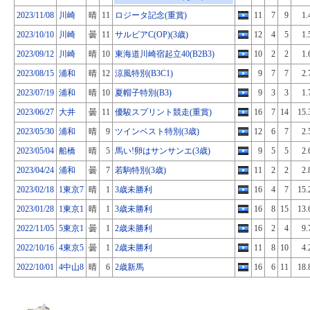
2023/11/08
川崎
晴
11
ロジータ記念(重賞)
11
7
9
1.
2023/10/10
川崎
曇
11
サルビアC(OP)(3歳)
12
4
5
1.
2023/09/12
川崎
晴
10
東海道川崎宿起立40(B2B3)
10
2
2
1.
2023/08/15
浦和
晴
12
涼風特別(B3C1)
9
7
7
2.
2023/07/19
浦和
晴
10
夏帽子特別(B3)
9
3
3
1.
2023/06/27
大井
曇
11
優駿スプリント競走(重賞)
16
7
14
15.
2023/05/30
浦和
晴
9
ツインベスト特別(3歳)
12
6
7
2.
2023/05/04
船橋
晴
5
馬い!卵はサンサンエ(3歳)
9
5
5
2.
2023/04/24
浦和
曇
7
若駒特別(3歳)
11
2
2
2.
2023/02/18
1東京7
晴
1
3歳未勝利
16
4
7
15.
2023/01/28
1東京1
晴
1
3歳未勝利
16
8
15
13.
2022/11/05
5東京1
曇
1
2歳未勝利
16
2
4
9.
2022/10/16
4東京5
曇
1
2歳未勝利
11
8
10
4.
2022/10/01
4中山8
晴
6
2歳新馬
16
6
11
18.