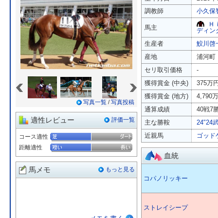
調教師
小久保
Ｈ
馬主
ディン
生産者
鮫川啓
産地
浦河町
セリ取引価格
-
«
»
獲得賞金 (中央)
375万
獲得賞金 (地方)
4,790
写真一覧
/
写真投稿
通算成績
40戦7勝
適性レビュー
評価一覧
主な勝鞍
24'’
近親馬
ゴッド
コース適性
距離適性
血統
馬メモ
もっと見る
コパノリッキー
ストレイシープ