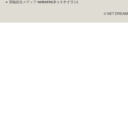
競輪総合メディア
netkeirin(ネットケイリン)
© NET DREAMERS