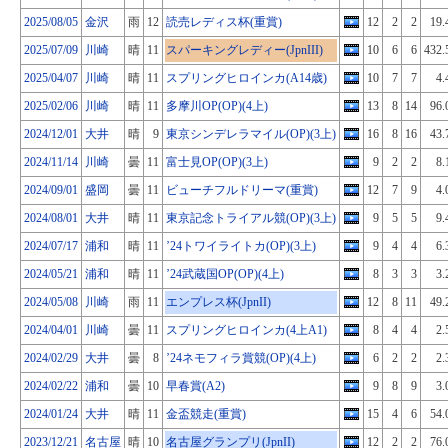
2025/08/05
金沢
雨
12
読売レディス杯(重賞)
12
2
2
19.
2025/07/09
川崎
晴
11
スパーキングレディー(JpnIII)
10
6
6
432.
2025/04/07
川崎
晴
11
スプリングヒロインカ(A14歳)
10
7
7
4.
2025/02/06
川崎
晴
11
多摩川OP(OP)(4上)
13
8
14
96.
2024/12/01
大井
晴
9
東京シンデレラマイル(OP)(3上)
16
8
16
43.
2024/11/14
川崎
曇
11
富士見OP(OP)(3上)
9
2
2
8.
2024/09/01
盛岡
曇
11
ビューチフルドリーマ(重賞)
12
7
9
4.
2024/08/01
大井
晴
11
東京記念トライアル競(OP)(3上)
9
5
5
9.
2024/07/17
浦和
晴
11
’24トワイライトカ(OP)(3上)
9
4
4
6.
2024/05/21
浦和
晴
11
’24武蔵国OP(OP)(4上)
8
3
3
3.
2024/05/08
川崎
雨
11
エンプレス杯(JpnII)
12
8
11
49.
2024/04/01
川崎
曇
11
スプリングヒロインカ(4上A1)
8
4
4
2.
2024/02/29
大井
曇
8
’24ネモフィラ賞競(OP)(4上)
6
2
2
2.
2024/02/22
浦和
曇
10
早春賞(A2)
9
8
9
3.
2024/01/24
大井
晴
11
金盃競走(重賞)
15
4
6
54.
2023/12/21
名古屋
晴
10
名古屋グランプリ(JpnII)
12
2
2
76.