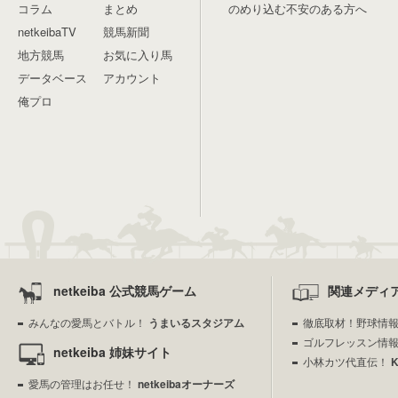
コラム
まとめ
のめり込む不安のある方へ
netkeibaTV
競馬新聞
地方競馬
お気に入り馬
データベース
アカウント
俺プロ
netkeiba 公式競馬ゲーム
関連メディ
みんなの愛馬とバトル！
うまいるスタジアム
徹底取材！野球情
ゴルフレッスン情
netkeiba 姉妹サイト
小林カツ代直伝！
愛馬の管理はお任せ！
netkeibaオーナーズ