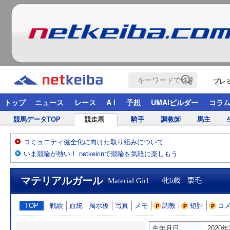
プレ
トップ
ニュース
レース
A I
予想
UMAIビルダー
コラ
競馬データTOP
競走馬
騎手
調教師
馬主
コミュニティ健全化に向けた取り組みについて
いま競輪が熱い！ netkeirinで競輪を気軽に楽しもう
マテリアルガール
Material Girl
牝6歳 栗毛
TOP
戦績
血統
掲示板
写真
メモ
調教
短評
コ
生年月日
2020年