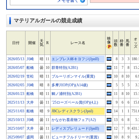
メモを書く
マテリアルガールの競走成績
映
オ
天
頭
枠
馬
像
日付
開催
R
レース名
ッ
気
数
番
番
ズ
2026/05/13
川崎
晴
11
エンプレス杯キヨフジ(JpnII)
8
3
3
180.
2026/05/07
船橋
曇
10
群青特別(A2B1)
11
7
8
15.
2026/02/19
笠松
晴
11
ブルーリボンマイル(重賞)
10
8
10
6.
2026/02/05
川崎
晴
8
多摩川OP(OP)(A14歳)
5
5
5
3.
2026/01/23
船橋
晴
11
鯛ノ浦特別(A2B1)
11
8
10
15.
2025/11/13
大井
曇
11
’25ローズベール賞(OP)(4上)
9
6
6
15.
2025/11/03
船橋
晴
9
JBCレディスクラシ(JpnI)
14
1
1
751.
2025/10/13
川崎
曇
11
かながわ畜産物フェア(A2)
13
6
8
5.
2025/10/07
大井
曇
11
レディスプレリュード(JpnII)
12
7
9
431.
2025/09/07
盛岡
曇
11
ビューチフルドリーマ(重賞)
10
8
9
9.