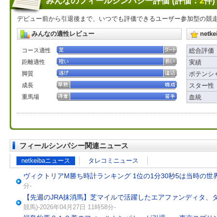
みんなのフィールシンパシー評価 (評価：
2
件)
デビュー前から引退後まで、いつでも評価できるユーザー参加型の競
みんなの適性レビュー
net
コース適性
総合評価
距離適性
実績
脚質
ポテンシ
成長
スター性
重馬場
血統
フィールシンパシー関連ニュース
netkeibaニュース
タレコミニュース
ヴィクトリアM勝ち時計ランキング 1位の1分30秒5は当時の世
分-
【先週のJRA抹消馬】芝マイルで活躍したエアファンディタ、
競馬)-2026年04月27日 11時58分-