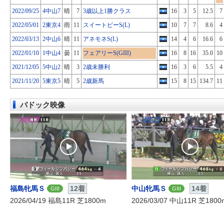
2022/09/25
4中山7
晴
7
3歳以上1勝クラス
16
3
5
12.5
7
2022/05/01
2東京4
雨
11
スイートピーS(L)
10
7
7
8.6
4
2022/03/13
2中山6
晴
11
アネモネS(L)
14
4
6
16.6
6
2022/01/10
1中山4
曇
11
フェアリーS(GIII)
16
8
16
35.0
10
2021/12/05
5中山2
晴
3
2歳未勝利
16
3
6
5.5
4
2021/11/20
5東京5
晴
5
2歳新馬
15
8
15
134.7
11
パドック映像
福島牝馬Ｓ
12着
中山牝馬Ｓ
14着
GIII
GIII
2026/04/19 福島11R 芝1800m
2026/03/07 中山11R 芝1800