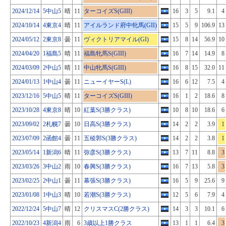
2024/12/14
5中山5
晴
11
ターコイズS(GIII)
16
3
5
9.1
4
2024/10/14
4東京4
晴
11
アイルランド府中牝馬(GII)
15
5
9
106.9
13
2024/05/12
2東京8
曇
11
ヴィクトリアマイル(GI)
15
8
14
56.9
10
2024/04/20
1福島5
晴
11
福島牝馬S(GIII)
16
7
14
14.9
8
2024/03/09
2中山5
晴
11
中山牝馬S(GIII)
16
8
15
32.0
11
2024/01/13
1中山4
曇
11
ニューイヤーS(L)
16
6
12
7.5
4
2023/12/16
5中山5
晴
11
ターコイズS(GIII)
16
1
2
18.6
8
2023/10/28
4東京8
晴
10
紅葉S(3勝クラス)
10
8
10
18.6
6
2023/09/02
2札幌7
曇
10
日高S(3勝クラス)
14
2
2
3.9
1
2023/07/09
2函館4
曇
11
五稜郭S(3勝クラス)
14
2
2
3.8
1
2023/05/14
1新潟6
晴
11
弥彦S(3勝クラス)
13
7
11
8.8
3
2023/03/26
3中山2
雨
10
春興S(3勝クラス)
16
7
13
5.8
3
2023/02/25
2中山1
曇
11
幕張S(3勝クラス)
16
5
9
25.6
9
2023/01/08
1中山3
晴
10
若潮S(3勝クラス)
12
5
6
7.9
4
2022/12/24
5中山7
晴
12
クリスマスC(2勝クラス)
14
3
3
10.1
6
2022/10/23
4新潟4
雨
6
3歳以上1勝クラス
13
1
1
6.4
3