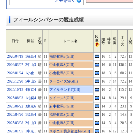
メモを書く
フィールシンパシーの競走成績
映
オ
天
頭
枠
馬
人
像
日付
開催
R
レース名
ッ
気
数
番
番
気
ズ
2026/04/19
1福島4
晴
11
福島牝馬S(GIII)
16
1
2
72.7
13
2026/03/07
2中山3
晴
11
中山牝馬S(GIII)
16
6
11
136.2
15
2026/01/24
1小倉1
晴
11
小倉牝馬S(GIII)
18
3
6
60.2
11
2025/12/20
5中山5
曇
11
ターコイズS(GIII)
16
7
14
72.2
14
2025/10/12
4東京4
曇
11
アイルランドT(GII)
16
2
4
115.7
15
2025/08/03
1札幌4
晴
11
クイーンS(GIII)
14
8
14
29.1
9
2025/06/22
3東京6
晴
11
府中牝馬S(GIII)
14
3
4
23.1
9
2025/04/20
1福島4
曇
11
福島牝馬S(GIII)
16
2
4
14.3
8
2025/03/08
2中山3
曇
11
中山牝馬S(GIII)
14
3
4
20.8
9
2025/01/05
1中京1
晴
11
スポニチ賞京都金杯(GIII)
16
6
12
12.8
7