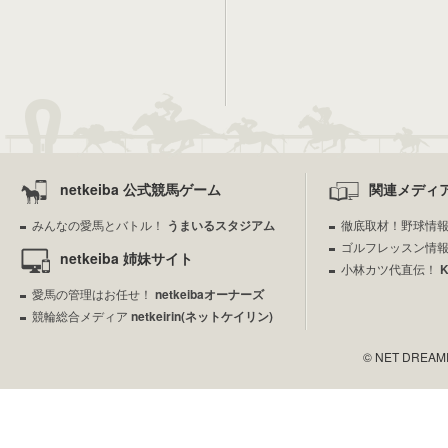
netkeiba 公式競馬ゲーム
関連メディ
みんなの愛馬とバトル！
うまいるスタジアム
徹底取材！野球情
ゴルフレッスン情
netkeiba 姉妹サイト
小林カツ代直伝！
愛馬の管理はお任せ！
netkeibaオーナーズ
競輪総合メディア
netkeirin(ネットケイリン)
© NET DREAMERS