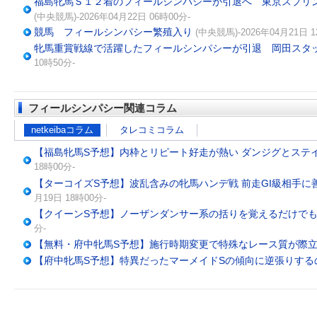
福島牝馬Ｓ１２着のフィールシンパシーが引退へ 東京スプリ
(中央競馬)-2026年04月22日 06時00分-
競馬 フィールシンパシー繁殖入り
(中央競馬)-2026年04月21日 1
牝馬重賞戦線で活躍したフィールシンパシーが引退 岡田スタ
10時50分-
フィールシンパシー関連コラム
netkeibaコラム
タレコミコラム
【福島牝馬S予想】内枠とリピート好走が熱い ダンジグとステ
18時00分-
【ターコイズS予想】波乱含みの牝馬ハンデ戦 前走GI級相手に
月19日 18時00分-
【クイーンS予想】ノーザンダンサー系の括りを覚えるだけでも
分-
【無料・府中牝馬S予想】施行時期変更で特殊なレース質が際
【府中牝馬S予想】特異だったマーメイドSの傾向に逆張りする