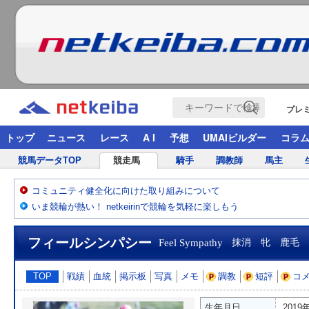
プレ
トップ
ニュース
レース
A I
予想
UMAIビルダー
コラ
競馬データTOP
競走馬
騎手
調教師
馬主
コミュニティ健全化に向けた取り組みについて
いま競輪が熱い！ netkeirinで競輪を気軽に楽しもう
フィールシンパシー
Feel Sympathy
抹消 牝 鹿毛
TOP
戦績
血統
掲示板
写真
メモ
調教
短評
コ
生年月日
2019