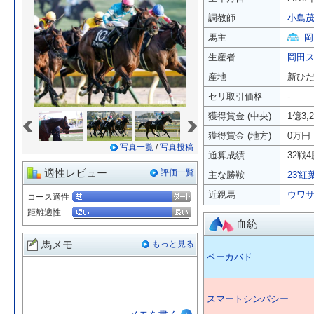
調教師
小島
馬主
岡
生産者
岡田
産地
新ひ
セリ取引価格
-
«
»
獲得賞金 (中央)
1億3,
獲得賞金 (地方)
0万円
写真一覧
/
写真投稿
通算成績
32戦4
適性レビュー
評価一覧
主な勝鞍
23'紅
近親馬
ウワ
コース適性
距離適性
血統
馬メモ
もっと見る
ベーカバド
スマートシンパシー