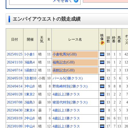
メモを書く
エンパイアウエストの競走成績
映
天
頭
枠
馬
像
日付
開催
R
レース名
気
数
番
番
2025/01/25
1小倉1
晴
11
小倉牝馬S(GIII)
18
1
1
42
2024/11/10
3福島4
晴
11
福島記念(GIII)
16
1
2
12
2024/07/14
1函館12
晴
11
函館記念(GIII)
16
2
3
13
2024/05/19
3京都10
小雨
10
パールS(3勝クラス)
12
5
6
5
2024/04/14
3中山8
晴
8
野島崎特別(2勝クラス)
9
8
8
3
2024/01/28
1東京2
晴
12
4歳以上2勝クラス
11
2
2
7
2023/07/08
2福島3
曇
10
猪苗代特別(2勝クラス)
13
2
2
4
2023/04/30
2東京4
曇
7
4歳以上1勝クラス
8
5
5
3
2023/03/19
2中山8
晴
6
4歳以上1勝クラス
16
6
11
11
2023/01/09
1中山4
晴
12
4歳以上1勝クラス
17
7
13
20