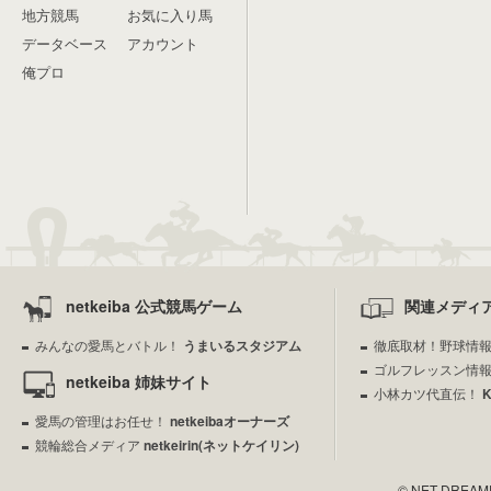
地方競馬
お気に入り馬
データベース
アカウント
俺プロ
netkeiba 公式競馬ゲーム
関連メディ
みんなの愛馬とバトル！
うまいるスタジアム
徹底取材！野球情
ゴルフレッスン情
netkeiba 姉妹サイト
小林カツ代直伝！
愛馬の管理はお任せ！
netkeibaオーナーズ
競輪総合メディア
netkeirin(ネットケイリン)
© NET DREAMERS