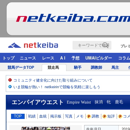
プレ
トップ
ニュース
レース
A I
予想
UMAIビルダー
コラ
競馬データTOP
競走馬
騎手
調教師
馬主
コミュニティ健全化に向けた取り組みについて
いま競輪が熱い！ netkeirinで競輪を気軽に楽しもう
エンパイアウエスト
Empire Waist
抹消 牝 鹿毛
TOP
戦績
血統
掲示板
写真
メモ
調教
短評
コ
生年月日
201