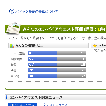
パドック映像の提供について
みんなのエンパイアウエスト評価 (評価：
1
件)
デビュー前から引退後まで、いつでも評価できるユーザー参加型の競
みんなの適性レビュー
net
皆さま
コース適性
距離適性
脚質
成長
重馬場
エンパイアウエスト関連ニュース
netkeibaニュース
タレコミニュース