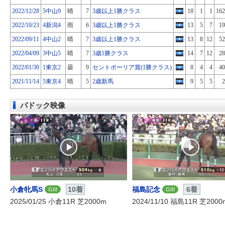
2022/12/28
5中山9
晴
7
3歳以上1勝クラス
18
1
1
162
2022/10/23
4新潟4
雨
6
3歳以上1勝クラス
13
5
7
19
2022/09/11
4中山2
晴
7
3歳以上1勝クラス
13
8
12
52
2022/04/09
3中山5
晴
7
3歳1勝クラス
14
7
12
28
2022/01/30
1東京2
曇
9
セントポーリア賞(1勝クラス)
8
4
4
40
2021/11/14
5東京4
晴
5
2歳新馬
9
5
5
2
パドック映像
小倉牝馬S
10着
福島記念
6着
GIII
GIII
2025/01/25 小倉11R 芝2000m
2024/11/10 福島11R 芝2000