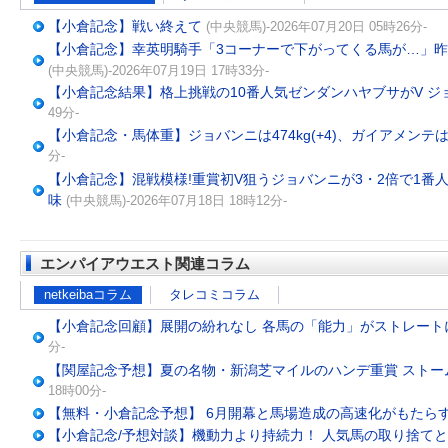
【小倉記念】戦い終えて
(中央競馬)-2026年07月20日 05時26分-
【小倉記念】幸英明騎手「3コーナーで下がってくる馬が…」昨
(中央競馬)-2026年07月19日 17時33分-
【小倉記念結果】格上挑戦の10番人気ゼンダンハヤブサがV ジ
49分-
【小倉記念・馬体重】ジョバンニは474kg(+4)、ガイアメンテは492
分-
【小倉記念】混戦模様!重賞初V狙うジョバンニが3・2倍で1番
味
(中央競馬)-2026年07月18日 18時12分-
エンパイアウエスト関連コラム
netkeibaコラム
タレコミコラム
【小倉記念回顧】展開の紛れなし 各馬の「能力」がストレート
分-
【関屋記念予想】夏の名物・新潟芝マイルのハンデ重賞 ストー
18時00分-
【無料・小倉記念予想】 6月開幕と馬場造成の高速化がもたら
【小倉記念/予想対談】機動力より持続力！ 人気馬の取り捨て