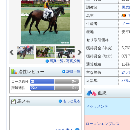
調教師
黒岩
馬主
生産者
ノー
産地
安平
セリ取引価格
-
«
»
獲得賞金 (中央)
5,7
獲得賞金 (地方)
0万
写真一覧
/
写真投稿
通算成績
16戦
適性レビュー
評価一覧
主な勝鞍
24'
近親馬
バル
コース適性
距離適性
血統
馬メモ
もっと見る
ドゥラメンテ
ローマンエンプレス