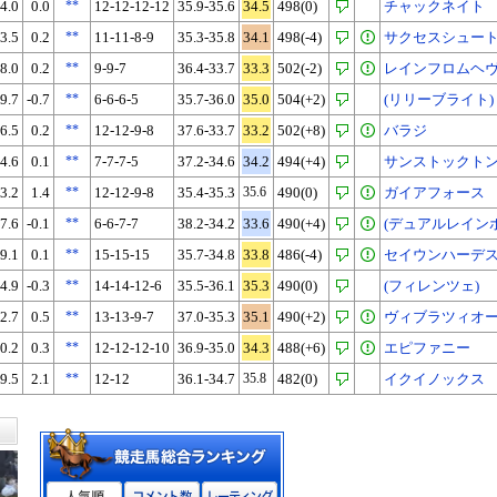
4.0
0.0
**
12-12-12-12
35.9-35.6
34.5
498(0)
チャックネイト
3.5
0.2
**
11-11-8-9
35.3-35.8
34.1
498(-4)
サクセスシュー
8.0
0.2
**
9-9-7
36.4-33.7
33.3
502(-2)
レインフロムヘ
9.7
-0.7
**
6-6-6-5
35.7-36.0
35.0
504(+2)
(リリーブライト)
6.5
0.2
**
12-12-9-8
37.6-33.7
33.2
502(+8)
バラジ
4.6
0.1
**
7-7-7-5
37.2-34.6
34.2
494(+4)
サンストックト
3.2
1.4
**
12-12-9-8
35.4-35.3
35.6
490(0)
ガイアフォース
7.6
-0.1
**
6-6-7-7
38.2-34.2
33.6
490(+4)
(デュアルレイン
9.1
0.1
**
15-15-15
35.7-34.8
33.8
486(-4)
セイウンハーデ
4.9
-0.3
**
14-14-12-6
35.5-36.1
35.3
490(0)
(フィレンツェ)
2.7
0.5
**
13-13-9-7
37.0-35.3
35.1
490(+2)
ヴィブラツィオ
0.2
0.3
**
12-12-12-10
36.9-35.0
34.3
488(+6)
エピファニー
9.5
2.1
**
12-12
36.1-34.7
35.8
482(0)
イクイノックス