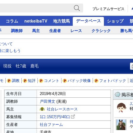
プレミアムサービス
データベース
コラム
netkeibaTV
地方競馬
ショップ
手
調教師
馬主
生産者
レース
クラシック
勝ち馬
について
気軽に楽しもう
現役 牡7歳 鹿毛
モ
調教
短評
コメント
パドック映像
フォトパドック
生年月日
2019年4月28日
掲示板
調教師
戸田博文
(美浦)
J
馬主
社台レースホース
募集情報
1口:150万円/
40口
生産者
社台ファーム
産地
千歳市