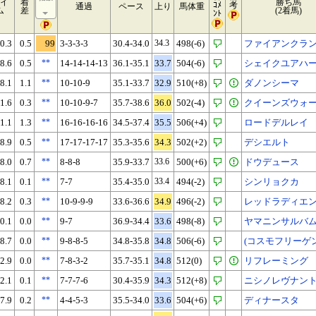
イ
着
勝ち馬
ｺﾒ
考
通過
ペース
上り
馬体重
ム
差
(2着馬)
ﾝﾄ
0.3
0.5
99
3-3-3-3
30.4-34.0
34.3
498(-6)
ファイアンクラ
8.6
0.5
**
14-14-14-13
36.1-35.1
33.7
504(-6)
シェイクユアハ
8.1
1.1
**
10-10-9
35.1-33.7
32.9
510(+8)
ダノンシーマ
1.6
0.3
**
10-10-9-7
35.7-38.6
36.0
502(-4)
クイーンズウォ
1.1
1.3
**
16-16-16-16
34.5-37.4
35.5
506(+4)
ロードデルレイ
8.9
0.5
**
17-17-17-17
35.3-35.6
34.3
502(+2)
デシエルト
8.0
0.7
**
8-8-8
35.9-33.7
33.6
500(+6)
ドウデュース
8.1
0.1
**
7-7
35.4-35.0
33.4
494(-2)
シンリョクカ
8.2
0.3
**
10-9-9-9
33.6-36.6
34.9
496(-2)
レッドラディエ
0.1
0.0
**
9-7
36.9-34.4
33.6
498(-8)
ヤマニンサルバ
8.7
0.0
**
9-8-8-5
34.8-35.8
34.8
506(-6)
(コスモフリーゲン
2.9
0.0
**
7-8-3-2
35.7-35.1
34.8
512(0)
リフレーミング
2.1
0.1
**
7-7-7-6
30.4-35.9
34.3
512(+8)
ニシノレヴナン
7.9
0.2
**
4-4-5-3
35.5-34.0
33.6
504(+6)
ディナースタ