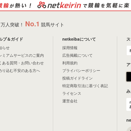
No.1
万人突破！
競馬サイト
ルプ＆ガイド
netkeibaについて
ス
知らせ
採用情報
レミアムサービスのご案内
広告掲載について
くある質問・お問い合わせ
利用規約
ア
めり込む不安のある方へ
プライバシーポリシー
投稿ガイドライン
特定商取引法に基づく表記
み
ライセンス
運営会社
n