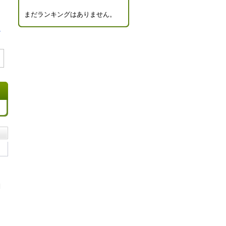
まだランキングはありません。
る
月