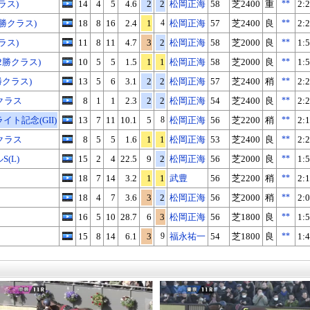
ラス)
14
4
5
4.6
2
2
松岡正海
58
芝2400
重
**
2:2
3勝クラス)
18
8
16
2.4
1
4
松岡正海
57
芝2400
良
**
2:2
ラス)
11
8
11
4.7
3
2
松岡正海
58
芝2000
良
**
1:5
2勝クラス)
10
5
5
1.5
1
1
松岡正海
58
芝2000
良
**
1:5
勝クラス)
13
5
6
3.1
2
2
松岡正海
57
芝2400
稍
**
2:2
クラス
8
1
1
2.3
2
2
松岡正海
54
芝2400
良
**
2:2
ト記念(GII)
13
7
11
10.1
5
8
松岡正海
56
芝2200
稍
**
2:1
クラス
8
5
5
1.6
1
1
松岡正海
53
芝2400
良
**
2:2
(L)
15
2
4
22.5
9
2
松岡正海
56
芝2000
良
**
1:5
18
7
14
3.2
1
1
武豊
56
芝2200
稍
**
2:1
18
4
7
3.6
3
2
松岡正海
56
芝2000
稍
**
2:0
16
5
10
28.7
6
3
松岡正海
56
芝1800
良
**
1:5
15
8
14
6.1
3
9
福永祐一
54
芝1800
良
**
1:4