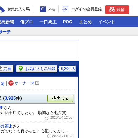
お気に入り馬
メモ
ログイン/会員登録
競輪
競馬新聞
俺プロ
一口馬主
POG
まとめ
イベント
サーチ
共有
お気に入り馬登録
6,206
人
オーナーズ
近況
 (
3,925
件)
投稿する
JP
さん
軽い熱中症でしたか。 順調なら七夕賞かも...
2026/6/4 12:56
待兼福来
さん
ケガでなくて良かった！心配してました。ゆ...
2026/6/4 8:59