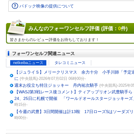
パドック映像の提供について
みんなのフォーワンセルフ評価 (評価：
0
件)
皆さまからのレビュー評価をお待ちしております！
フォーワンセルフ関連ニュース
netkeibaニュース
タレコミニュース
【ジュライＳ】メリークリスマス 余力十分 小手川師「予定
に
(中央競馬)-2026年07月02日 06時00分-
週末お役立ち特注ジョッキー 丹内祐次騎手
(中央競馬)-2025年0
【WASJ第3戦レース後コメント】ティアップリオン武豊騎手ら
24、25日に札幌で開催 「ワールドオールスタージョッキー
時15分-
【今週の武豊】3日間開催は計13鞍 17日ローズSはソーダズ
時00分-