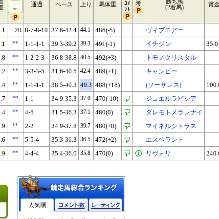
着
勝ち馬
ｺﾒ
考
通過
ペース
上り
馬体重
賞
差
(2着馬)
ﾝﾄ
.1
20
8-7-8-10
37.6-42.4
44.1
486(-5)
ヴィブエアー
.1
**
1-1-1-1
39.3-39.2
39.3
491(-1)
イチジン
35.0
.8
**
1-2-2-3
36.8-38.8
40.5
492(+3)
トモノクリスタル
.2
**
3-3-3-5
31.6-40.5
42.4
489(+1)
キャンビー
0.4
**
1-1-1-1
38.5-40.3
40.3
488(+18)
(ソーサレス)
100.
.7
**
1-1
34.9-35.3
37.0
470(-10)
ジュエルラビシア
.4
**
4-5
31.5-36.3
37.1
480(0)
ダレモトメラレナイ
.9
**
2-2
34.9-37.8
39.7
480(+8)
マイネルシトラス
.6
**
5-5-4
35.3-36.3
36.5
472(+2)
エスペラント
.9
**
4-4-4
35.4-36.0
35.8
470(0)
リヴォリ
240.
人気順
コメント数
レーティン