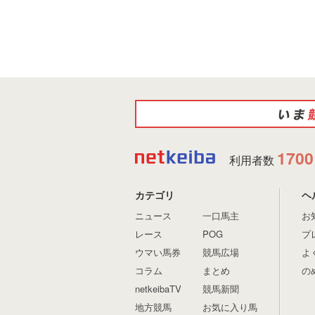
1700
利用者数
カテゴリ
ヘ
ニュース
一口馬主
お
レース
POG
プ
ウマい馬券
競馬広場
よ
コラム
まとめ
の
netkeibaTV
競馬新聞
地方競馬
お気に入り馬