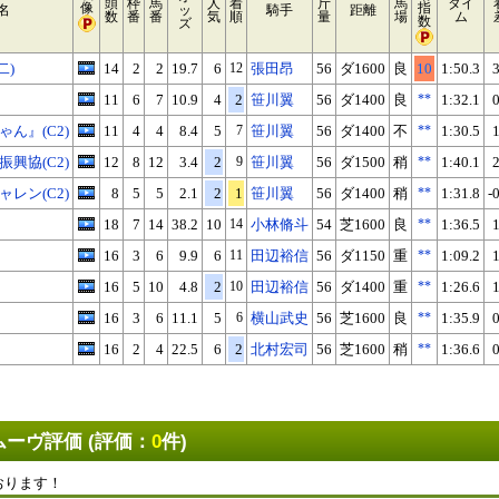
頭
枠
馬
人
着
斤
馬
タイ
像
指
名
ッ
騎手
距離
数
番
番
気
順
量
場
ム
数
ズ
二)
14
2
2
19.7
6
12
張田昂
56
ダ1600
良
10
1:50.3
3
11
6
7
10.9
4
2
笹川翼
56
ダ1400
良
**
1:32.1
0
ん』(C2)
11
4
4
8.4
5
7
笹川翼
56
ダ1400
不
**
1:30.5
1
興協(C2)
12
8
12
3.4
2
9
笹川翼
56
ダ1500
稍
**
1:40.1
2
レン(C2)
8
5
5
2.1
2
1
笹川翼
56
ダ1400
稍
**
1:31.8
-
18
7
14
38.2
10
14
小林脩斗
54
芝1600
良
**
1:36.5
1
16
3
6
9.9
6
11
田辺裕信
56
ダ1150
重
**
1:09.2
1
16
5
10
4.8
2
10
田辺裕信
56
ダ1400
重
**
1:26.6
1
16
3
6
11.1
5
6
横山武史
56
芝1600
良
**
1:35.9
0
16
2
4
22.5
6
2
北村宏司
56
芝1600
稍
**
1:36.6
0
ーヴ評価 (評価：
0
件)
おります！