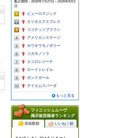
集計期間：2026年7月27日～2026年8月2
グ
日
ピューロマジック
エリカエクスプレス
ココナッツブラウン
アメリカンステージ
ホウオウモノポリー
コガネノソラ
エコロレジーナ
る
ロードトレイル
ボンドガール
テイエムスパーダ
もっと見る
フィニッシュムーヴ
掲示板投稿者ランキング
投稿数順
いいね！順