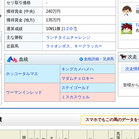
セリ取引価格
-
»
獲得賞金 (中央)
240万円
獲得賞金 (地方)
135万円
T
通算成績
10戦1勝 [
1-2-0-7
]
覧
主な勝鞍
ランチタイムチャレンジ
近親馬
ライオンボス
、
キークラッカー
次走
血統
血統詳細・兄弟馬
る
次走情
キングカメハメハ
ホッコータルマエ
マダムチェロキー
皆様か
ステイゴールド
ウーマンインレッド
ミスカスウェル
績
スマホでもこの馬のデータを
馬
映
場
オ