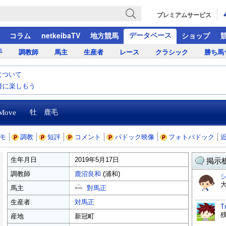
プレミアムサービス
データベース
コラム
netkeibaTV
地方競馬
ショップ
手
調教師
馬主
生産者
レース
クラシック
勝ち馬
について
気軽に楽しもう
 Move
牡 鹿毛
モ
調教
短評
コメント
パドック映像
フォトパドック
生年月日
2019年5月17日
掲示板
調教師
鹿沼良和
(浦和)
馬主
對馬正
生産者
対馬正
T
産地
新冠町