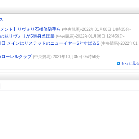
ス
X
Facebook
LINE
URLをコピー
コメント】リヴォリ石橋脩騎手ら
(中央競馬)-2022年01月08日 14時35分-
スの妹リヴォリが5馬身差圧勝
(中央競馬)-2022年01月08日 12時59分-
日 メインはリステッドのニューイヤーSとすばるS
(中央競馬)-2022年01
に/ローレルクラブ
(中央競馬)-2021年10月05日 05時59分-
もっと見