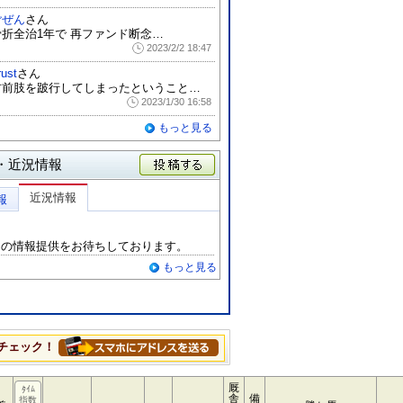
ごぜん
さん
骨折全治1年で 再ファンド断念…
2023/2/2 18:47
rust
さん
右前肢を跛行してしまったということで心配...
2023/1/30 16:58
もっと見る
・近況情報
投稿する
近況情報
報
らの情報提供をお待ちしております。
もっと見る
チェック！
厩
ﾀｲﾑ
舎
備
指数