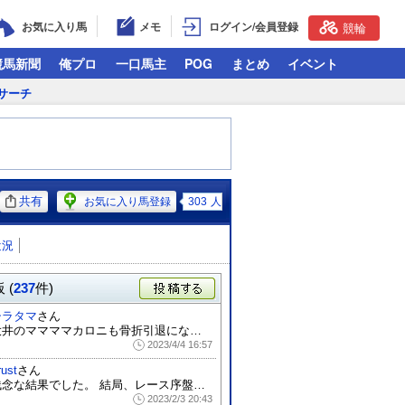
お気に入り馬
メモ
ログイン/会員登録
競輪
競馬新聞
俺プロ
一口馬主
POG
まとめ
イベント
サーチ
共有
お気に入り馬登録
303
人
近況
 (
237
件)
投稿する
シラタマ
さん
大井のママママカロニも骨折引退になってし...
2023/4/4 16:57
rust
さん
残念な結果でした。 結局、レース序盤の...
2023/2/3 20:43