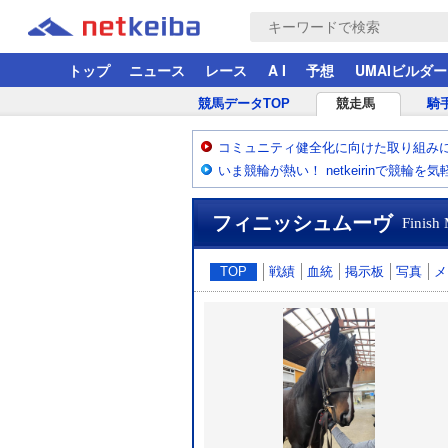
トップ
ニュース
レース
A I
予想
UMAIビルダー
競馬データTOP
競走馬
騎
コミュニティ健全化に向けた取り組み
いま競輪が熱い！ netkeirinで競輪を
フィニッシュムーヴ
Finish
TOP
戦績
血統
掲示板
写真
メ