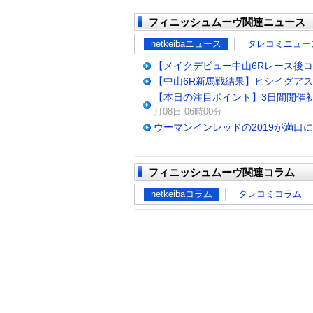
フィニッシュムーヴ関連ニュース
netkeibaニュース
タレコミニュー
【メイクデビュー中山6Rレース後
【中山6R新馬戦結果】ヒシイグア
【本日の注目ポイント】3日間開催初
月08日 06時00分-
ウーマンインレッドの2019が満口
フィニッシュムーヴ関連コラム
netkeibaコラム
タレコミコラム