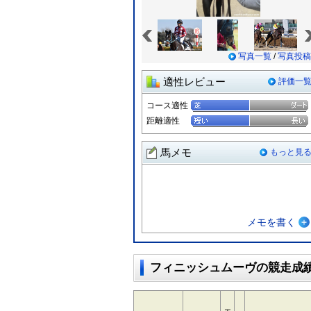
«
写真一覧
/
写真投稿
適性レビュー
評価一
コース適性
距離適性
馬メモ
もっと見
メモを書く
フィニッシュムーヴの競走成