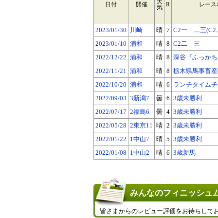
天
日付
開催
R
レース
気
2023/01/30
川崎
晴
7
C2一 二三(C2
2023/01/10
浦和
晴
8
C2二 三
2022/12/22
浦和
晴
8
深谷『ふっかちゃ
2022/11/21
浦和
晴
8
栃木県馬事畜産振
2022/10/20
浦和
晴
6
ランチタイムチャ
2022/09/03
3新潟7
曇
6
3歳未勝利
2022/07/17
2福島6
曇
4
3歳未勝利
2022/05/28
2東京11
晴
2
3歳未勝利
2022/01/22
1中山7
晴
5
3歳未勝利
2022/01/08
1中山2
晴
6
3歳新馬
みんなのフィニッシュム
皆さまからのレビュー評価をお待ちして