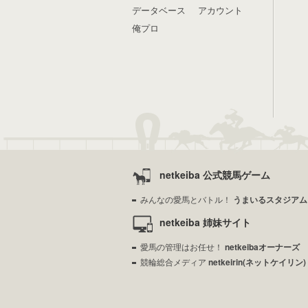
データベース
アカウント
俺プロ
netkeiba 公式競馬ゲーム
みんなの愛馬とバトル！
うまいるスタジアム
netkeiba 姉妹サイト
愛馬の管理はお任せ！
netkeibaオーナーズ
競輪総合メディア
netkeirin(ネットケイリン)