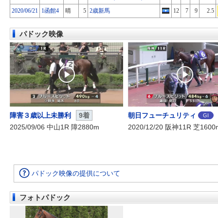
2020/06/21
1函館4
晴
5
2歳新馬
12
7
9
2.5
パドック映像
障害３歳以上未勝利
9着
朝日フューチュリティ
GI
2025/09/06 中山1R 障2880m
2020/12/20 阪神11R 芝1600
パドック映像の提供について
フォトパドック