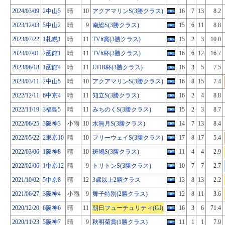
2024/03/09
2中山5
晴
10
アクアマリンS(3勝クラス)
16
7
13
8.2
2023/12/03
5中山2
晴
9
南総S(3勝クラス)
15
6
11
8.8
2023/07/22
1札幌1
晴
11
TVh賞(3勝クラス)
15
2
3
10.0
2023/07/01
2函館1
晴
11
TVh杯(3勝クラス)
16
6
12
16.7
2023/06/18
1函館4
晴
11
UHB杯(3勝クラス)
16
3
5
7.5
2023/03/11
2中山5
晴
10
アクアマリンS(3勝クラス)
16
8
15
7.4
2022/12/11
6中京4
晴
11
知立S(3勝クラス)
16
2
4
8.8
2022/11/19
3福島5
晴
11
みちのくS(3勝クラス)
15
2
3
8.7
2022/06/25
3阪神3
小雨
10
水無月S(3勝クラス)
14
7
13
8.4
2022/05/22
2東京10
晴
10
フリーウェイS(3勝クラス)
17
8
17
5.4
2022/03/06
1阪神8
晴
10
斑鳩S(3勝クラス)
11
4
4
2.9
2022/02/06
1中京12
晴
9
トリトンS(3勝クラス)
10
7
7
2.7
2021/10/02
5中京8
晴
12
3歳以上2勝クラス
13
8
13
2.2
2021/06/27
3阪神4
小雨
9
舞子特別(2勝クラス)
12
8
11
3.6
2020/12/20
6阪神6
晴
11
朝日フューチュリティ(GI)
16
3
6
71.4
2020/11/23
5阪神7
晴
9
秋明菊賞(1勝クラス)
11
1
1
7.9