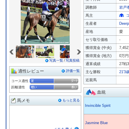
調教師
岩戸
馬主
生産者
Deerp
産地
愛
セリ取引価格
-
«
»
獲得賞金 (中央)
7,45
獲得賞金 (地方)
0万円
写真一覧
/
写真投稿
通算成績
27戦3
適性レビュー
評価一覧
主な勝鞍
21'
近親馬
コース適性
距離適性
血統
馬メモ
もっと見る
Invincible Spirit
Jasmine Blue