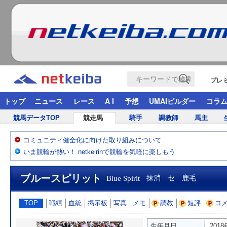
プレ
トップ
ニュース
レース
A I
予想
UMAIビルダー
コラ
競馬データTOP
競走馬
騎手
調教師
馬主
コミュニティ健全化に向けた取り組みについて
いま競輪が熱い！ netkeirinで競輪を気軽に楽しもう
ブルースピリット
Blue Spirit
抹消 セ 鹿毛
TOP
戦績
血統
掲示板
写真
メモ
調教
短評
コ
生年月日
201