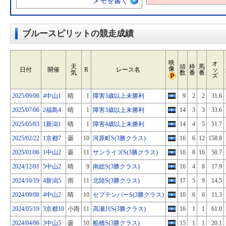
メモを書く
ブルースピリットの競走成績
映
オ
天
頭
枠
馬
像
日付
開催
R
レース名
ッ
気
数
番
番
ズ
2025/09/06
4中山1
晴
1
障害3歳以上未勝利
9
2
2
31.6
2025/07/06
2福島4
晴
1
障害3歳以上未勝利
14
3
3
33.6
2025/05/03
1新潟1
晴
1
障害4歳以上未勝利
14
4
5
51.7
2025/02/22
1京都7
曇
10
河原町S(3勝クラス)
16
6
12
158.8
2025/01/06
1中山2
曇
11
サンライズS(3勝クラス)
16
8
16
50.7
2024/12/01
5中山2
晴
9
南総S(3勝クラス)
16
4
8
17.9
2024/10/19
4新潟5
雨
11
北陸S(3勝クラス)
17
5
9
14.5
2024/09/08
4中山2
晴
10
セプテンバーS(3勝クラス)
10
6
6
11.3
2024/05/19
3京都10
小雨
11
高瀬川S(3勝クラス)
16
1
1
61.0
2024/04/06
3中山5
曇
10
船橋S(3勝クラス)
15
1
1
20.1