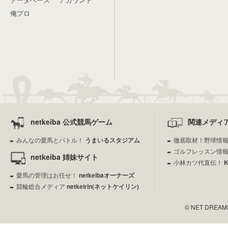
俺プロ
netkeiba 公式競馬ゲーム
関連メディ
みんなの愛馬とバトル！
うまいるスタジアム
徹底取材！野球情
ゴルフレッスン情
netkeiba 姉妹サイト
小林カツ代直伝！
愛馬の管理はお任せ！
netkeibaオーナーズ
競輪総合メディア
netkeirin(ネットケイリン)
© NET DREAMERS