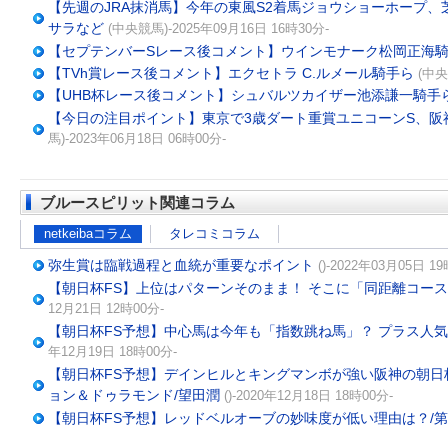
【先週のJRA抹消馬】今年の東風S2着馬ジョウショーホープ
サラなど
(中央競馬)-2025年09月16日 16時30分-
【セプテンバーSレース後コメント】ウインモナーク松岡正海
【TVh賞レース後コメント】エクセトラ C.ルメール騎手ら
(中央
【UHB杯レース後コメント】シュバルツカイザー池添謙一騎手
【今日の注目ポイント】東京で3歳ダート重賞ユニコーンS、阪
馬)-2023年06月18日 06時00分-
ブルースピリット関連コラム
netkeibaコラム
タレコミコラム
弥生賞は臨戦過程と血統が重要なポイント
()-2022年03月05日 1
【朝日杯FS】上位はパターンそのまま！ そこに「同距離コー
12月21日 12時00分-
【朝日杯FS予想】中心馬は今年も「指数跳ね馬」？ プラス人
年12月19日 18時00分-
【朝日杯FS予想】デインヒルとキングマンボが強い阪神の朝日
ョン＆ドゥラモンド/望田潤
()-2020年12月18日 18時00分-
【朝日杯FS予想】レッドベルオーブの妙味度が低い理由は？/第