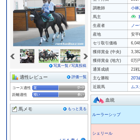
調教師
小林
馬主
生産者
ノー
産地
安平
セリ取引価格
6,0
«
»
獲得賞金 (中央)
3,3
獲得賞金 (地方)
0万
写真一覧
/
写真投稿
通算成績
21戦
適性レビュー
評価一覧
主な勝鞍
20
近親馬
ムス
コース適性
距離適性
血統
馬メモ
もっと見る
ルーラーシップ
シェリール