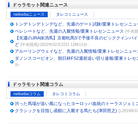
ドゥラモット関連ニュース
netkeibaニュース
タレコミニュース
トンデトンデトンデなど、先週のゲート試験/栗東トレセンニュ
ベレシートなど、先週の入厩情報/栗東トレセンニュース
(中央競
【先週のJRA抹消馬】京都牝馬Sで予後不良のビッククインバ
ど
(中央競馬)-2022年02月22日 12時11分-
アルーリングウェイなど、先週の入厩情報/栗東トレセンニュー
ダノンスコーピオン、朝日杯FS2週前追い切り速報/栗東トレセ
分-
ドゥラモット関連コラム
netkeibaコラム
タレコミコラム
渋った馬場が追い風になったヨーロッパ血統のトーラスジェミ
クラシックを目指し函館に入厩する馬たち(津田照之)
()-2019年