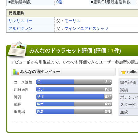
■産駒勝利数
0勝
■産駒G1級競走勝利数
代表産駒
リンリスゴー
父：
モーリス
アルピグレン
父：
マインドユアビスケッツ
みんなのドゥラモット評価 (評価：
1
件)
デビュー前から引退後まで、いつでも評価できるユーザー参加型の競
みんなの適性レビュー
net
コース適性
総合評価
距離適性
実績
脚質
ポテンシ
成長
スター性
重馬場
血統