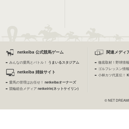
netkeiba 公式競馬ゲーム
関連メディ
みんなの愛馬とバトル！
うまいるスタジアム
徹底取材！野球情
ゴルフレッスン情
netkeiba 姉妹サイト
小林カツ代直伝！
愛馬の管理はお任せ！
netkeibaオーナーズ
競輪総合メディア
netkeirin(ネットケイリン)
© NET DREAMERS