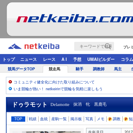
プレ
トップ
ニュース
レース
A I
予想
UMAIビルダー
コラ
競馬データTOP
競走馬
騎手
調教師
馬主
コミュニティ健全化に向けた取り組みについて
いま競輪が熱い！ netkeirinで競輪を気軽に楽しもう
ドゥラモット
Delamotte
抹消 牝 黒鹿毛
TOP
戦績
血統
産駒一覧
掲示板
写真
メモ
調教
短
生年月日
201