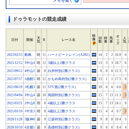
メモを書く
ドゥラモットの競走成績
映
オ
天
頭
枠
馬
人
像
日付
開催
R
レース名
ッ
気
数
番
番
気
ズ
2022/02/15
船橋
晴
11
ハートビートレイン(A2B1)
14
2
2
16.9
6
2021/12/12
5中山4
晴
12
3歳以上2勝クラス
13
3
3
18.7
6
2021/09/12
4中山2
曇
8
白井特別(2勝クラス)
6
6
6
12.3
5
2021/07/17
1函館5
晴
12
かもめ島特別(2勝クラス)
13
1
1
17.5
8
2021/06/19
1札幌3
曇
11
STV賞(2勝クラス)
10
6
6
6.6
3
2021/04/04
3中山4
曇
10
両国特別(2勝クラス)
15
7
13
11.3
3
2021/03/21
2中山8
雨
8
4歳以上2勝クラス
15
7
13
24.1
9
2021/01/10
1中京3
晴
8
4歳以上2勝クラス
11
4
4
6.7
3
2020/11/28
5阪神8
曇
9
江坂特別(2勝クラス)
9
8
8
10.4
5
2020/10/10
4京都1
曇
9
高雄特別(2勝クラス)
9
6
6
8.4
4