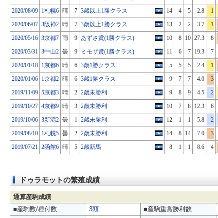
2020/08/09
1札幌6
晴
7
3歳以上1勝クラス
14
4
5
2.8
1
2020/06/07
3阪神2
晴
7
3歳以上1勝クラス
13
2
2
3.7
1
2020/05/16
3京都7
雨
9
あずさ賞(1勝クラス)
10
8
10
27.3
8
2020/03/31
3中山2
曇
9
ミモザ賞(1勝クラス)
11
6
7
19.3
7
2020/01/18
1京都6
晴
6
3歳1勝クラス
5
5
5
2.4
1
2020/01/06
1京都2
晴
6
3歳1勝クラス
9
7
7
4.0
3
2019/11/09
5京都3
晴
2
2歳未勝利
9
8
9
4.5
2
2019/10/27
4京都9
晴
3
2歳未勝利
10
7
8
12.3
6
2019/10/06
3新潟2
曇
1
2歳未勝利
12
1
1
5.8
2
2019/08/10
1札幌5
曇
2
2歳未勝利
14
8
14
7.0
3
2019/07/21
2函館6
晴
5
2歳新馬
8
1
1
8.6
4
ドゥラモットの繁殖成績
通算産駒成績
■産駒数/種付数
3頭
■産駒重賞勝利数