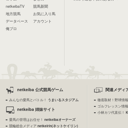
netkeibaTV
競馬新聞
地方競馬
お気に入り馬
データベース
アカウント
俺プロ
netkeiba 公式競馬ゲーム
関連メディ
みんなの愛馬とバトル！
うまいるスタジアム
徹底取材！野球情
ゴルフレッスン情
netkeiba 姉妹サイト
小林カツ代直伝！
愛馬の管理はお任せ！
netkeibaオーナーズ
競輪総合メディア
netkeirin(ネットケイリン)