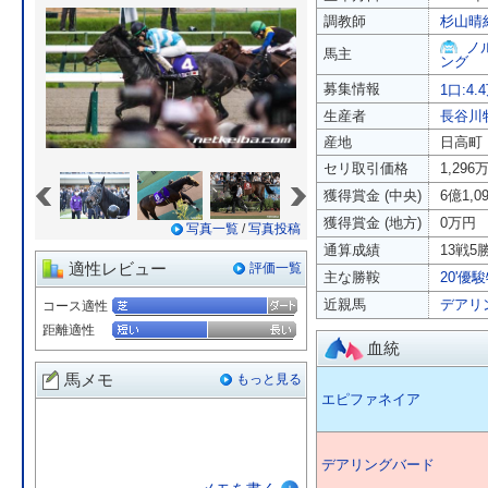
調教師
杉山晴
ノ
馬主
ング
募集情報
1口:4.
生産者
長谷川
産地
日高町
セリ取引価格
1,296
«
»
獲得賞金 (中央)
6億1,0
獲得賞金 (地方)
0万円
写真一覧
/
写真投稿
通算成績
13戦5勝
適性レビュー
評価一覧
主な勝鞍
20'優駿
近親馬
デアリ
コース適性
距離適性
血統
馬メモ
もっと見る
エピファネイア
デアリングバード