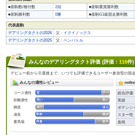
■産駒数/種付数
2頭
■産駒重賞勝利数
■産駒勝利数
0勝
■産駒G1級競走勝利数
代表産駒
デアリングタクトの2026
父：
イクイノックス
デアリングタクトの2025
父：
ベンバトル
みんなのデアリングタクト評価 (評価：
116
件)
デビュー前から引退後まで、いつでも評価できるユーザー参加型の競
みんなの適性レビュー
net
コース適性
総合評価
距離適性
実績
脚質
ポテンシ
成長
スター性
重馬場
血統