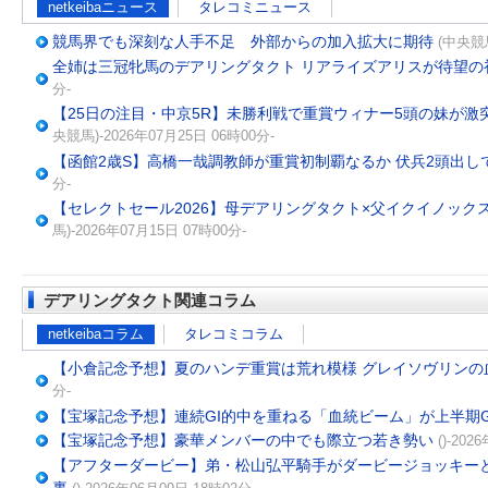
netkeibaニュース
タレコミニュース
競馬界でも深刻な人手不足 外部からの加入拡大に期待
(中央競馬
全姉は三冠牝馬のデアリングタクト リアライズアリスが待望の
分-
【25日の注目・中京5R】未勝利戦で重賞ウィナー5頭の妹が激
央競馬)-2026年07月25日 06時00分-
【函館2歳S】高橋一哉調教師が重賞初制覇なるか 伏兵2頭出し
分-
【セレクトセール2026】母デアリングタクト×父イクイノックス
馬)-2026年07月15日 07時00分-
デアリングタクト関連コラム
netkeibaコラム
タレコミコラム
【小倉記念予想】夏のハンデ重賞は荒れ模様 グレイソヴリンの
分-
【宝塚記念予想】連続GI的中を重ねる「血統ビーム」が上半期G
【宝塚記念予想】豪華メンバーの中でも際立つ若き勢い
()-20
【アフターダービー】弟・松山弘平騎手がダービージョッキーと
裏