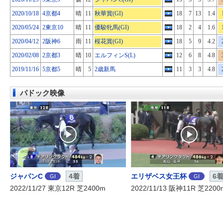
2020/10/18
4京都4
晴
11
秋華賞(GI)
18
7
13
1.4
2020/05/24
2東京10
晴
11
優駿牝馬(GI)
18
2
4
1.6
2020/04/12
2阪神6
雨
11
桜花賞(GI)
18
5
9
4.2
2020/02/08
2京都3
晴
10
エルフィンS(L)
12
6
8
4.8
2019/11/16
5京都5
晴
5
2歳新馬
11
3
3
4.8
パドック映像
ジャパンC
4着
エリザベス女王杯
6
GI
GI
2022/11/27 東京12R 芝2400m
2022/11/13 阪神11R 芝2200