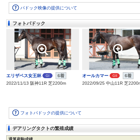
パドック映像の提供について
フォトパドック
エリザベス女王杯
6着
オールカマー
6着
GI
GII
2022/11/13 阪神11R 芝2200m
2022/09/25 中山11R 芝2200
フォトパドックの提供について
デアリングタクトの繁殖成績
通算産駒成績