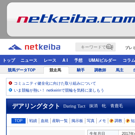
プレ
トップ
ニュース
レース
A I
予想
UMAIビルダー
コラ
競馬データTOP
競走馬
騎手
調教師
馬主
コミュニティ健全化に向けた取り組みについて
いま競輪が熱い！ netkeirinで競輪を気軽に楽しもう
デアリングタクト
Daring Tact
抹消 牝 青鹿毛
TOP
戦績
血統
産駒一覧
掲示板
写真
メモ
調教
短
生年月日
2017年