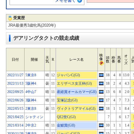
メモを書く
受賞歴
JRA最優秀3歳牝馬(2020年)
デアリングタクトの競走成績
映
オ
天
頭
枠
馬
像
日付
開催
R
レース名
ッ
気
数
番
番
ズ
2022/11/27
5東京8
晴
12
ジャパンC(GI)
18
4
8
13.0
2022/11/13
5阪神4
曇
11
エリザベス女王杯(GI)
18
2
4
4.3
2022/09/25
4中山7
晴
11
産経賞オールカマー(GII)
13
6
8
2.0
2022/06/26
3阪神4
晴
11
宝塚記念(GI)
17
4
7
7.3
2022/05/15
2東京8
曇
11
ヴィクトリアマイル(GI)
18
1
1
8.4
2021/04/25
シャティン
QE2世C(GI)
7
6
1.7
2021/03/14
2中京2
晴
11
金鯱賞(GII)
10
1
1
1.4
2020/11/29
5東京9
曇
12
ジャパンC(GI)
15
3
5
3.7