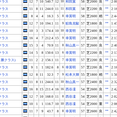
クラス
12
7
10
540.7
12
10
和田翼
58
芝2000
良
**
2:0
クラス
11
8
11
244.0
11
11
和田翼
58
芝2200
良
**
2:1
クラス
8
4
4
16.3
5
8
幸英明
58
芝2600
稍
**
2:4
クラス
12
7
10
194.1
11
9
鮫島克駿
57
芝1800
良
**
1:4
クラス
10
3
3
174.4
10
10
幸英明
57
芝2400
良
**
2:2
クラス
16
4
7
212.4
15
9
幸英明
57
芝2200
良
**
2:1
クラス
15
3
4
70.9
11
8
秋山真一
57
芝2600
良
**
2:4
クラス
14
5
8
150.6
13
6
幸英明
57
芝2200
良
**
2:1
1勝クラス)
11
2
2
156.1
11
7
幸英明
57
芝2200
良
**
2:1
クラス
9
1
1
182.6
8
6
幸英明
57
芝2200
良
**
2:1
クラス
12
8
11
32.3
7
9
松本大輝
55
芝1800
稍
**
1:5
クラス
11
8
11
244.6
11
10
秋山真一
57
芝2400
良
**
2:3
クラス
16
8
15
211.4
16
16
西谷凜
54
芝2600
良
**
2:4
クラス
12
7
10
168.0
11
8
西谷凜
54
芝2000
良
**
2:0
クラス
10
1
1
116.7
10
10
西谷凜
54
芝2000
重
**
2:0
クラス
11
7
9
43.7
8
8
幸英明
57
芝2600
良
**
2:4