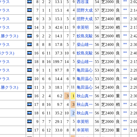
クラス
8
2
2
13.1
5
6
西谷凜
54
芝2000
良
**
2:0
クラス
7
1
1
15.1
4
4
団野大成
57
芝2200
良
**
2:1
クラス
9
3
3
15.1
5
4
団野大成
57
芝2400
稍
**
2:3
X
Facebook
LINE
URLをコピー
クラス
14
3
3
42.6
11
9
幸英明
56
芝2200
稍
**
2:1
1勝クラス)
9
2
2
14.1
7
7
鮫島克駿
56
芝2600
稍
**
2:4
クラス
8
8
8
17.8
5
7
柴山雄一
56
芝2400
良
**
2:3
勝クラス)
16
6
11
37.3
10
6
鮫島克駿
56
芝2600
良
**
2:4
クラス
18
8
16
199.7
14
5
柴山雄一
55
芝2200
良
**
2:1
クラス
9
1
1
97.7
8
7
亀田温心
53
芝2400
良
**
2:2
クラス
10
6
6
14.4
6
9
亀田温心
53
芝2600
良
**
2:4
1勝クラス)
11
3
3
18.1
7
11
亀田温心
54
芝2400
良
**
2:2
16
2
4
6.2
3
1
秋山真一
56
芝2400
重
**
2:3
17
8
16
9.7
4
3
秋山真一
56
芝2600
稍
**
2:4
18
6
11
35.2
10
2
秋山真一
56
芝2400
良
**
2:2
9
7
7
29.1
7
5
幸英明
56
芝2000
良
**
2:0
17
6
12
33.0
8
8
幸英明
56
芝2200
重
**
2:1