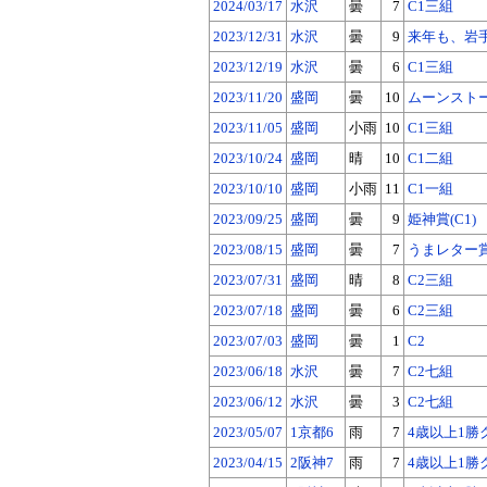
2024/03/17
水沢
曇
7
C1三組
2023/12/31
水沢
曇
9
来年も、岩手
2023/12/19
水沢
曇
6
C1三組
2023/11/20
盛岡
曇
10
ムーンストー
2023/11/05
盛岡
小雨
10
C1三組
2023/10/24
盛岡
晴
10
C1二組
2023/10/10
盛岡
小雨
11
C1一組
2023/09/25
盛岡
曇
9
姫神賞(C1)
2023/08/15
盛岡
曇
7
うまレター賞(
2023/07/31
盛岡
晴
8
C2三組
2023/07/18
盛岡
曇
6
C2三組
2023/07/03
盛岡
曇
1
C2
2023/06/18
水沢
曇
7
C2七組
2023/06/12
水沢
曇
3
C2七組
2023/05/07
1京都6
雨
7
4歳以上1勝
2023/04/15
2阪神7
雨
7
4歳以上1勝