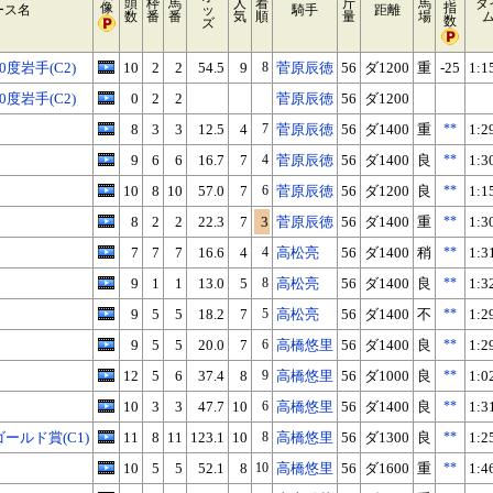
頭
枠
馬
人
着
斤
馬
タ
像
指
ース名
ッ
騎手
距離
数
番
番
気
順
量
場
数
ズ
度岩手(C2)
10
2
2
54.5
9
8
菅原辰徳
56
ダ1200
重
-25
1:1
度岩手(C2)
0
2
2
菅原辰徳
56
ダ1200
8
3
3
12.5
4
7
菅原辰徳
56
ダ1400
重
**
1:2
9
6
6
16.7
7
4
菅原辰徳
56
ダ1400
良
**
1:3
10
8
10
57.0
7
6
菅原辰徳
56
ダ1200
良
**
1:1
8
2
2
22.3
7
3
菅原辰徳
56
ダ1400
重
**
1:3
7
7
7
16.6
4
4
高松亮
56
ダ1400
稍
**
1:3
9
1
1
13.0
5
8
高松亮
56
ダ1400
良
**
1:3
9
5
5
18.2
7
5
高松亮
56
ダ1400
不
**
1:2
9
5
5
20.0
7
6
高橋悠里
56
ダ1400
良
**
1:2
12
5
6
37.4
8
9
高橋悠里
56
ダ1000
良
**
1:0
10
3
3
47.7
10
6
高橋悠里
56
ダ1400
良
**
1:3
ールド賞(C1)
11
8
11
123.1
10
8
高橋悠里
56
ダ1300
良
**
1:2
10
5
5
52.1
8
10
高橋悠里
56
ダ1600
重
**
1:4