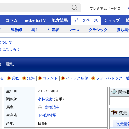
プレミアムサービス
データベース
コラム
netkeibaTV
地方競馬
ショップ
手
調教師
馬主
生産者
レース
クラシック
勝ち馬
について
気軽に楽しもう
 鹿毛
モ
調教
短評
コメント
パドック映像
フォトパドック
生年月日
2017年3月20日
掲示板
調教師
小林俊彦
(岩手)
馬主
高橋清幸
次走
生産者
下河辺牧場
産地
日高町
次走情