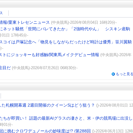
ス
情報/栗東トレセンニュース
(中央競馬)-2026年08月04日 16時20分-
にネット騒然「世間にバレてきたか」「2強時代やん」 シスキン産駒
月01日 17時45分-
スコイは戸塚記念へ「物見をしながらだったけど時計は優秀」笹川翼騎
分-
ストにジョッキーも好感触/関東馬メイクデビュー情報
(中央競馬)-2026年
注目だ
(中央競馬)-2026年07月26日 06時30分-
もっと見
た札幌開幕週 2週目開催のクイーンSはどう狙う？
()-2026年08月01日 1
たちが即買い！ 話題の最新AIグラスの凄さと、米・伊の競馬場に出没し
8時01分-
に挑むクロワデュノールの妙味度は!? /第288回
()-2026年06月13日 12時