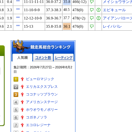
3.1
0.4
**
11-11-11-11
36.0-37.2
35.8
466(-12)
メイショウサン
8.8
3.3
**
11-10-9-9
37.3-38.3
40.5
478(0)
エピキュール
5.0
1.9
**
12-12-10-9
36.9-36.7
37.7
478(+2)
アイアンバロー
9.6
2.1
**
15-13
35.8-35.8
36.1
476(0)
レイパパレ
人気順
コメント数
レーティン
集計期間：2026年7月27日～2026年8月2
グ
日
ピューロマジック
エリカエクスプレス
ココナッツブラウン
アメリカンステージ
ホウオウモノポリー
コガネノソラ
る
エコロレジーナ