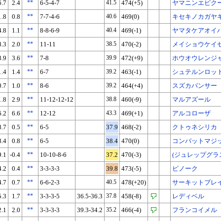
6.7
2.4
**
6-5-4-7
41.5
474(+5)
ヤマニンエピク
1.8
0.8
**
7-7-4-6
40.6
469(0)
キセキノカガヤ
4.8
1.1
**
8-8-6-9
40.4
469(-1)
ヤマタケアオイ
8.3
2.0
**
11-11
38.5
470(-2)
メイショウケイ
3.9
3.6
**
7-8
39.9
472(+9)
ホウオウレンジ
1.4
1.4
**
6-7
39.2
463(-1)
シュテルンロッ
0.7
1.0
**
8-6
39.2
464(+4)
スズカパンサー
1.8
2.9
**
11-12-12-12
38.8
460(-9)
マルアズール
6.2
6.6
**
12-12
43.3
469(+1)
アルコローザ
8.7
0.5
**
6-5
37.9
468(-2)
クトゥネシリカ
8.4
0.8
**
6-5
38.4
470(0)
コンバットマジ
9.1
-0.4
**
10-10-8-6
37.2
470(-3)
(ジュレップグラ
4.2
0.4
**
3-3-3-3
39.8
473(-5)
ピノーク
4.7
0.7
**
6-6-2-3
40.5
478(+20)
サーキットブレ
5.3
1.7
**
3-3-3-5
36.5-36.3
37.8
458(-8)
レディベル
2.1
2.0
**
3-3-3-3
39.3-34.2
35.2
466(-4)
フランコイメル