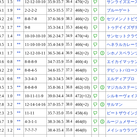
0.5
1.5
**
12-12-10-10
35.9-35.7
36.4
470(+2)
サンライズエー
6.1
1.9
**
2-2-2-2
35.5-35.5
37.2
468(+2)
ブルーゲート
4.2
2.6
**
8-8-7-8
37.6-36.9
38.3
466(+2)
セツメンノトビ
7.3
1.7
**
9-8
35.3-34.1
35.3
464(-6)
トゥデイイズザ
6.7
1.4
**
10-10-10-10
36.2-34.7
34.9
470(+4)
サンセットクラ
3.5
1.1
**
11-10-10-10
35.4-34.9
35.1
466(+4)
ヘネラルカレー
0.1
1.7
**
12-12-10-11
36.5-36.4
36.9
462(+2)
シホノスペラン
3.6
0.8
**
8-8-8-9
34.7-35.9
35.8
460(-4)
エイカイマッケ
4.2
2.0
**
8-8-4-5
34.6-35.7
37.3
464(0)
デビットバロー
6.3
0.6
**
3-3-4-3
36.3-34.5
34.9
464(+2)
エルディアブロ
0.5
1.5
**
8-8-8-9
35.8-36.1
36.8
462(-10)
マジカルステー
2.4
1.0
**
10-11-11-9
39.0-34.4
34.8
472(+12)
シルキーヴォイ
2.8
3.2
**
12-14-14-16
37.0-35.7
38.0
460(+2)
サルマン
2.3
2.5
**
11-11
35.7-35.0
35.6
458(-6)
ビートザウイン
6.7
1.9
**
4-3-1-1
38.3-36.5
38.4
464(0)
ルージュメサー
2.2
1.2
**
7-7-7-7
38.4-35.4
35.8
464(0)
メイショウラツ