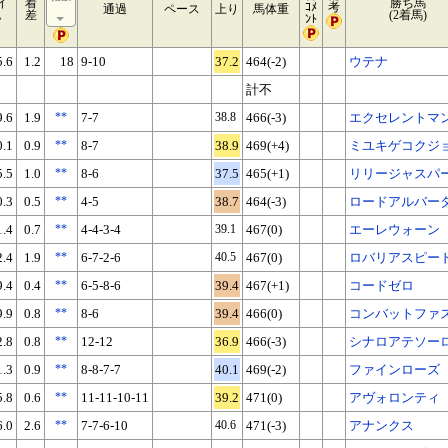
イ
着
勝ち馬
ｺﾒ
考
通過
ペース
上り
馬体重
ム
差
(2着馬)
ﾝﾄ
5.6
1.2
18
9-10
37.2
464(-2)
ウテナ
計不
9.6
1.9
**
7-7
38.8
466(-3)
エクセレントマ
0.1
0.9
**
8-7
38.9
469(+4)
ミユキゲコクジ
5.5
1.0
**
8-6
37.5
465(+1)
リリージャスパ
0.3
0.5
**
4-5
38.7
464(-3)
ロードアルバー
1.4
0.7
**
4-4-3-4
39.1
467(0)
エーレウォーン
2.4
1.9
**
6-7-2-6
40.5
467(0)
ロバリアスピー
9.4
0.4
**
6-5-8-6
39.4
467(+1)
コードゼロ
9.9
0.8
**
8-6
39.4
466(0)
コンバットファ
2.8
0.8
**
12-12
36.9
466(-3)
シナロアテソー
1.3
0.9
**
8-8-7-7
40.1
469(-2)
ファインローズ
5.8
0.6
**
11-11-10-11
39.2
471(0)
アヴォロンティ
6.0
2.6
**
7-7-6-10
40.6
471(-3)
アナンクス