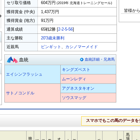
セリ取引価格
604万円
(2019年 北海道トレーニングセール)
皆様か
»
獲得賞金 (中央)
1,437万円
獲得賞金 (地方)
91万円
通算成績
65戦2勝 [
2-2-5-56
]
覧
主な勝鞍
20'3歳未勝利
近親馬
ピンギット
、
カシノマーメイド
血統
血統詳細・兄弟馬
る
キングズベスト
エイシンフラッシュ
ムーンレディ
アグネスタキオン
サトノコンドル
ソウスマッグ
スマホでもこの馬のデータを
馬
映
場
オ