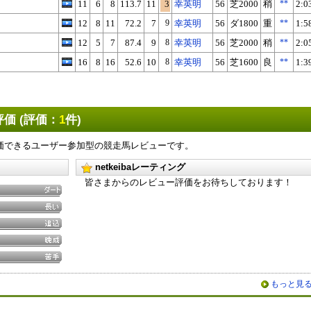
11
6
8
113.7
11
3
幸英明
56
芝2000
稍
**
2:0
12
8
11
72.2
7
9
幸英明
56
ダ1800
重
**
1:5
12
5
7
87.4
9
8
幸英明
56
芝2000
稍
**
2:0
16
8
16
52.6
10
8
幸英明
56
芝1600
良
**
1:3
価 (評価：
1
件)
価できるユーザー参加型の競走馬レビューです。
netkeibaレーティング
皆さまからのレビュー評価をお待ちしております！
もっと見