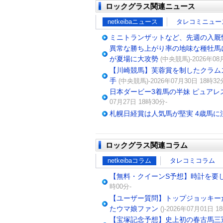
ロックグラス関連ニュース
netkeibaニュース
タレコミニュー
ミニトランザットなど、先週の入厩
異常な勝ち上がり率の地味な種牡馬
が夏場に大攻勢
(中央競馬)-2026年08
【川崎競馬】芙蓉賞を制したクラム
手
(中央競馬)-2026年07月30日 18時32
日本ダービー3着馬の半妹 ピュアレ
07月27日 18時30分-
札幌日経賞は人気馬が堅実 4歳馬に
ロックグラス関連コラム
netkeibaコラム
タレコミコラム
【無料・クイーンS予想】時計を要し
時00分-
【ユーザー質問】トップジョッキー
たウマ娘ファン
()-2026年07月01日 1
【宝塚記念予想】史上初の春古馬三冠