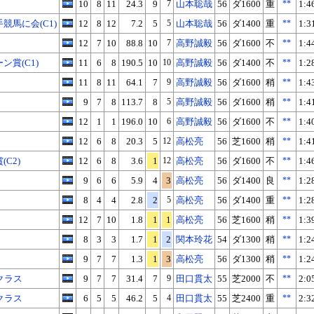
10
8
11
24.3
9
7
山本聡哉
56
ダ1600
重
**
1:4
競馬に会(C1)
12
8
12
7.2
5
5
山本聡哉
56
ダ1400
重
**
1:3
12
7
10
88.8
10
7
高野誠毅
56
ダ1600
不
**
1:4
ン賞(C1)
11
6
8
190.5
10
10
高野誠毅
56
ダ1400
不
**
1:2
11
8
11
64.1
7
9
高野誠毅
56
ダ1600
稍
**
1:4
9
7
8
113.7
8
5
高野誠毅
56
ダ1600
稍
**
1:4
12
1
1
196.0
10
6
高野誠毅
56
ダ1600
不
**
1:4
12
6
8
20.3
5
12
高松亮
56
芝1600
稍
**
1:4
C2)
12
6
8
3.6
1
12
高松亮
56
ダ1600
不
**
1:4
9
6
6
5.9
4
3
高松亮
56
ダ1400
良
**
1:2
8
4
4
2.8
2
5
高松亮
56
ダ1400
重
**
1:2
12
7
10
1.8
1
1
高松亮
56
芝1600
稍
**
1:3
8
3
3
1.7
1
2
関本玲花
54
ダ1300
稍
**
1:2
9
7
7
1.3
1
3
高松亮
56
ダ1300
稍
**
1:2
クラス
9
7
7
31.4
7
9
田口貫太
55
芝2000
不
**
2:0
クラス
6
5
5
46.2
5
4
田口貫太
55
芝2400
重
**
2:3