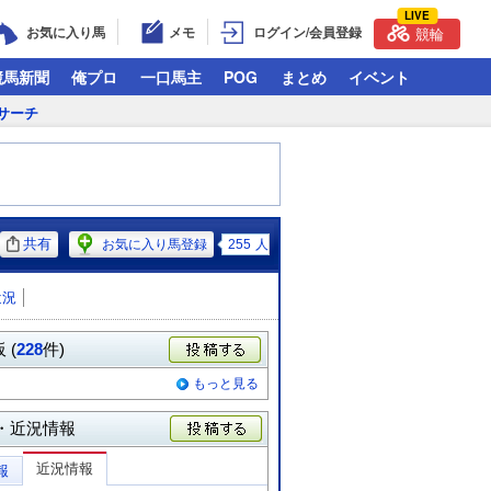
LIVE
お気に入り馬
メモ
ログイン/会員登録
競輪
競馬新聞
俺プロ
一口馬主
POG
まとめ
イベント
サーチ
共有
お気に入り馬登録
255
人
近況
 (
228
件)
投稿する
もっと見る
・近況情報
投稿する
近況情報
報