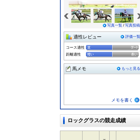
«
写真一覧
/
写真投稿
適性レビュー
評価一
コース適性
距離適性
馬メモ
もっと見
メモを書く
ロックグラスの競走成績