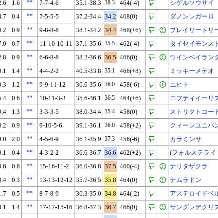
2.6
1.6
**
7-7-4-6
35.1-38.3
38.3
464(-4)
シゲルソウサイ
4.7
0.4
**
7-5-5-5
37.2-34.4
34.2
468(0)
ダノンレガーロ
0.2
0.9
**
9-8-8-8
38.1-34.2
34.4
468(+6)
プレイリードリ
7.0
0.7
**
11-10-10-11
37.1-35.6
35.5
462(-4)
タイセイモンス
2.8
0.9
**
6-6-8-8
38.2-36.6
36.5
466(0)
ウインベイラン
0.1
1.4
**
4-4-2-2
40.5-33.8
35.1
466(+8)
ミッキーメテオ
0.3
1.2
**
9-9-11-12
36.6-35.6
36.0
458(-6)
エヒト
5.4
0.6
**
10-11-3-3
35.6-36.1
36.5
464(+6)
エフティイーリ
9.4
1.3
**
3-3-3-5
38.0-34.4
35.4
458(0)
ストリクトコー
8.2
0.9
**
9-10-5-6
39.1-36.1
36.0
458(+2)
クィーンユニバ
9.0
2.0
**
4-5-6-9
36.1-35.9
37.3
456(-6)
カラミンサ
0.1
-0.4
**
4-3-2-2
36.6-36.7
36.6
462(+2)
(フォルステライ
3.6
0.8
**
15-16-11-2
36.0-36.8
37.5
460(-4)
ナリタザクラ
8.4
0.3
**
13-13-12-12
35.7-36.5
35.8
464(0)
ナムラドン
1.7
0.5
**
8-7-8-9
36.3-35.0
34.8
464(-2)
アステロイドベ
8.1
1.4
**
17-17-15-16
36.8-37.3
36.7
466(0)
サングレデクリ