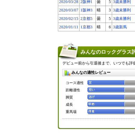
2020/03/28
2阪神1
曇
5
3歳未勝利
2020/03/07
1阪神3
晴
3
3歳未勝利
2020/02/15
2京都5
曇
5
3歳未勝利
2020/01/11
1京都3
晴
6
3歳新馬
みんなのロックグラス評
デビュー前から引退後まで、いつでも評
みんなの適性レビュー
コース適性
距離適性
脚質
成長
重馬場