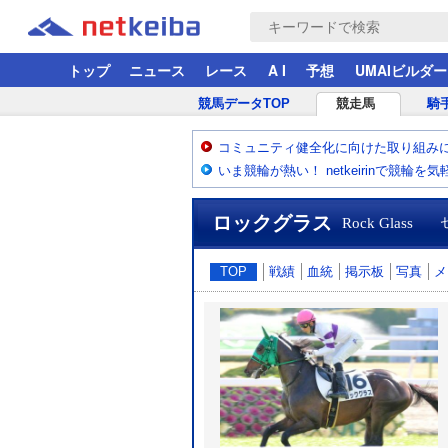
トップ
ニュース
レース
A I
予想
UMAIビルダー
競馬データTOP
競走馬
騎
コミュニティ健全化に向けた取り組み
いま競輪が熱い！ netkeirinで競輪を
ロックグラス
Rock Glass
セ
TOP
戦績
血統
掲示板
写真
メ